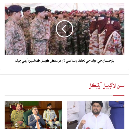
بلوچستان جي عوام جي تحفظ ۽ سلامتي لاءِ هر ممڪن ڪوشش ڪنداسين:آرمي چيف
سان لاڳاپيل آرٽيڪل