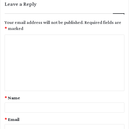
Leave a Reply
Your email address will not be published.
Required fields are
*
marked
C
o
m
m
e
n
t
*
Name
*
*
Email