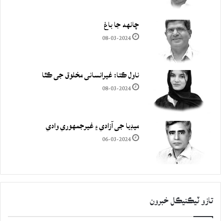
چانهه جا باغ
08-03-2024
ناول ڪتا: غيرانساني مخلوق جي ڪٿا
08-03-2024
ميڊيا جي آزادي ۽ غيرجمھوري وادي
06-03-2024
تازو ٽيڪنيڪل خبرون