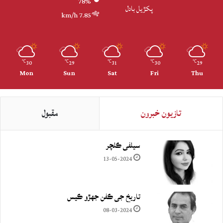
78%
پکڙيل بادل
7.85 km/h
30
29
31
30
29
℃
℃
℃
℃
℃
Mon
Sun
Sat
Fri
Thu
تازيون خبرون
مقبول
سيلفي ڪلچر
13-05-2024
تاريخ جي ڪفن جھڙو ڪيس
08-03-2024