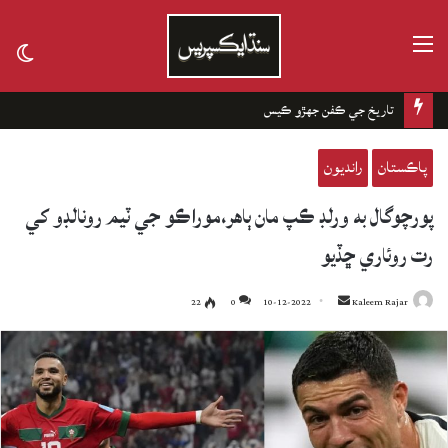
مينيو
tch
kin
تاريخ جي ڪفن جھڙو ڪيس
پاڪستان
رانديون
پورچوگال به ورلڊ ڪپ مان ٻاهر،موراڪو جي ٽيم رونالڊو کي
رت روئاري ڇڏيو
22
0
10-12-2022
Send
Kaleem Rajar
an
email