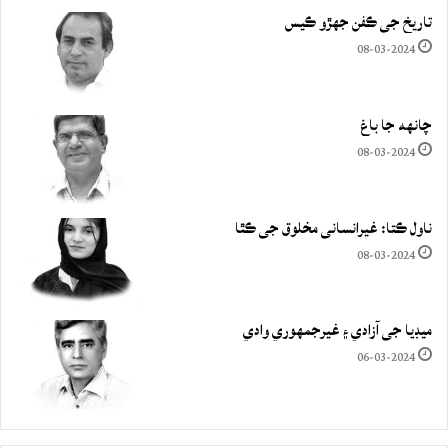
تاريخ جي ڪفن جھڙو ڪيس
08-03-2024
چانهه جا باغ
08-03-2024
ناول ڪتا: غيرانساني مخلوق جي ڪٿا
08-03-2024
ميڊيا جي آزادي ۽ غيرجمھوري وادي
06-03-2024