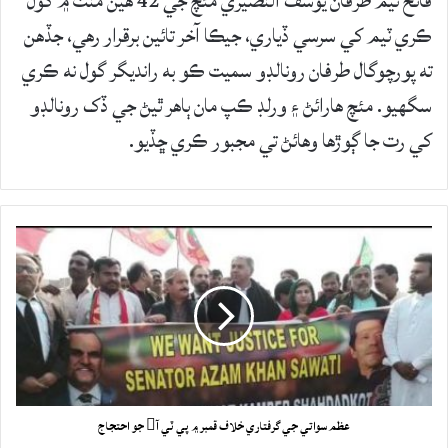
فاتح ٽيم طرفان يوسف النصيري مئچ جي 42 هين منٽ ۾ گول
ڪري ٽيم کي سرسي ڏياري، جيڪا آخر تائين برقرار رهي، جڏهن
ته پورچوگال طرفان رونالڊو سميت ڪو به رانديگر گول نه ڪري
سگهيو. مئچ هارائڻ ۽ ورلڊ ڪپ مان ٻاهر ٿيڻ جي ڏک رونالڊو
کي رت جا ڳوڙها وهائڻ تي مجبور ڪري ڇڏيو.
عظم سواتي جي گرفتاري خلاف قمبر ۾ پي ٽي آ جو احتجاج