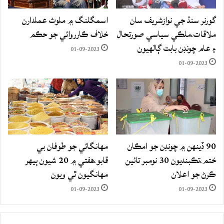
گورنر سنڌ جي نوازشريف سان
اسمگلنگ ۾ ملوث عملدارن
ملاقات،ملڪي سياسي صورتحال
خلاف ڪارروائي جو حڪم
۽ عام چونڊن بابت ڳالهيون
01-09-2023
01-09-2023
90 ڏينهن ۾ چونڊن جو امڪان
مهانگائي جو طوفان بي
ختم،تڪبنديون 30 نومبر تائين
قابو،هفتي ۾ 20 شيون ٻيهر
ڪرڻ جو اعلان
مهانگيون ٿي ويون
01-09-2023
01-09-2023