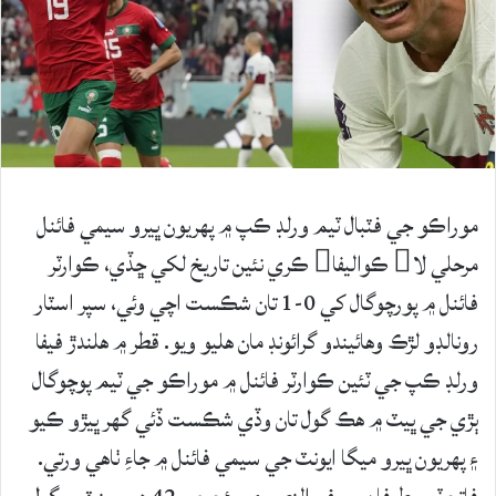
موراڪو جي فٽبال ٽيم ورلڊ ڪپ ۾ پهريون ڀيرو سيمي فائنل
مرحلي لا ڪواليفا ڪري نئين تاريخ لکي ڇڏي، ڪوارٽر
فائنل ۾ پورچوگال کي 0-1 تان شڪست اچي وئي، سپر اسٽار
رونالڊو لڙڪ وهائيندو گرائونڊ مان هليو ويو. قطر ۾ هلندڙ فيفا
ورلڊ ڪپ جي ٽئين ڪوارٽر فائنل ۾ موراڪو جي ٽيم پوچوگال
ٻڙي جي ڀيٽ ۾ هڪ گول تان وڏي شڪست ڏئي گهر ڀيڙو ڪيو
۽ پهريون ڀيرو ميگا ايونٽ جي سيمي فائنل ۾ جاءِ ٺاهي ورتي.