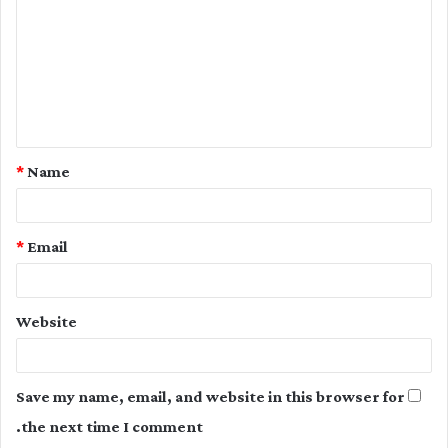
m
m
e
n
t
*
Name
*
*
Email
Website
Save my name, email, and website in this browser for
the next time I comment.