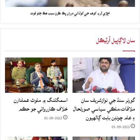
اڇڙي ٿر ۾ کوهه جي کوٽائي دوران ڀڪ ڪرڻ سبب هڪ ڄڻو فوت
سان لاڳاپيل آرٽيڪل
گورنر سنڌ جي نوازشريف سان
اسمگلنگ ۾ ملوث عملدارن
ملاقات،ملڪي سياسي صورتحال
خلاف ڪارروائي جو حڪم
۽ عام چونڊن بابت ڳالهيون
01-09-2023
01-09-2023