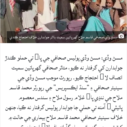
مسڻ وڏي:صحافي قاسم ملاح گهرڀاتين سميت بااثر جوابدارن خلاف احتجاج ڪندي
مسڻ وڏي: مسڻ وڏي پوليس صحافي جي ڀا تي حملو ڪندڙ
جوابدارن کي گرفتار نه ڪيو، متاثر صحافي گهرڀاتين سميت
انصاف لا احتجاج ڪيو. رپورٽ موجب مسڻ وڏي جي
سينيئر صحافي ۽ “سنڌ ايڪسپريس” جي رپورٽر محمد قاسم
ملاح جي ننڍي ڀا غلام رسول ملاح ۽ سندس معصوم
ڀائيٽي آمنه تي حملي جا جوابدار پوليس گرفتار نه ڪيا، جنهن
خلاف سينيئر صحافي محمد قاسم ملاح بيماري جي حالت ۾