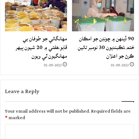
90 ڏينهن ۾ چونڊن جو امڪان
مهانگائي جو طوفان بي
ختم،تڪبنديون 30 نومبر تائين
قابو،هفتي ۾ 20 شيون ٻيهر
ڪرڻ جو اعلان
مهانگيون ٿي ويون
01-09-2023
01-09-2023
Leave a Reply
Your email address will not be published.
Required fields are
*
marked
C
o