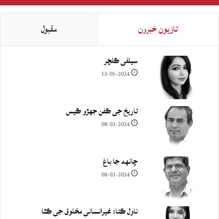
تازيون خبرون
مقبول
سيلفي ڪلچر
13-05-2024
تاريخ جي ڪفن جھڙو ڪيس
08-03-2024
چانهه جا باغ
08-03-2024
ناول ڪتا: غيرانساني مخلوق جي ڪٿا