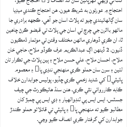
کٽ تي ويهي گهرڀاتين سان گڏ انصاف لا احتجاج ڪيو،
احتجاج ۾ عورتون به شريڪ هيون. هن احتجاج ڪندي ميڊيا
سان ڳالهائيندي چيو ته پلاٽ اسان جو آهي، ڪجھه برادري جا
ماڻهو بااثرن جي چرچ تي اسان جي پلاٽ تي قبضو ڪرڻ چاهين
ٿا، ان ڪري ڏوهاري ماڻهن مختلف وقتن تي موتمار ڌمڪيون
ڏنيون. 2 ڏينهن اڳ عبدالڪريم عرف ڪوڏو ملاح، حاجي خان
ملاح، احسان ملاح، علي حسن ملاح ۽ ٻين پلاٽ جي تڪرار تان
لٺين ۽ سرن سان حملو ڪري منهنجي ننڍي ڀا ۽ معصوم
ڀائيٽي کي شديد زخمي ڪري ڇڏيو، پوليس جوابدارن خلاف
ڪابه ڪارروائي نٿي ڪري. هنن سنڌ هائيڪورٽ جي چيف
جسٽس، ايس ايس پي ٽنڊوالهيار ۽ ڊي ايس پي چمبڙ کان
مطالبو ڪيو ته منھنجي ڀا ۽ ڀائيٽي تي قاتلاڻو حملو ڪندڙ
جوابدارن کي گرفتار ڪري انصاف ڪيو وڃي.