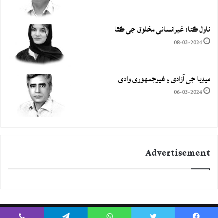
ناول ڪتا: غيرانساني مخلوق جي ڪٿا
08-03-2024
ميڊيا جي آزادي ۽ غيرجمھوري وادي
06-03-2024
Advertisement