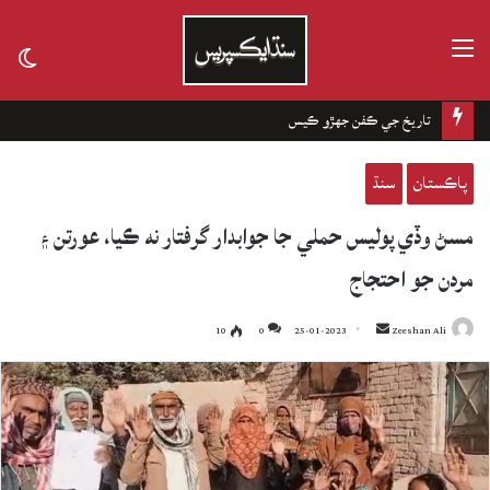
مينيو
tch
kin
تاريخ جي ڪفن جھڙو ڪيس
پاڪستان
سنڌ
مسڻ وڏي پوليس حملي جا جوابدار گرفتار نه ڪيا، عورتن ۽
مردن جو احتجاج
10
0
25-01-2023
Send
Zeeshan Ali
an
email