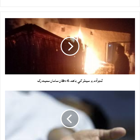
ٽنڊوآدم ۾ سينٽر کي باهه، 6 دڪان سامان سميت رک