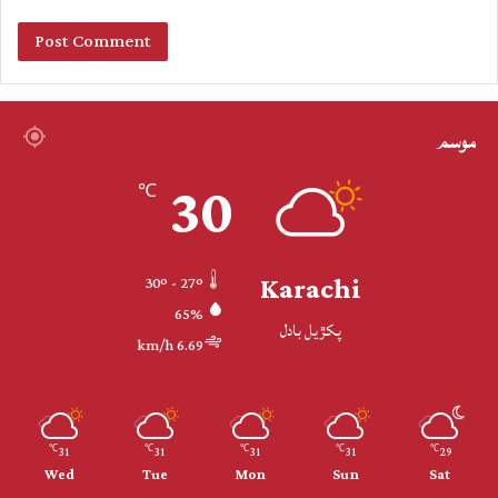
موسم
30
℃
Karachi
30º - 27º
65%
پکڙيل بادل
6.69 km/h
31
31
31
31
29
℃
℃
℃
℃
℃
Wed
Tue
Mon
Sun
Sat