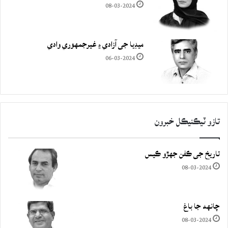
08-03-2024
ميڊيا جي آزادي ۽ غيرجمھوري وادي
06-03-2024
تازو ٽيڪنيڪل خبرون
تاريخ جي ڪفن جھڙو ڪيس
08-03-2024
چانهه جا باغ
08-03-2024