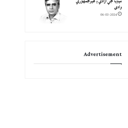
ميڊيا جي آزادي ۽ غيرجمھوري
وادي
06-03-2024
Advertisement