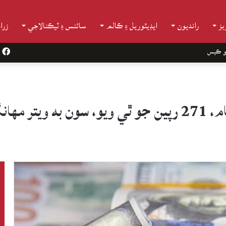
ز
رانديون
ايڊيٽوريل ۽ ڪالم
سائنس ۽ ٽيڪنالاجي
زرا
و ڪيس
k
مهانگو