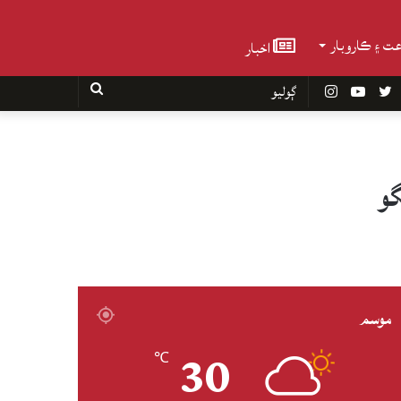
عت ۽ ڪاروبار
اخبار
Faceboo
Twitter
YouTube
Instagram
ڳوليو
موسم
30
℃