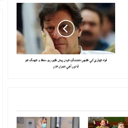
فواد چوڌري کي ڪنهن دهشتگرد جيان پيش ڪيو ويو، ملڪ ۾ جهنگ جو
قانون آهي:عمران خان