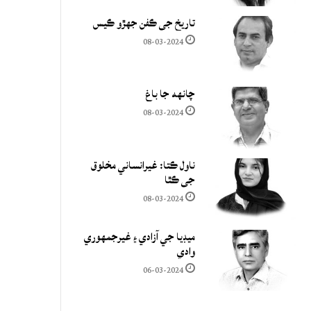
تاريخ جي ڪفن جھڙو ڪيس
08-03-2024
چانهه جا باغ
08-03-2024
ناول ڪتا: غيرانساني مخلوق
جي ڪٿا
08-03-2024
ميڊيا جي آزادي ۽ غيرجمھوري
وادي
06-03-2024