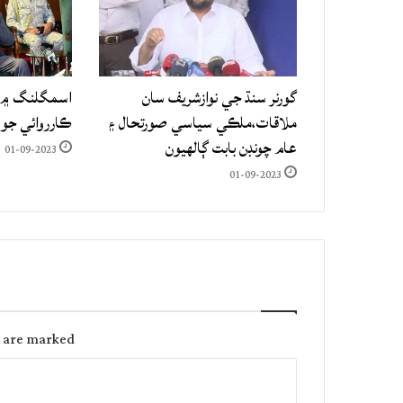
گورنر سنڌ جي نوازشريف سان
اسمگلنگ ۾ م
ملاقات،ملڪي سياسي صورتحال ۽
ڪارروائي جو
عام چونڊن بابت ڳالهيون
01-09-2023
01-09-2023
s are marked
C
o