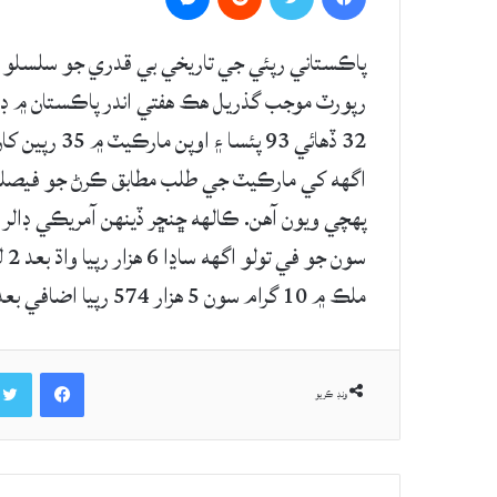
32 ڏهائي 93 
اگهه کي مارڪيٽ جي طلب مطابق ڪرڻ جو فيصلو 
ملڪ ۾ 10 گرام سون 5 هزار 574 رپيا اضافي بعد هڪ لک 79 هزار 184 رپين ۾ وڪرو ٿي رهيو آهي.
Facebook
ونڊ ڪريو