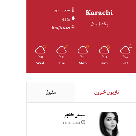
Karachi
30º - 27º
65%
پکڙيل بادل
6.69 km/h
31
31
31
31
29
℃
℃
℃
℃
℃
Wed
Tue
Mon
Sun
Sat
تازيون خبرون
مقبول
سيلفي ڪلچر
13-05-2024