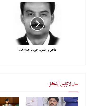
دفاعي پوزيشن ۾ اچي ويل عمران خان!
سان لاڳاپيل آرٽيڪل