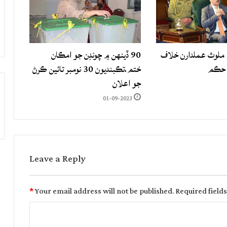
لوث عملدارن خلاف
90 ڏينهن ۾ چونڊن جو امڪان
 حڪم
ختم،تڪبنديون 30 نومبر تائين ڪرڻ
جو اعلان
01-09-2023
Leave a Reply
*
Your email address will not be published.
Required field