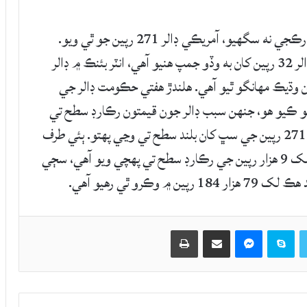
پاڪستاني رپئي جي تاريخي بي قدري جو سلسلو رڪجي نه سگهيو، آمريڪي ڊالر 271 رپين جو ٿي ويو.
رپورٽ موجب گذريل هڪ هفتي اندر پاڪستان ۾ ڊالر 32 رپين کان به وڏو جمپ هنيو آهي، انٽر بئنڪ ۾ ڊالر
پئسا ۽ اوپن مارڪيٽ ۾ 35 رپين کان وڌيڪ مهانگو ٿيو آهي. هلندڙ هفتي حڪومت ڊالر جي
ڪيو هو، جنهن سبب ڊالر جون قيمتون رڪارڊ سطح تي
پهچي ويون آهن. ڪالهه ڇنڇر ڏينهن آمريڪي ڊالر 271 رپين جي سڀ کان بلند سطح تي وڃي پهتو. ٻئي طرف
سون جو في تولو اگهه ساڍا 6 هزار رپيا واڌ بعد 2 لک 9 هزار رپين جي رڪارڊ سطح تي پهچي ويو آهي، سڄي
Twitter
Skype
Messenger
حصيداري ڪريو اي ميل ذريعي
اپيو