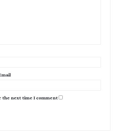
m
m
e
n
t
*
Email
r the next time I comment.