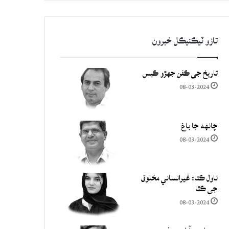
تازو ٽيڪنيڪل خبرون
تاريخ جي ڪفن جھڙو ڪيس
08-03-2024
چانهه جا باغ
08-03-2024
ناول ڪتا: غيرانساني مخلوق
جي ڪٿا
08-03-2024