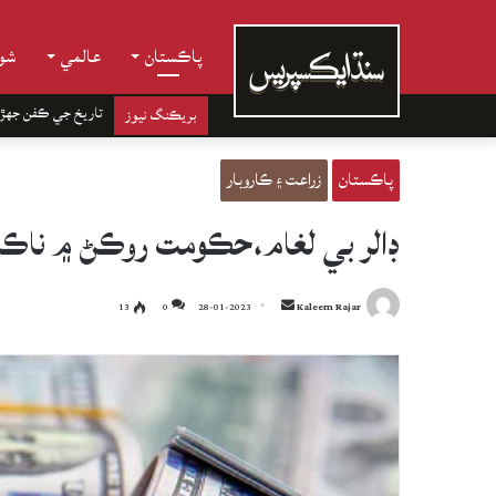
پاڪستان
عالمي
شوب
تاريخ جي ڪفن جھڙ
بريڪنگ نيوز
پاڪستان
زراعت ۽ ڪاروبار
ڊالر بي لغام،حڪومت روڪڻ ۾ ناڪام، 271 رپين جو ٿي ويو، سون به ويتر 
Send
13
0
28-01-2023
Kaleem Rajar
an
email