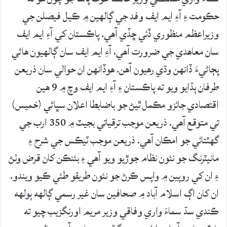
حڪومت ۽ آءِ ايم ايف وفد جي ڳالهين ۾ ڪيل فيصلن جي
وزيراعظم منظوري ڏئي ڇڏي آهي. پاڪستان کي آءِ ايم ايف
سان معاهدي جي ضرورت آهي، آءِ ايم ايف سان ڳالهيون هاڻي
پڄاڻيءَ ڏانهن وڌي رهيون آهن. هوڏانهن ان حوالي سان ذريعن
طرفان ٻڌايو ويو ته پاڪستان ۽ آءِ ايم ايف وچ ۾ 9 هين
اقتصادي جائزو مڪمل ٿيڻ جو باضابطا اعلان سڀاڻي (خميس)
تي متوقع آهي. ذريعن موجب ترقياتي بجيٽ ۾ 350 ارب جي
گهٽتائي جو امڪان آهي. ذريعن موجب ٽيڪس جي شرح ۽
مانيٽرنگ جو نئون نظام جوڙيو ويو آهي ۽ بئنڪن کان قرض وٺڻ
۽ ان کي روپين ۾ واپس ڪرڻ جو نئون طريقو طئي ڪيو ويندو.
ان کان اڳ اسلام آباد ۾ صحافين سان غير رسمي ڳالهه ٻولهه
ڪندي سڌ سماءَ واري وفاقي وزير مريم اورنگزيب چيو ته