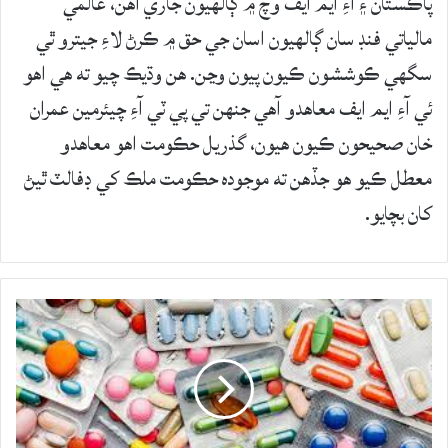
پاڪستان ۽ آءِ ايم ايف وچ ۾ ڳالهيون جاري آهن، عالمي
مالياتي فنڊ سان ڳالهيون اسان جي حق ۾ ڪرڻ لاءِ جيترو ٿي
سگهي ڪوششون ڪيون پيون وڃن. هن وڌيڪ چيو ته هي اهو
ئي آءِ ايم ايف معاهدو آهي جنهن تي پي ٽي آءِ چيئرمين عمران
خان صحيحون ڪيون هيون، گذريل حڪومت اهو معاهدو
معطل ڪيو هو جڏهن ته موجوده حڪومت ملڪ کي ڊفالٽ ٿيڻ
کان بچايو.