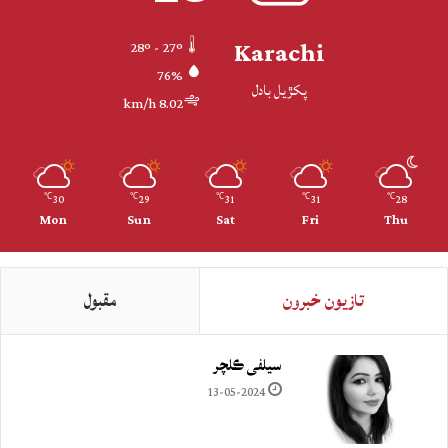
Karachi
28º - 27º
76%
پکڙيل بادل
8.02 km/h
30
29
31
31
28
℃
℃
℃
℃
℃
Mon
Sun
Sat
Fri
Thu
تازيون خبرون
مقبول
سيلفي ڪلچر
13-05-2024