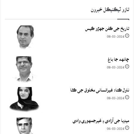
تازو ٽيڪنيڪل خبرون
تاريخ جي ڪفن جھڙو ڪيس
08-03-2024
چانهه جا باغ
08-03-2024
ناول ڪتا: غيرانساني مخلوق جي ڪٿا
08-03-2024
ميڊيا جي آزادي ۽ غيرجمھوري وادي
06-03-2024