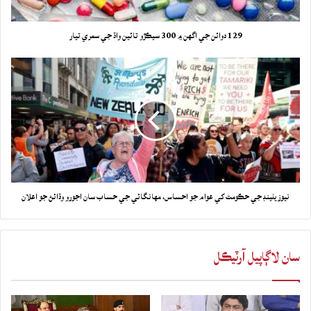
129 دوائن جي اگهن ۾ 300 سيڪڙو تائين واڌ جي سمري تيار
نيوزيلينڊ جي حڪومت کي عوام جو احساس، مهانگائي جي حساب سان اجورو وڌائڻ جو اعلان
سان لاڳاپيل آرٽيڪل