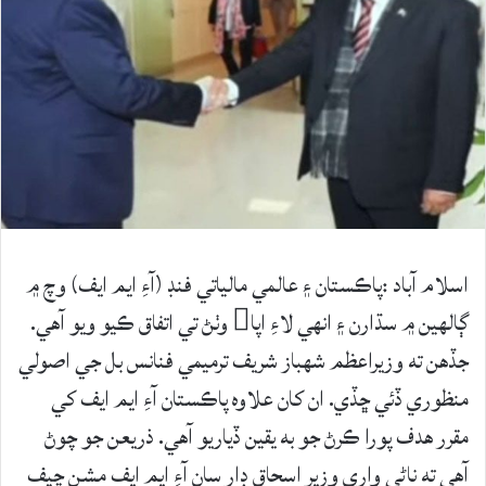
اسلام آباد :پاڪستان ۽ عالمي مالياتي فنڊ (آءِ ايم ايف) وچ ۾
ڳالهين ۾ سڌارن ۽ انهي لاءِ اپا وٺڻ تي اتفاق ڪيو ويو آهي.
جڏهن ته وزيراعظم شهباز شريف ترميمي فنانس بل جي اصولي
منظوري ڏئي ڇڏي. ان کان علاوه پاڪستان آءِ ايم ايف کي
مقرر هدف پورا ڪرڻ جو به يقين ڏياريو آهي. ذريعن جو چوڻ
آهي ته ناڻي واري وزير اسحاق ڊار سان آءِ ايم ايف مشن چيف