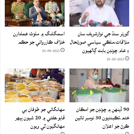
گورنر سنڌ جي نوازشريف سان
اسمگلنگ ۾ ملوث عملدارن
ملاقات،ملڪي سياسي صورتحال
خلاف ڪارروائي جو حڪم
۽ عام چونڊن بابت ڳالهيون
01-09-2023
01-09-2023
90 ڏينهن ۾ چونڊن جو امڪان
مهانگائي جو طوفان بي
ختم،تڪبنديون 30 نومبر تائين
قابو،هفتي ۾ 20 شيون ٻيهر
ڪرڻ جو اعلان
مهانگيون ٿي ويون