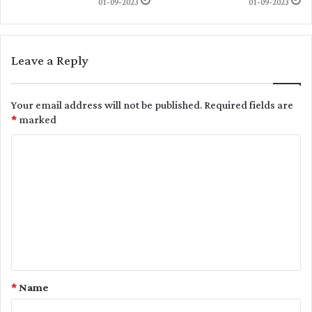
01-09-2023
01-09-2023
Leave a Reply
Your email address will not be published.
Required fields are
*
marked
C
o
m
m
e
n
t
*
Name
*