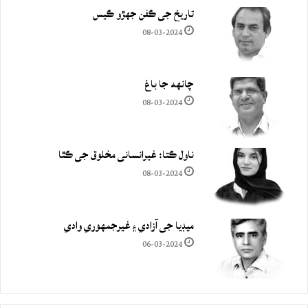
تاريخ جي ڪفن جھڙو ڪيس
08-03-2024
چانهه جا باغ
08-03-2024
ناول ڪتا: غيرانساني مخلوق جي ڪٿا
08-03-2024
ميڊيا جي آزادي ۽ غيرجمھوري وادي
06-03-2024