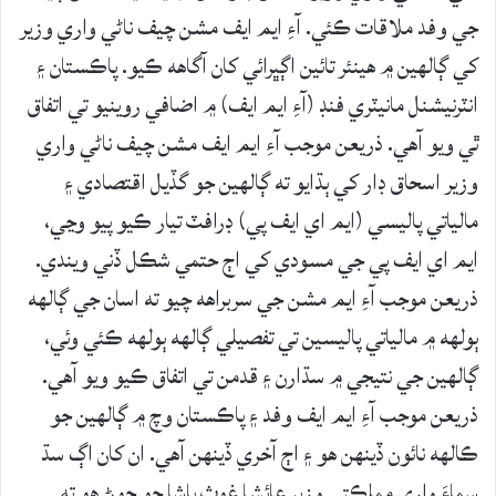
جي وفد ملاقات ڪئي. آءِ ايم ايف مشن چيف ناڻي واري وزير
کي ڳالهين ۾ هينئر تائين اڳڀرائي کان آگاهه ڪيو. پاڪستان ۽
انٽرنيشنل مانيٽري فنڊ (آءِ ايم ايف) ۾ اضافي روينيو تي اتفاق
ٿي ويو آهي. ذريعن موجب آءِ ايم ايف مشن چيف ناڻي واري
وزير اسحاق ڊار کي ٻڌايو ته ڳالهين جو گڏيل اقتصادي ۽
مالياتي پاليسي (ايم اي ايف پي) ڊرافٽ تيار ڪيو پيو وڃي،
ايم اي ايف پي جي مسودي کي اڄ حتمي شڪل ڏني ويندي.
ذريعن موجب آءِ ايم مشن جي سربراهه چيو ته اسان جي ڳالهه
ٻولهه ۾ مالياتي پاليسين تي تفصيلي ڳالهه ٻولهه ڪئي وئي،
ڳالهين جي نتيجي ۾ سڌارن ۽ قدمن تي اتفاق ڪيو ويو آهي.
ذريعن موجب آءِ ايم ايف وفد ۽ پاڪستان وچ ۾ ڳالهين جو
ڪالهه نائون ڏينهن هو ۽ اڄ آخري ڏينهن آهي. ان کان اڳ سڌ
سماءَ واري مملڪتي وزير عائشا غوث پاشا جو چوڻ هو ته