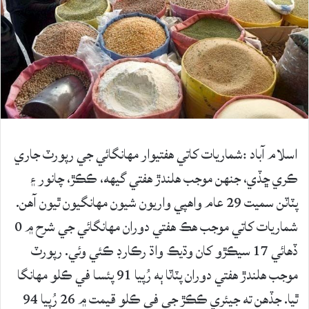
اسلام آباد :شماريات کاتي هفتيوار مهانگائي جي رپورٽ جاري
ڪري ڇڏي، جنهن موجب هلندڙ هفتي گيهه، ڪڪڙ، چانور ۽
پٽاٽن سميت 29 عام واهپي واريون شيون مهانگيون ٿيون آهن.
شماريات کاتي موجب هڪ هفتي دوران مهانگائي جي شرح ۾ 0
ڏهائي 17 سيڪڙو کان وڌيڪ واڌ رڪارڊ ڪئي وئي. رپورٽ
موجب هلندڙ هفتي دوران پٽاٽا ٻه رُپيا 91 پئسا في ڪلو مهانگا
ٿيا. جڏهن ته جيئري ڪڪڙ جي في ڪلو قيمت ۾ 26 رُپيا 94