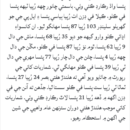
پئسا واڌ رڪارڊ ڪئي وئي. باسمتي چانور ڇهه رُپيا ٽيهه پئسا
في ڪلو، ڪيلا في ڊزن اٺ رُپيا ٻياسي پئسا ۽ ايل پي جي جو
گهريلو سلينڊر 103 رُپيا 87 پئسا مهانگو ٿيو. ان کانسواءِ
اڍائي ڪلو وارو گيهه جو دٻو 35 رُپيا 68 پئسا، ماش جي دال
9 رُپيا 62 پئسا، ٿوم نوَ رُپيا 87 پئسا في ڪلو، مڱن جي دال
ڇهه رُپيا 4 پئسا، چڻن جي دال چار رُپيا 77 پئسا مهري جي دال
ٽي رُپيا 39 پئسا في ڪلو مهانگي ٿي. شماريات کاتي جي
رپورٽ ۾ ڄاڻايو ويو آهي ته هلندڙ هفتي بصر 24 رُپيا 27 پئسا،
ٽماٽا ٽي رُپيا ست پئسا في ڪلو سستا ٿيا. جڏهن ته آنن جي في
ڊزن اگهه ۾ ڏهه رُپيا 21 پئسا لاٿ رڪارڊ ڪئي وئي. شماريات
کاتي موجب هلندڙ هفتي دوران سترنهن عام واهپي جي شين
جي اگهن ۾ استحڪام رهيو.