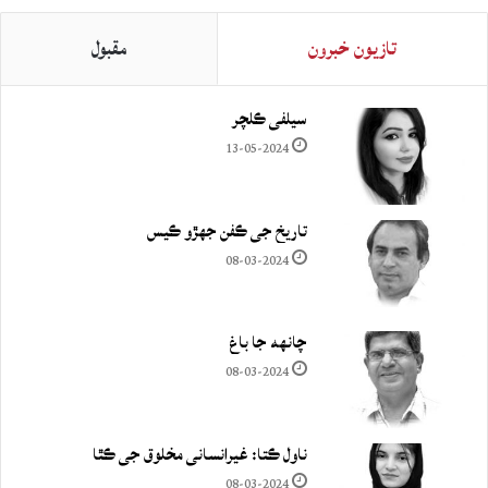
تازيون خبرون
مقبول
سيلفي ڪلچر
13-05-2024
تاريخ جي ڪفن جھڙو ڪيس
08-03-2024
چانهه جا باغ
08-03-2024
ناول ڪتا: غيرانساني مخلوق جي ڪٿا
08-03-2024