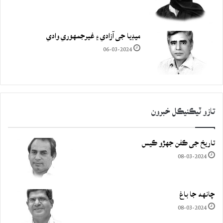
ميڊيا جي آزادي ۽ غيرجمھوري وادي
06-03-2024
تازو ٽيڪنيڪل خبرون
تاريخ جي ڪفن جھڙو ڪيس
08-03-2024
چانهه جا باغ
08-03-2024