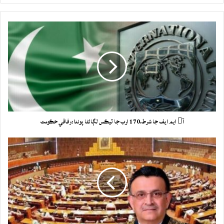
آ ايم ايف جا شرط،170 ارب جا ٽيڪس لڳائڻا پوندا:وفاقي حڪومت