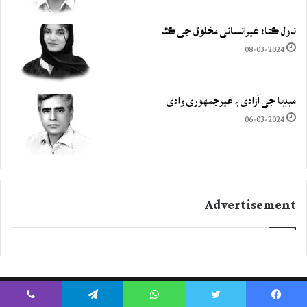
ناول ڪتا: غيرانساني مخلوق جي ڪٿا
08-03-2024
ميڊيا جي آزادي ۽ غيرجمھوري وادي
06-03-2024
Advertisement