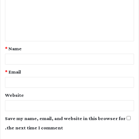
m
m
e
n
t
*
Name
*
*
Email
Website
Save my name, email, and website in this browser for
the next time I comment.