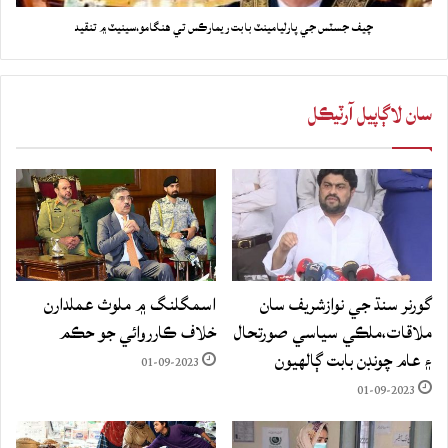
چيف جسٽس جي پارليامينٽ بابت ريمارڪس تي هنگامو،سينيٽ ۾ تنقيد
سان لاڳاپيل آرٽيڪل
گورنر سنڌ جي نوازشريف سان
اسمگلنگ ۾ ملوث عملدارن
ملاقات،ملڪي سياسي صورتحال
خلاف ڪارروائي جو حڪم
۽ عام چونڊن بابت ڳالهيون
01-09-2023
01-09-2023