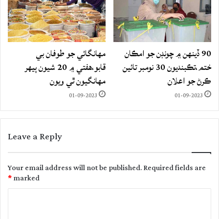
90 ڏينهن ۾ چونڊن جو امڪان
مهانگائي جو طوفان بي
ختم،تڪبنديون 30 نومبر تائين
قابو،هفتي ۾ 20 شيون ٻيهر
ڪرڻ جو اعلان
مهانگيون ٿي ويون
01-09-2023
01-09-2023
Leave a Reply
Your email address will not be published.
Required fields are
*
marked
C
o