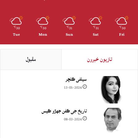
30
30
31
31
30
℃
℃
℃
℃
℃
Tue
Mon
Sun
Sat
Fri
تازيون خبرون
مقبول
سيلفي ڪلچر
13-05-2024
تاريخ جي ڪفن جھڙو ڪيس
08-03-2024