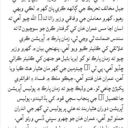
جيل مخالف تحريڪ جي ڳالهه ڪري پاڻ گهر ۾ لڪي ويهي
رهيو. گهرو معاملن جي وفاقي وزير راڻا ثنا الله چيو آهي ته
اسان اڃا مس عمران خان کي گرفتار ڪرڻ جو سوچيون ٿا ته
سندس ضمانت ٿي وڃي ٿي، زمان پارڪ ۾ آپريشن ڪري
علائقي کي ڪليئر ڪيو ويو آهي. پنهنجي بيان ۾ گهرو وزير
چيو ته زمان پارڪ نو گو ايريا بڻيل هو جنهن کي ڪليئر ڪرائي
ڇڏيو آهي، پي ٽي آ چيئرمين جي گهر مان هٿيار هٿ ڪيا ويا
آهن، عمران خان فتنو آهي، جيڪو ملڪ ۾ فساد ۽ افراتفري
پکيڙڻ چاهي ٿو. هن وڌيڪ چيو ته زمان پارڪ ۾ پوليس آپريشن
جا تفصيل آ جي پنجاب سڄي قوم کي ٻڌائيندو، پوليس
آپريشن دوران هٿياربند نه هئي پر پوليس تي گهر جي اندران
حملو ٿيو آهي، عمران خان جو چهرو سڀني ڏسي ورتو آهي،