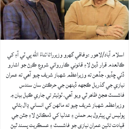
اسلام آباد/لاهور :وفاقي گهرو وزيرراڻا ثناءُ الله پي ٽي آءِ کي
ڪالعدم قرار ڏيڻ لاءِ قانوني ڪارروائي شروع ڪرڻ جو اشارو
ڏئي ڇڏيو. جڏهن ته وزيراعظم شهباز شريف چيو آهي ته عمران
نيازي جي گذريل ڪجهه ڏينهن جي حرڪتن سان سندس
فاشسٽ هجڻ ظاهر ٿي ويو آهي. ٽوئيٽر تي جاري ڪيل بيان ۾
وزيراعظم شهباز شريف چيو ته ماڻهن کي انساني ڍال بڻائي
پوليس تي پيٽرول بم حملن ۽ عدليا کي ڌمڪائڻ لاءِ جٿن جي
قيادت تائين عمران نيازي جو فاشسٽ ۽ عسڪريت پسند ٿيڻ