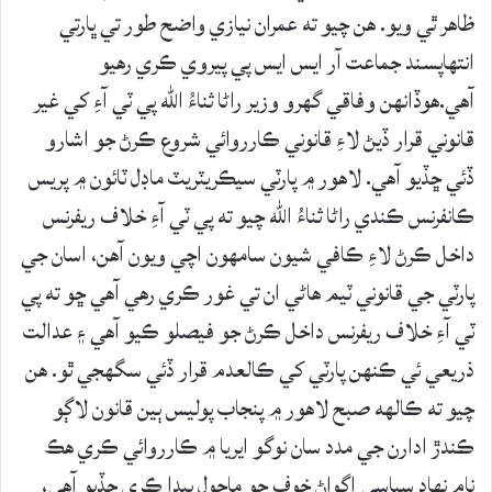
ظاهر ٿي ويو. هن چيو ته عمران نيازي واضح طور تي ڀارتي
انتهاپسند جماعت آر ايس ايس پي پيروي ڪري رهيو
آهي.هوڏانهن وفاقي گهرو وزير راڻا ثناءُ الله پي ٽي آءِ کي غير
قانوني قرار ڏيڻ لاءِ قانوني ڪارروائي شروع ڪرڻ جو اشارو
ڏئي ڇڏيو آهي. لاهور ۾ پارٽي سيڪريٽريٽ ماڊل ٽائون ۾ پريس
ڪانفرنس ڪندي راڻا ثناءُ الله چيو ته پي ٽي آءِ خلاف ريفرنس
داخل ڪرڻ لاءِ ڪافي شيون سامهون اچي ويون آهن، اسان جي
پارٽي جي قانوني ٽيم هاڻي ان تي غور ڪري رهي آهي ڇو ته پي
ٽي آءِ خلاف ريفرنس داخل ڪرڻ جو فيصلو ڪيو آهي ۽ عدالت
ذريعي ئي ڪنهن پارٽي کي ڪالعدم قرار ڏئي سگهجي ٿو. هن
چيو ته ڪالهه صبح لاهور ۾ پنجاب پوليس ٻين قانون لاڳو
ڪندڙ ادارن جي مدد سان نوگو ايريا ۾ ڪارروائي ڪري هڪ
نام نهاد سياسي اڳواڻ خوف جو ماحول پيدا ڪري ڇڏيو آهي،