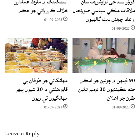
گورنر سنڌ جي نوازشريف سان
اسمگلنگ ۾ ملوث عملدارن
ملاقات،ملڪي سياسي صورتحال
خلاف ڪارروائي جو حڪم
۽ عام چونڊن بابت ڳالهيون
01-09-2023
01-09-2023
90 ڏينهن ۾ چونڊن جو امڪان
مهانگائي جو طوفان بي
ختم،تڪبنديون 30 نومبر تائين
قابو،هفتي ۾ 20 شيون ٻيهر
ڪرڻ جو اعلان
مهانگيون ٿي ويون
01-09-2023
01-09-2023
Leave a Reply