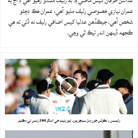
عدالتن طرفان کيس ماضي ۾ به رليف ملندو رهيو آهي ۽ اڄ به
عمران نيازي خصوصي رليف مليو آهي، عمران هڪ ڊڄڻو
شخص آهي، جيڪڏهن عدليا کيس اضافي رليف نه ڏئي ته هي
ڪجهه ڏينهن اندر ٺيڪ ٿي وڃي.
وليمسن ۽ نڪولس جون ڊبل سينچريون، نيوزيلينڊ جي اننگز 580 رنسن تي ڊڪليئر