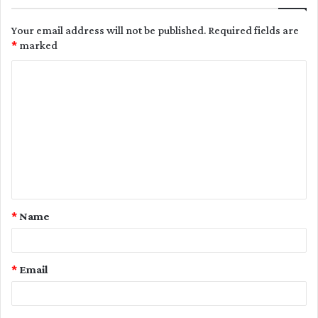
Your email address will not be published.
Required fields are
*
marked
C
o
m
m
e
n
t
*
Name
*
*
Email