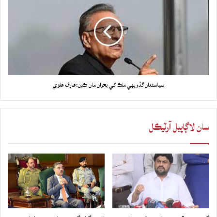
سياستدان گڏ ويهي ملڪ کي بحران مان ڪڍن:عارف علوي
سان لاڳاپيل آرٽيڪل