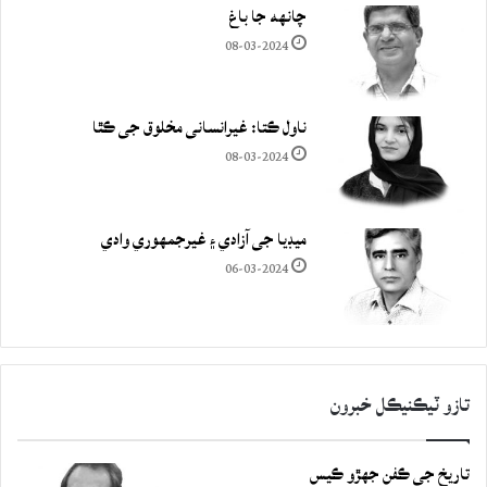
چانهه جا باغ
08-03-2024
ناول ڪتا: غيرانساني مخلوق جي ڪٿا
08-03-2024
ميڊيا جي آزادي ۽ غيرجمھوري وادي
06-03-2024
تازو ٽيڪنيڪل خبرون
تاريخ جي ڪفن جھڙو ڪيس