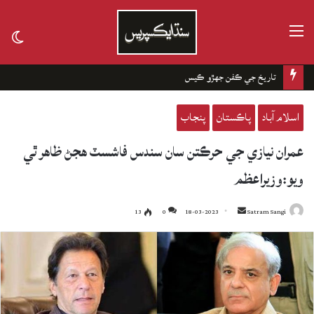
مينيو
tch
kin
تاريخ جي ڪفن جھڙو ڪيس
اسلام آباد
پاڪستان
پنجاب
عمران نيازي جي حرڪتن سان سندس فاشسٽ هجڻ ظاهر ٿي
ويو:وزيراعظم
13
0
18-03-2023
Send
Satram Sangi
an
email