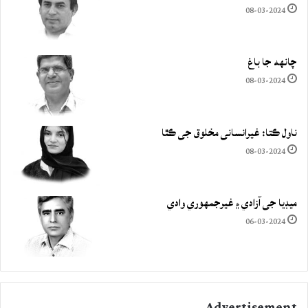
08-03-2024
چانهه جا باغ
08-03-2024
ناول ڪتا: غيرانساني مخلوق جي ڪٿا
08-03-2024
ميڊيا جي آزادي ۽ غيرجمھوري وادي
06-03-2024
Advertisement