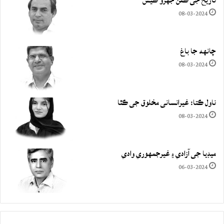
تاريخ جي ڪفن جھڙو ڪيس
08-03-2024
چانهه جا باغ
08-03-2024
ناول ڪتا: غيرانساني مخلوق جي ڪٿا
08-03-2024
ميڊيا جي آزادي ۽ غيرجمھوري وادي
06-03-2024