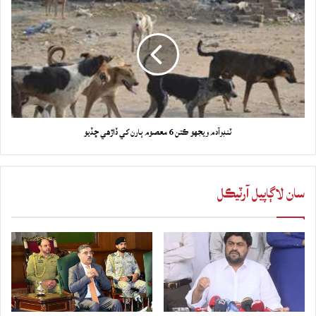
ٽنڊوآدم ويجهو ڪتن 6 معصوم ٻارن کي ڏاڙهي ڇڏيو
سان لاڳاپيل آرٽيڪل