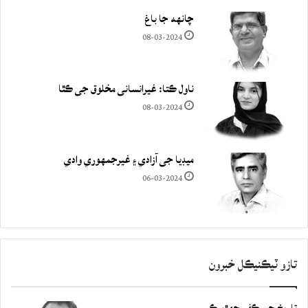
چانهه جا باغ
08-03-2024
ناول ڪتا: غيرانساني مخلوق جي ڪٿا
08-03-2024
ميڊيا جي آزادي ۽ غيرجمھوري وادي
06-03-2024
تازو ٽيڪنيڪل خبرون