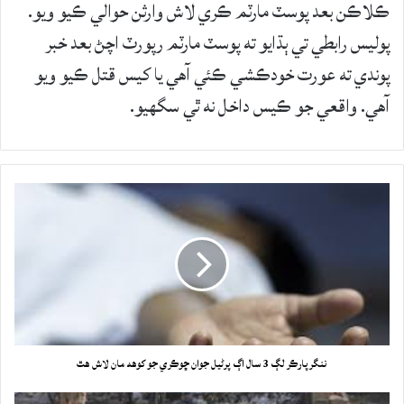
ڪلاڪن بعد پوسٽ مارٽم ڪري لاش وارثن حوالي ڪيو ويو.
پوليس رابطي تي ٻڌايو ته پوسٽ مارٽم رپورٽ اچڻ بعد خبر
پوندي ته عورت خودڪشي ڪئي آھي يا کيس قتل ڪيو ويو
آھي. واقعي جو ڪيس داخل نه ٿي سگهيو.
ننگرپارڪر لڳ 3 سال اڳ پرڻيل جوان ڇوڪري جو کوهه مان لاش هٿ