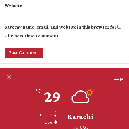
Website
Save my name, email, and website in this browser for
the next time I comment.
موسم
29
℃
Karachi
31º - 27º
68%
پکڙيل بادل