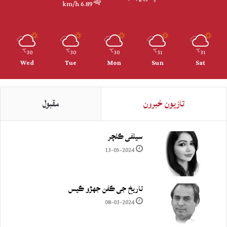
6.89 km/h
30
30
30
31
31
℃
℃
℃
℃
℃
Wed
Tue
Mon
Sun
Sat
تازيون خبرون
مقبول
سيلفي ڪلچر
13-05-2024
تاريخ جي ڪفن جھڙو ڪيس
08-03-2024