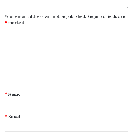
Your email address will not be published.
Required fields are
*
marked
C
o
m
m
e
n
t
*
Name
*
*
Email