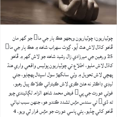
چوٽياريون: چوٽياريون ويجهو هڪ ٻار جي ما جو گهر مان
ڦاھو کاڌل لاش ھٿ آيو. ڳوٺ سھراب شاھه ۾ هڪ ٻار جي ما
25 ورهين جي ميرزادي زال رشيد شاھه جو لاش گهر ۾ ڦاهو
کاڌل لاش مليو، اطلاع تي چوٽياريون پوليس واقعي واري هنڌ
پهچي لاش تحويل ۾ وٺي سانگهڙ سول اسپتال پهچايو، جتي
ليڊي ڊاڪٽر نه هئڻ ڪري لاش ڪيترائي ڪلاڪ پيل رهيو.
فوتي عورت جي پي فيض محمد شاهھ الزام لڳائيندي چيو
ته ڌي تي سندس مڙس تشدد ڪندو هو، جنهن سبب نياڻي
ڦاھو کائي ڇڏيو. ٻئي پاسي عورت جو مڙس فرار ٿي ويو. 4