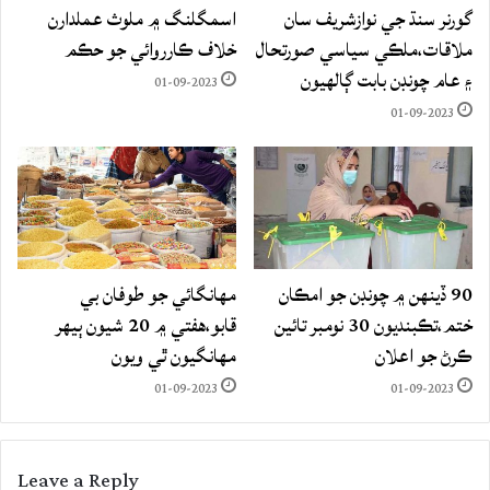
گورنر سنڌ جي نوازشريف سان
اسمگلنگ ۾ ملوث عملدارن
ملاقات،ملڪي سياسي صورتحال
خلاف ڪارروائي جو حڪم
۽ عام چونڊن بابت ڳالهيون
01-09-2023
01-09-2023
90 ڏينهن ۾ چونڊن جو امڪان
مهانگائي جو طوفان بي
ختم،تڪبنديون 30 نومبر تائين
قابو،هفتي ۾ 20 شيون ٻيهر
ڪرڻ جو اعلان
مهانگيون ٿي ويون
01-09-2023
01-09-2023
Leave a Reply