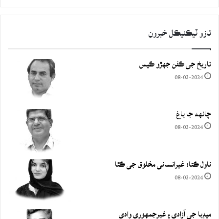
تازو ٽيڪنيڪل خبرون
تاريخ جي ڪفن جھڙو ڪيس
08-03-2024
چانهه جا باغ
08-03-2024
ناول ڪتا: غيرانساني مخلوق جي ڪٿا
08-03-2024
ميڊيا جي آزادي ۽ غيرجمھوري وادي