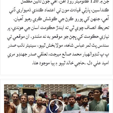
جن ۾ 120 ڪلوميٽر روڊ آهن، اهي جون تائين مڪمل
ڪنداسين، پارٽي قيادت مون تي اعتماد ڪندي ذميواري ڏني
آهي، جنهن کي پورو ڪرڻ جي ڪوشش ڪري رهيو آهيان.
تحريڪ انصاف چوي ٿي ته ايندڙ حڪومت اسان جي هوندي، پر
نيازي حڪومت کي ڀڄڻ جو موقعو به نه ملندو. ان موقعي تي
سندس پٽ ثمر عباس شاھه، مولابخش ٿيٻو، سينيئر نائب صدر
پ پ ٽنڊوالهيار محمد صالع ميرجت، تعلقي صدر جهنڊو مري
اميد علي دل، ۔حاجي خالد ٿيٻو ۽ ٻيا موجود هئا.