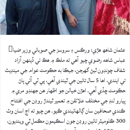
عثمان شاهھ ھڙي: ورڪس ۽ سروسز جي صوبائي وزير ضيا
عباس شاهه رضوي چيو آهي ته ملڪ ۾ هڪ ئي ڏينهن آزاد
شفاف چونڊون ٿيڻ گهرجن، جيڪا به حڪومت عوام جي مينڊيٽ
تي ايندي، اها 5 سال تائين جي ٿيندي آھي، پي ٽي آئي پاڻ
حڪومت ڇڏي آھي. اهڙن خيالن جو اظهار هن جهنڊو مري ۾
پيارو لنڊ جي مختلف علائقن ۾ تعمير ٿيندڙ روڊن جي افتتاح
ڪندي صحافين سان ڳالهائيندي ڪيو. هن چيو ته اڄ اسان وٽ
300 ڪلوميٽر تائين روڊن جون اسڪيمون مڪمل ٿي وينديون،