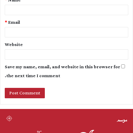
*
Name
*
*
Email
Website
Save my name, email, and website in this browser for
the next time I comment.
موسم