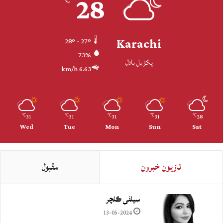
28
℃
Karachi
28º - 27º
73%
پکڙيل بادل
6.63 km/h
31
31
31
31
28
℃
℃
℃
℃
℃
Wed
Tue
Mon
Sun
Sat
تازيون خبرون
مقبول
سيلفي ڪلچر
13-05-2024