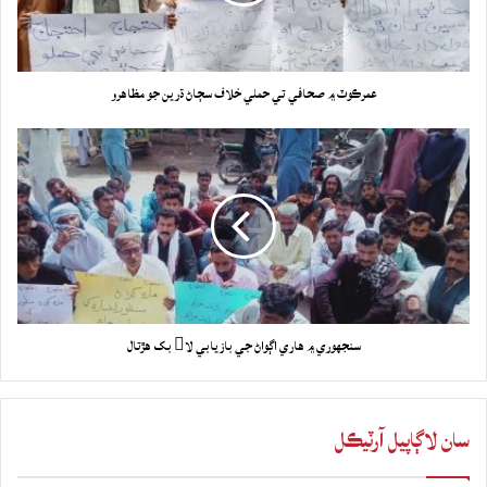
عمرڪوٽ ۾ صحافي تي حملي خلاف سڄاڻ ڌرين جو مظاهرو
سنجهوري ۾ هاري اڳواڻ جي بازيابي لا بک هڙتال
سان لاڳاپيل آرٽيڪل