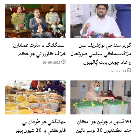
گورنر سنڌ جي نوازشريف سان
اسمگلنگ ۾ ملوث عملدارن
ملاقات،ملڪي سياسي صورتحال
خلاف ڪارروائي جو حڪم
۽ عام چونڊن بابت ڳالهيون
01-09-2023
01-09-2023
90 ڏينهن ۾ چونڊن جو امڪان
مهانگائي جو طوفان بي
ختم،تڪبنديون 30 نومبر تائين
قابو،هفتي ۾ 20 شيون ٻيهر