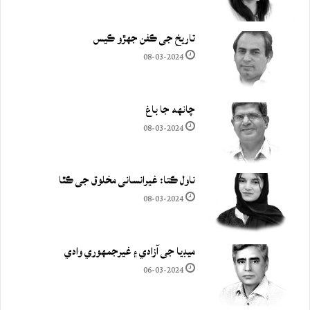
تاريخ جي ڪفن جھڙو ڪيس
08-03-2024
چانهه جا باغ
08-03-2024
ناول ڪتا: غيرانساني مخلوق جي ڪٿا
08-03-2024
ميڊيا جي آزادي ۽ غيرجمھوري وادي
06-03-2024