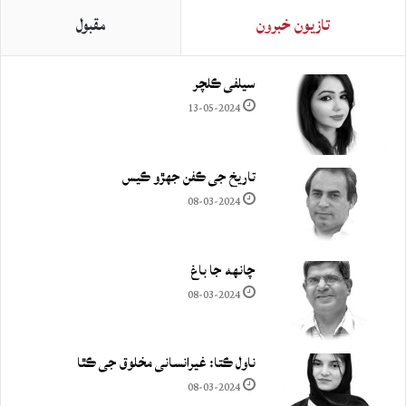
تازيون خبرون
مقبول
سيلفي ڪلچر
13-05-2024
تاريخ جي ڪفن جھڙو ڪيس
08-03-2024
چانهه جا باغ
08-03-2024
ناول ڪتا: غيرانساني مخلوق جي ڪٿا
08-03-2024