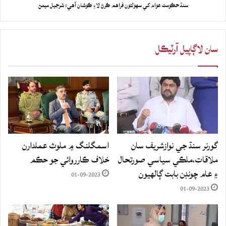
سنڌ حڪومت عوام کي سهولتون فراهم ڪرڻ لاءِ ڪوشان آهي: شرجيل ميمڻ
سان لاڳاپيل آرٽيڪل
گورنر سنڌ جي نوازشريف سان
اسمگلنگ ۾ ملوث عملدارن
ملاقات،ملڪي سياسي صورتحال
خلاف ڪارروائي جو حڪم
۽ عام چونڊن بابت ڳالهيون
01-09-2023
01-09-2023