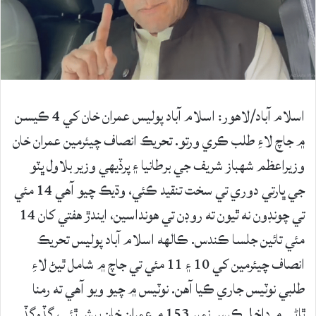
اسلام آباد/لاهور: اسلام آباد پوليس عمران خان کي 4 ڪيسن
۾ جاچ لاءِ طلب ڪري ورتو. تحريڪ انصاف چيئرمين عمران خان
وزيراعظم شهباز شريف جي برطانيا ۽ پرڏيهي وزير بلاول ڀٽو
جي ڀارتي دوري تي سخت تنقيد ڪئي، وڌيڪ چيو آهي 14 مئي
تي چونڊون نه ٿيون ته روڊن تي هونداسين، ايندڙ هفتي کان 14
مئي تائين جلسا ڪندس. ڪالهه اسلام آباد پوليس تحريڪ
انصاف چيئرمين کي 10 ۽ 11 مئي تي جاچ ۾ شامل ٿيڻ لاءِ
طلبي نوٽيس جاري ڪيا آهن. نوٽيس ۾ چيو ويو آهي ته رمنا
ٿاڻي ۾ داخل ڪيس نمبر 153 ۾ عمران خان پيش ٿئي، گڏوگڏ