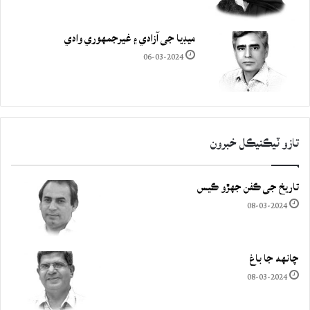
ميڊيا جي آزادي ۽ غيرجمھوري وادي
06-03-2024
تازو ٽيڪنيڪل خبرون
تاريخ جي ڪفن جھڙو ڪيس
08-03-2024
چانهه جا باغ
08-03-2024