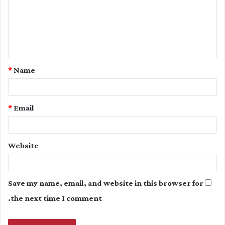
m
e
n
t
*
Name
*
*
Email
Website
Save my name, email, and website in this browser for
the next time I comment.