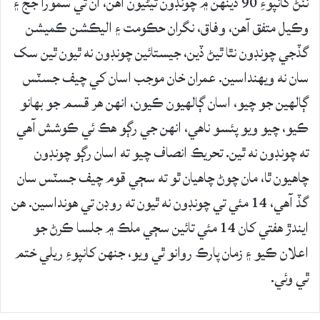
ٽٽڻ کانپوءِ 90 ڏينهن ۾ چونڊون ٿيڻيون آهن، ان تي سمورا جج ۽
وڪيل متفق آهن، وفاق، نگران حڪومت ۽ اليڪشن ڪميشن
گڏجي چونڊون نٿا ٿيڻ ڏين، جيستائين چونڊون نه ٿيون ٿين سک
سان نه ويهنداسين. عمران خان موجب اسان کي چيف جسٽس
ڳالهين جو چيو، اسان ڳالهيون ڪيون، انهن هر قسم جو بهانو
ڪيو، چيو ويو پئسو ناهي، انهن جي رڳو هڪ ئي ڪوشش آهي
ته چونڊون نه ٿين. تحريڪ انصاف چيو ته اسان رڳو چونڊون
چاهيون ٿا، مان چوڻ چاهيان ٿو ته سڄي قوم چيف جسٽس سان
گڏ آهي، 14 مئي تي چونڊون نه ٿيون ته روڊن تي هونداسين. هن
ايندڙ هفتي کان 14 مئي تائين سڄي ملڪ ۾ جلسا ڪرڻ جو
اعلان ڪيو ۽ زمان پارڪ روانو ٿي ويو، جنهن کانپوءِ ريلي ختم
ٿي وئي.