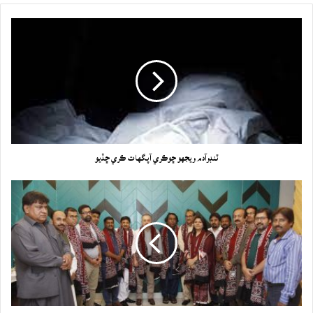
ٽنڊوآدم ويجهو ڇوڪري آپگهات ڪري ڇڏيو