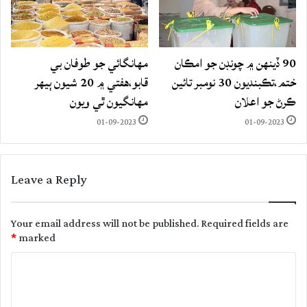
90 ڏينهن ۾ چونڊن جو امڪان
مهانگائي جو طوفان بي
ختم،تڪبنديون 30 نومبر تائين
قابو،هفتي ۾ 20 شيون ٻيهر
ڪرڻ جو اعلان
مهانگيون ٿي ويون
01-09-2023
01-09-2023
Leave a Reply
Your email address will not be published.
Required fields are
*
marked
C
o
m