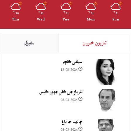
30
31
31
31
31
℃
℃
℃
℃
℃
Thu
Wed
Tue
Mon
Sun
تازيون خبرون
مقبول
سيلفي ڪلچر
13-05-2024
تاريخ جي ڪفن جھڙو ڪيس
08-03-2024
چانهه جا باغ
08-03-2024