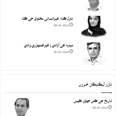
ناول ڪتا: غيرانساني مخلوق جي ڪٿا
08-03-2024
ميڊيا جي آزادي ۽ غيرجمھوري وادي
06-03-2024
تازو ٽيڪنيڪل خبرون
تاريخ جي ڪفن جھڙو ڪيس
08-03-2024