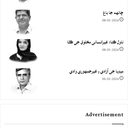
چانهه جا باغ
08-03-2024
ناول ڪتا: غيرانساني مخلوق جي ڪٿا
08-03-2024
ميڊيا جي آزادي ۽ غيرجمھوري وادي
06-03-2024
Advertisement