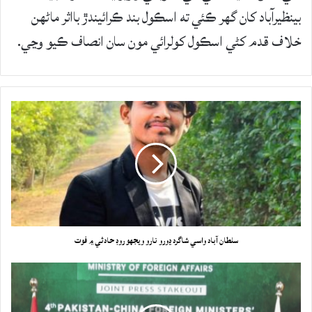
بينظيرآباد کان گھر ڪئي ته اسڪول بند ڪرائيندڙ بااثر ماڻھن
خلاف قدم کڻي اسڪول کولرائي مون سان انصاف ڪيو وڃي.
سلطان آباد واسي شاگرد ڍورو نارو ويجهو روڊ حادثي ۾ فوت