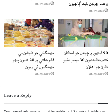
۽ عام چونڊن بابت ڳالهيون
01-09-2023
01-09-2023
90 ڏينهن ۾ چونڊن جو امڪان
مهانگائي جو طوفان بي
ختم،تڪبنديون 30 نومبر تائين
قابو،هفتي ۾ 20 شيون ٻيهر
ڪرڻ جو اعلان
مهانگيون ٿي ويون
01-09-2023
01-09-2023
Leave a Reply
Your email address will not be published.
Required fields are