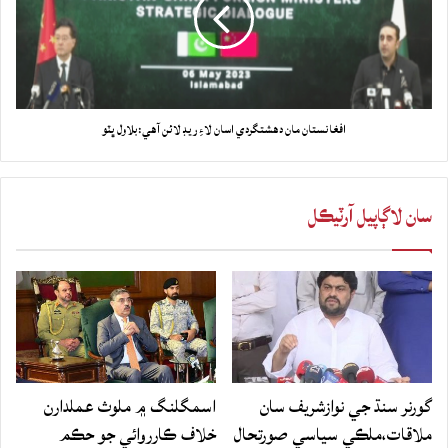
افغانستان مان دهشتگردي اسان لاءِ ريڊ لائن آهي:بلاول ڀٽو
سان لاڳاپيل آرٽيڪل
گورنر سنڌ جي نوازشريف سان
اسمگلنگ ۾ ملوث عملدارن
ملاقات،ملڪي سياسي صورتحال
خلاف ڪارروائي جو حڪم