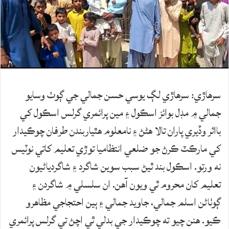
سرھاڙي: سرھاڙي لڳ يوسي حسن جمالي جي ڳوٺ وسايو
جمالي ۾ مڊل بوائز اسڪول ۽ مين پرائمري گرلس اسڪول کي
بااثر وڏيري پاران تالا هڻڻ ۽ نامعلوم هٿياربندن طرفان چوڪيدار
کي مارڪٽ ڪرڻ جو ضلعي انتظاميا توڙي تعليم کاتي نوٽيس
نه ورتو. اسڪول بند ٿيڻ سبب سوين شاگرد ۽ شاگردياڻيون
تعليم کان محروم ٿي ويون آهن. ان سلسلي ۾ شاگردن ۽
ڳوٺاڻن اسلم جمالي، جاويد جمالي ۽ ٻين احتجاجي مظاهرو
ڪيو. هنن چيو ته چوڪيدار جي بدلي ٿي اچڻ تي گرلس پرائمري