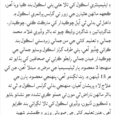
۽ ايليمينٽري اسڪول کي تالا هڻي ٻئي اسڪول بند ڪيا ويا آهن،
ڪجھه ماڻھن ھٿيارن جي زور تي گرلس پرائمري اسڪول ۾
داخل ٿي بدلي ٿي آيل چوڪيدار کي مارڪٽ ڪئي. چوڪيدار،
شاگردياڻين ۽ شاگردن وڌيڪ چيو ته بااثر وڏيري غلام محمد
جمالي ۽ تعليم کاتي جي من جمالي زبردستي اسڪول بند
ڪرائي ڇڏيو آھي. ٻئي طرف گرلز اسڪول وسايو جمالي جي
چوڪيدار عيدن جمالي رابطو ڪرڻي تي صحافين کي ٻڌايو ته
منھنجا 2 معصوم ٻار ٿيليسيميا جي مرض ۾ مبتلا آھن، جن کي
ھر 15 ڏينھن ۾ رت لڳندو آھي، پنھنجي معصوم ٻارن جي
علاج لاءِ پريشان آھيان، منهنجي بدلي گرلس اسڪول ۾ ٿي ته
بااثر ماڻھن ناراض ٿي مون تي حملو ڪري تشدد جو نشانو بڻايو
۽ ڌمڪيون ڏنيون، وڏيري اسڪول کي تالا لڳرائي بند ڪرايو
آھي. ھنن تعليم کاتي جي صوبائي وزير ۽ ڪمشنر شھيد