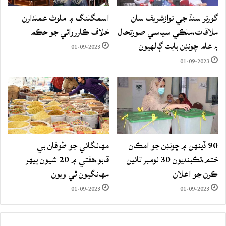
گورنر سنڌ جي نوازشريف سان
اسمگلنگ ۾ ملوث عملدارن
ملاقات،ملڪي سياسي صورتحال
خلاف ڪارروائي جو حڪم
۽ عام چونڊن بابت ڳالهيون
01-09-2023
01-09-2023
90 ڏينهن ۾ چونڊن جو امڪان
مهانگائي جو طوفان بي
ختم،تڪبنديون 30 نومبر تائين
قابو،هفتي ۾ 20 شيون ٻيهر
ڪرڻ جو اعلان
مهانگيون ٿي ويون
01-09-2023
01-09-2023