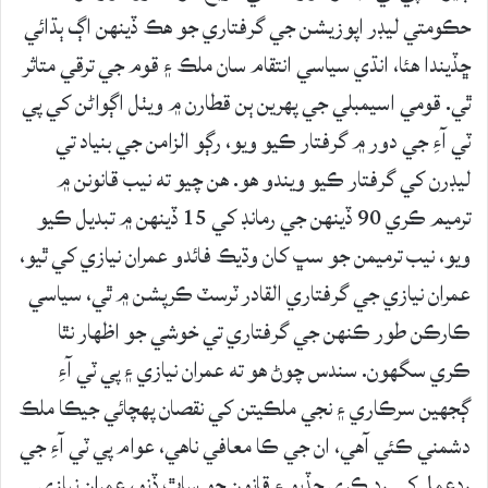
حڪومتي ليڊر اپوزيشن جي گرفتاري جو هڪ ڏينهن اڳ ٻڌائي
ڇڏيندا هئا، انڌي سياسي انتقام سان ملڪ ۽ قوم جي ترقي متاثر
ٿي. قومي اسيمبلي جي پهرين ٻن قطارن ۾ ويٺل اڳواڻن کي پي
ٽي آءِ جي دور ۾ گرفتار ڪيو ويو، رڳو الزامن جي بنياد تي
ليڊرن کي گرفتار ڪيو ويندو هو. هن چيو ته نيب قانونن ۾
ترميم ڪري 90 ڏينهن جي رمانڊ کي 15 ڏينهن ۾ تبديل ڪيو
ويو، نيب ترميمن جو سڀ کان وڌيڪ فائدو عمران نيازي کي ٿيو،
عمران نيازي جي گرفتاري القادر ٽرسٽ ڪرپشن ۾ ٿي، سياسي
ڪارڪن طور ڪنهن جي گرفتاري تي خوشي جو اظهار نٿا
ڪري سگهون. سندس چوڻ هو ته عمران نيازي ۽ پي ٽي آءِ
ڳجهين سرڪاري ۽ نجي ملڪيتن کي نقصان پهچائي جيڪا ملڪ
دشمني ڪئي آهي، ان جي ڪا معافي ناهي، عوام پي ٽي آءِ جي
ردعمل کي رد ڪري ڇڏيو ۽ قانون جو ساٿ ڏنو، عمران نيازي