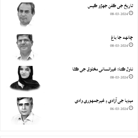
تاريخ جي ڪفن جھڙو ڪيس
08-03-2024
چانهه جا باغ
08-03-2024
ناول ڪتا: غيرانساني مخلوق جي ڪٿا
08-03-2024
ميڊيا جي آزادي ۽ غيرجمھوري وادي
06-03-2024