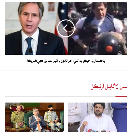
پاڪستان ۾ جيڪو به ٿئي، اهو قانون ۽ آئين مطابق هجي:آمريڪا
سان لاڳاپيل آرٽيڪل