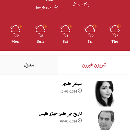
پکڙيل بادل
8.21 km/h
30
29
31
30
29
℃
℃
℃
℃
℃
Mon
Sun
Sat
Fri
Thu
تازيون خبرون
مقبول
سيلفي ڪلچر
13-05-2024
تاريخ جي ڪفن جھڙو ڪيس
08-03-2024