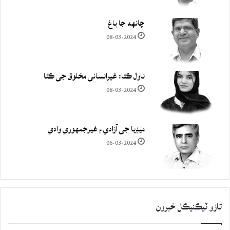
چانهه جا باغ
08-03-2024
ناول ڪتا: غيرانساني مخلوق جي ڪٿا
08-03-2024
ميڊيا جي آزادي ۽ غيرجمھوري وادي
06-03-2024
تازو ٽيڪنيڪل خبرون