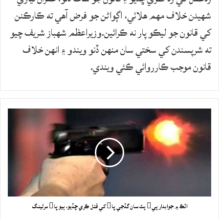
شهيدن خلاف مهم هلائي، اڳواڻن جو فرض آهي ته ڪارڪنن
کي قانون جو ليڪو پار نه ڪرائين.وزيراعظم شهباز شريف چيو
ته شرپسندن کي سختي سان منهن ڏنو ويندو ۽ انهن خلاف
قانون موجب ڪارروائي ڪئي ويندي.
اٽڪ ۾ جوابدار پي پٽ سان گڏجي ڀا کي قتل ڪري ڇڏيو، ٻيو ڀا مرڻينگ