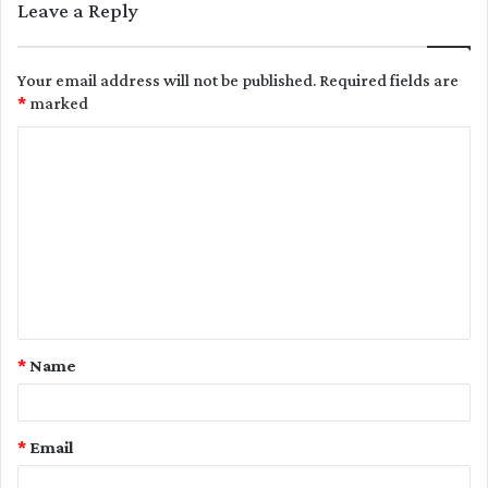
Leave a Reply
Your email address will not be published.
Required fields are
*
marked
C
o
m
m
e
n
t
*
Name
*
*
Email