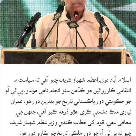
اسلام آباد :وزيراعظم شهباز شريف چيو آهي ته سياست ۾
انتقامي ڪارروائين جو ڪڏهن سٺو انجام ناهي هوندو. پي ٽي آءِ
جو حڪومتي دور پاڪستاني تاريخ جو بدترين دور هو، عمران
نيازي ملڪ دشمني ڪري اهڙو ڏوهه ڪيو آهي، جنهن جي
معافي ناهي. قوم کي خطاب ڪندي وزيراعظم شهباز شريف
چيو ته پي ٽي آءِ جو دور ملڪي تاريخ جو ڪارو دور هو،