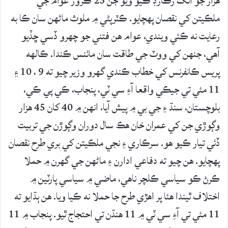
هزار جو انگ رڪارڊ ڪيو ويو جن 23 ڪروڙ عوام جي
ملڪيتن کي نقصان پهچايو. ڪٽرپڻي ۾ ملوث ماڻهن سان ڪا به
رعايت نه ڪئي ويندي، عوام هن فتني جو چهرو ڏسي ڇڏيو
آهي، جنهن کي ووٽ جي طاقت سان مائنس ڪندا. ڪالهه
پريس ڪانفرنس کي خطاب ڪندي گهرو وزير چيو ته 9 ، 10 ۽
11 مئي تي جيڪي واقعا آءِ سي ٽي، پنجاب، ڪي پي ڪي،
بلوچستان، سنڌ ۽ جي بي ۾ پيش آيا، انهن ۾ 40 کان 45 هزار
وڳوڙي جن کي عمران خان هڪ سال دوران وڳوڙن جي تربيت
ڏئي تيار ڪيو هو. سرڪاري ۽ نجي ملڪيتن کي بري طرح نقصان
پهچايو. هن چيو ته دفاعي ادارن ۽ ماڻهن جي گهرن ۾ حملا
ڪرڻ ڪو سياسي ڪلچر ناهي، ماضي ۾ سياسي پارٽين ۾
اختلاف ٿيندا هئا پر اهڙي طرح جا حملا نه ڪيا ويا. هن ٻڌايو ته
11 مئي تي آءِ سي ٽي ۾ 11 هنڌن تي احتجاج ٿيو. پنجاب ۾ 11