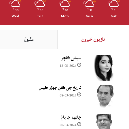
30
30
30
31
31
℃
℃
℃
℃
℃
Wed
Tue
Mon
Sun
Sat
تازيون خبرون
مقبول
سيلفي ڪلچر
13-05-2024
تاريخ جي ڪفن جھڙو ڪيس
08-03-2024
چانهه جا باغ
08-03-2024