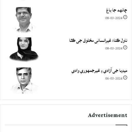
چانهه جا باغ
08-03-2024
ناول ڪتا: غيرانساني مخلوق جي ڪٿا
08-03-2024
ميڊيا جي آزادي ۽ غيرجمھوري وادي
06-03-2024
Advertisement