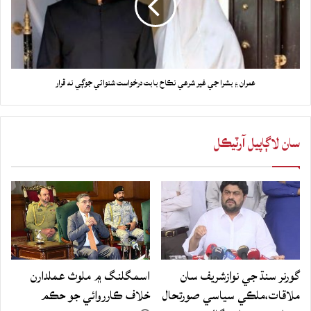
عمران ۽ بشرا جي غير شرعي نڪاح بابت درخواست شنوائي جوڳي نه قرار
سان لاڳاپيل آرٽيڪل
گورنر سنڌ جي نوازشريف سان
اسمگلنگ ۾ ملوث عملدارن
ملاقات،ملڪي سياسي صورتحال
خلاف ڪارروائي جو حڪم