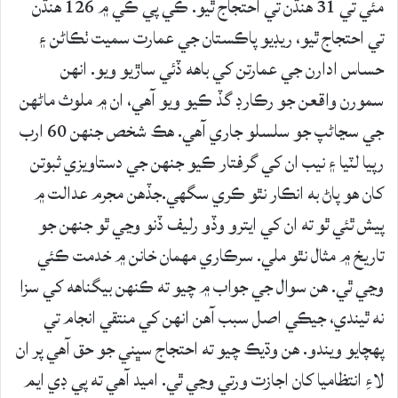
مئي تي 31 هنڌن تي احتجاج ٿيو. ڪي پي ڪي ۾ 126 هنڌن
تي احتجاج ٿيو، ريڊيو پاڪستان جي عمارت سميت ٺڪاڻن ۽
حساس ادارن جي عمارتن کي باهه ڏئي ساڙيو ويو. انهن
سمورن واقعن جو رڪارڊ گڏ ڪيو ويو آهي، ان ۾ ملوث ماڻهن
جي سڃاڻپ جو سلسلو جاري آهي. هڪ شخص جنهن 60 ارب
رپيا لٽيا ۽ نيب ان کي گرفتار ڪيو جنهن جي دستاويزي ثبوتن
کان هو پاڻ به انڪار نٿو ڪري سگهي.جڏهن مجرم عدالت ۾
پيش ٿئي ٿو ته ان کي ايترو وڏو رليف ڏنو وڃي ٿو جنهن جو
تاريخ ۾ مثال نٿو ملي. سرڪاري مهمان خانن ۾ خدمت ڪئي
وڃي ٿي. هن سوال جي جواب ۾ چيو ته ڪنهن بيگناهه کي سزا
نه ٿيندي، جيڪي اصل سبب آهن انهن کي منتقي انجام تي
پهچايو ويندو. هن وڌيڪ چيو ته احتجاج سڀني جو حق آهي پر ان
لاءِ انتظاميا کان اجازت ورتي وڃي ٿي. اميد آهي ته پي ڊي ايم