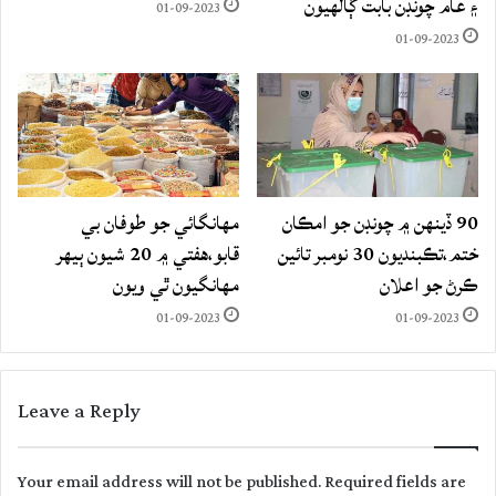
۽ عام چونڊن بابت ڳالهيون
01-09-2023
01-09-2023
90 ڏينهن ۾ چونڊن جو امڪان
مهانگائي جو طوفان بي
ختم،تڪبنديون 30 نومبر تائين
قابو،هفتي ۾ 20 شيون ٻيهر
ڪرڻ جو اعلان
مهانگيون ٿي ويون
01-09-2023
01-09-2023
Leave a Reply
Your email address will not be published.
Required fields are