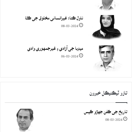
ناول ڪتا: غيرانساني مخلوق جي ڪٿا
08-03-2024
ميڊيا جي آزادي ۽ غيرجمھوري وادي
06-03-2024
تازو ٽيڪنيڪل خبرون
تاريخ جي ڪفن جھڙو ڪيس
08-03-2024