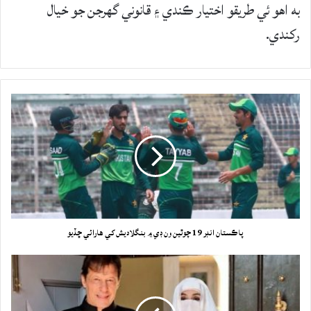
به اهو ئي طريقو اختيار ڪندي ۽ قانوني گهرجن جو خيال
رکندي.
پاڪستان انڊر 19 چوٿين ون ڊي ۾ بنگلاديش کي هارائي ڇڏيو