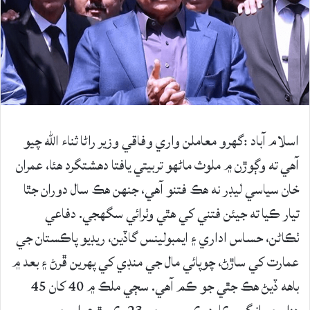
اسلام آباد :گهرو معاملن واري وفاقي وزير راڻا ثناء الله چيو
آهي ته وڳوڙن ۾ ملوث ماڻهو تربيتي يافتا دهشتگرد هئا، عمران
خان سياسي ليڊر نه هڪ فتنو آهي، جنهن هڪ سال دوران جٿا
تيار ڪيا ته جيئن فتني کي هٿي وٺرائي سگهجي. دفاعي
ٺڪاڻن، حساس اداري ۽ ايمبولينس گاڏين، ريڊيو پاڪستان جي
عمارت کي ساڙڻ، چوپائي مال جي منڊي کي پهرين ڦرڻ ۽ بعد ۾
باهه ڏيڻ هڪ جٿي جو ڪم آهي. سڄي ملڪ ۾ 40 کان 45