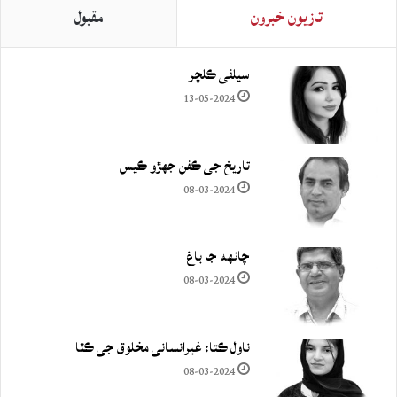
تازيون خبرون
مقبول
سيلفي ڪلچر
13-05-2024
تاريخ جي ڪفن جھڙو ڪيس
08-03-2024
چانهه جا باغ
08-03-2024
ناول ڪتا: غيرانساني مخلوق جي ڪٿا
08-03-2024