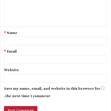
m
e
n
t
*
Name
*
*
Email
Website
Save my name, email, and website in this browser for
the next time I comment.