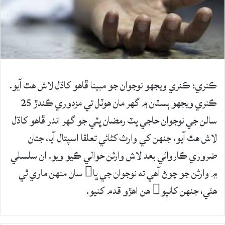
ڪنري: ڪنري ويجهو نوجوان جو مبينا ڦاھو کاڌل لاش ھٿ آيو.
ڪنري ويجهو ٻسٽان ۾ گھر مان ھوٽل تي مزدوري ڪندڙ 25
سالن جي نوجوان حاجي پٽ رمضان ڀٽي جو گھر اندر ڦاھو کاڌل
لاش ھٿ آيو، جنهن کي وارث کڻائي تعلقا اسپتال آيا، جتان
ضروري ڪاروائي بعد لاش وارثن حوالي ڪيو ويو. ان سلسلي
۾ وارثن جو چوڻ آهي ته نوجوان جي ڀا سان منهن ماري ٿي
هئي، جنهن کانپو ھن اھڙو قدم کنيو.