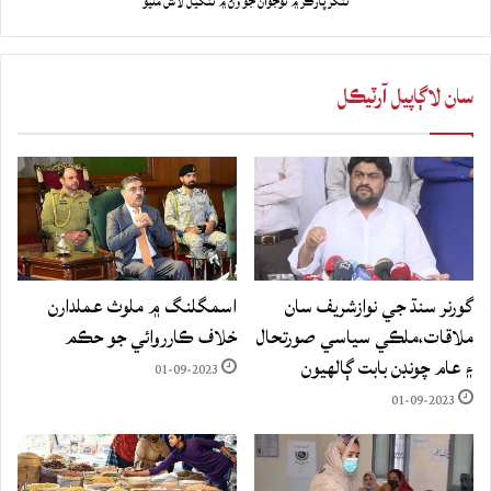
ننگرپارڪر ۾ نوجوان جو وڻ ۾ ٽنگيل لاش مليو
سان لاڳاپيل آرٽيڪل
گورنر سنڌ جي نوازشريف سان
اسمگلنگ ۾ ملوث عملدارن
ملاقات،ملڪي سياسي صورتحال
خلاف ڪارروائي جو حڪم
۽ عام چونڊن بابت ڳالهيون
01-09-2023
01-09-2023