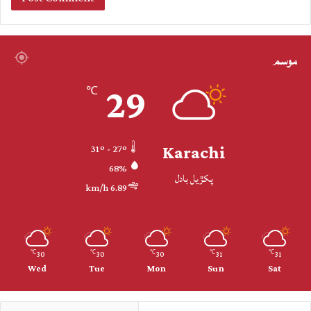
موسم
29
℃
Karachi
31º - 27º
68%
پکڙيل بادل
6.89 km/h
30
30
30
31
31
℃
℃
℃
℃
℃
Wed
Tue
Mon
Sun
Sat