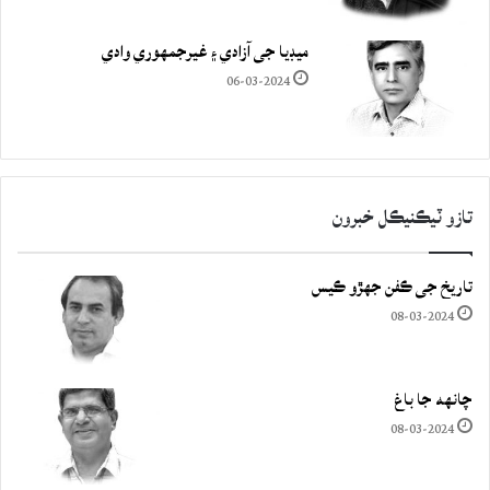
ميڊيا جي آزادي ۽ غيرجمھوري وادي
06-03-2024
تازو ٽيڪنيڪل خبرون
تاريخ جي ڪفن جھڙو ڪيس
08-03-2024
چانهه جا باغ
08-03-2024