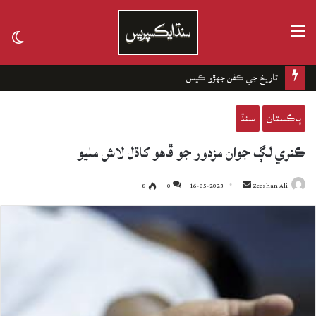
مينيو
tch
kin
تاريخ جي ڪفن جھڙو ڪيس
پاڪستان
سنڌ
ڪنري لڳ جوان مزدور جو ڦاهو کاڌل لاش مليو
8
0
16-05-2023
Send
Zeeshan Ali
an
email