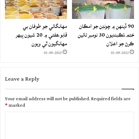
90 ڏينهن ۾ چونڊن جو امڪان
مهانگائي جو طوفان بي
ختم،تڪبنديون 30 نومبر تائين
قابو،هفتي ۾ 20 شيون ٻيهر
ڪرڻ جو اعلان
مهانگيون ٿي ويون
01-09-2023
01-09-2023
Leave a Reply
Your email address will not be published.
Required fields are
*
marked
C
o
m