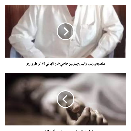
مقصودي رند ۾ وائيس چيئرمين حاجي خان تلهاڻي لاڏاڻو ڪري ويو