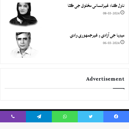
ناول ڪتا: غيرانساني مخلوق جي ڪٿا
08-03-2024
ميڊيا جي آزادي ۽ غيرجمھوري وادي
06-03-2024
Advertisement
Viber
Telegram
WhatsApp
Twitter
Facebook
Instagram
YouTube
Twitter
Facebook