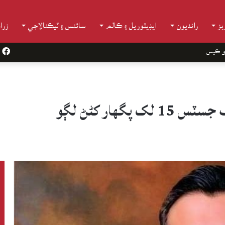
ز
رانديون
ايڊيٽوريل ۽ ڪالم
سائنس ۽ ٽيڪنالاجي
زرا
و ڪيس
k