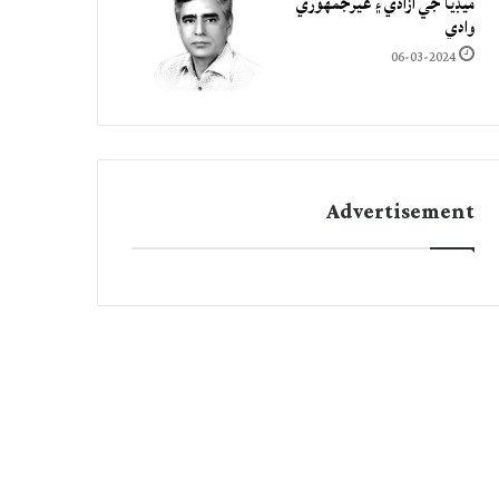
ميڊيا جي آزادي ۽ غيرجمھوري
وادي
06-03-2024
Advertisement