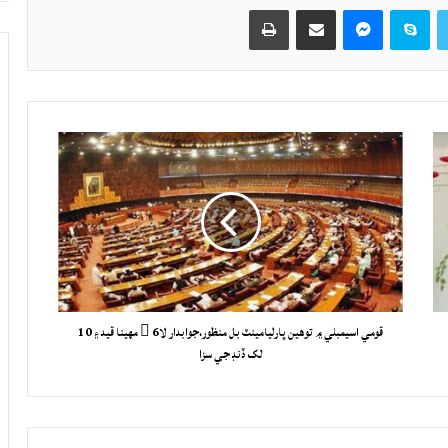
Twitter
Skype
Messenger
حصيداري ڪريو اي ميل ذريعي
اپيو
قومي اسيمبلي ۾ توهين پارليامينٽ بل منظور،جوابدار لا 6 مهينا قيد ۽ 10
لک ڏنڊ جي سزا