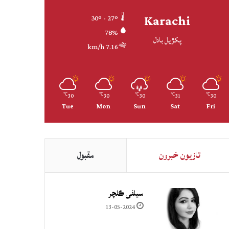
Karachi
30º - 27º
78%
پکڙيل بادل
7.16 km/h
30
30
30
31
30
℃
℃
℃
℃
℃
Tue
Mon
Sun
Sat
Fri
تازيون خبرون
مقبول
سيلفي ڪلچر
13-05-2024