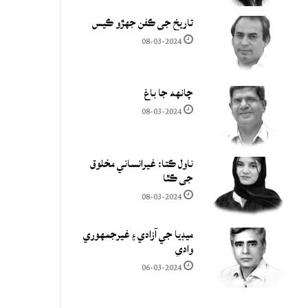
تاريخ جي ڪفن جھڙو ڪيس
08-03-2024
چانهه جا باغ
08-03-2024
ناول ڪتا: غيرانساني مخلوق
جي ڪٿا
08-03-2024
ميڊيا جي آزادي ۽ غيرجمھوري
وادي
06-03-2024