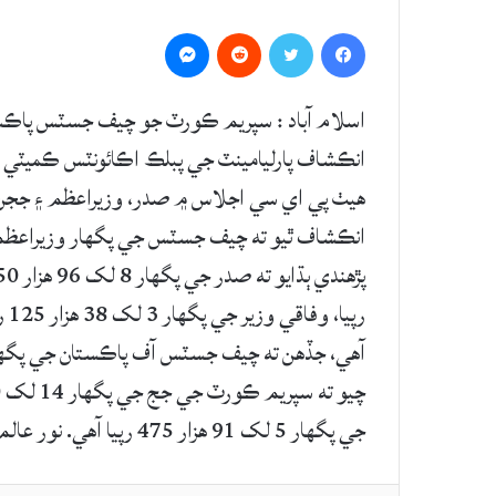
Messenger
Reddit
Twitter
Facebook
اسلام آباد : سپريم ڪورٽ جو چيف جسٽس پاڪست
انڪشاف پارليامينٽ جي پبلڪ اڪائونٽس ڪميٽي (
هيٺ پي اي سي اجلاس ۾ صدر، وزيراعظم ۽ ججن 
انڪشاف ٿيو ته چيف جسٽس جي پگهار وزيراعظم ۽
جي پگهار 5 لک 91 هزار 475 رپيا آهي. نور عالم خان ٻڌايو ته انهن سڀني عهديدارن جون مراعتون ڌار آهن.