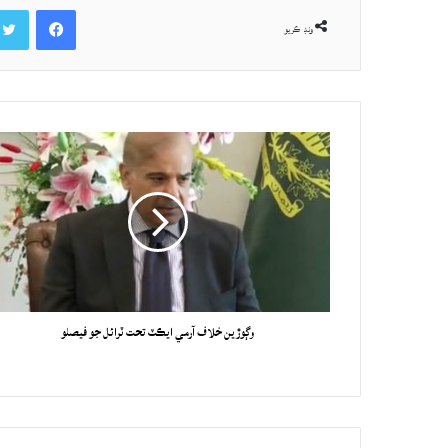
Facebook
ونڊ ڪريو
وڳوڙين خلاف آرمي ايڪٽ تحت ٽرائل جو فيصلو