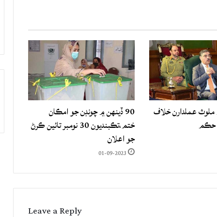
لوث عملدارن خلاف
90 ڏينهن ۾ چونڊن جو امڪان
 حڪم
ختم،تڪبنديون 30 نومبر تائين ڪرڻ
جو اعلان
01-09-2023
Leave a Reply