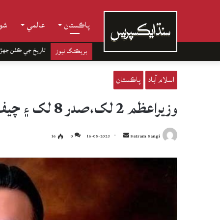
پاڪستان
عالمي
شوب
تاريخ جي ڪفن جھڙ
بريڪنگ نيوز
اسلام آباد
پاڪستان
وزيراعظم 2 لک،صدر 8 لک ۽ چيف جسٽس 15 لک پگهار کڻڻ لڳو
Send
16
0
16-05-2023
Satram Sangi
an
email