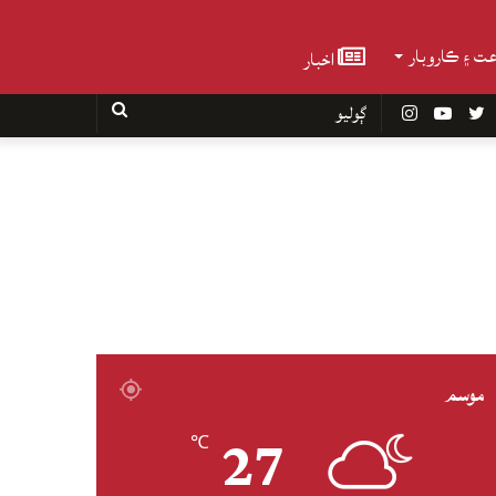
عت ۽ ڪاروبار
اخبار
Faceboo
Twitter
YouTube
Instagram
ڳوليو
موسم
27
℃