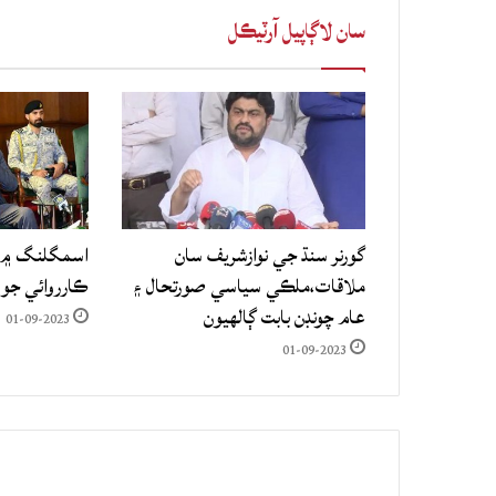
سان لاڳاپيل آرٽيڪل
گورنر سنڌ جي نوازشريف سان
اسمگلنگ ۾ م
ملاقات،ملڪي سياسي صورتحال ۽
ڪارروائي جو
عام چونڊن بابت ڳالهيون
01-09-2023
01-09-2023