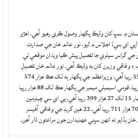
ان ۾ سڀ کان وڌيڪ پگهار وصول ڪري رهيو آهي. اهڙو
پي اي سي) اجلاس ۾ ٿيو. نور عالم خان جي صدارت
جي گراس سيلري جا تفصيل پيش ڪيا ويا.ان موقعي تي
 وفاقي وزيرن کان به وڌيڪ آهي. نور عالم خان تفصيل
پڙهندي ٻڌايو ته صدر جي پگهار 8 لک 96 هزار 550 رپيا آهي، وزيراعظم جي پگهار ٻه لک هڪ هزار 574
رپيا، وفاقي وزير جي پگهار 3 لک 38 هزار 125 رپيا، قومي اسيمبلي ميمبر جي پگهار هڪ لک 88 هزار رپيا
آهي، جڏهن ته چيف جسٽس آف پاڪستان جي پگهار 15 لک 27 هزار 399 رپيا آهي. پي اي سي چيئرمين
چيو ته سپريم ڪورٽ جي جج جي پگهار 14 لک 70 هزار 711 رپيا آهي، 22 هين گريڊ جي وفاقي آفيسر