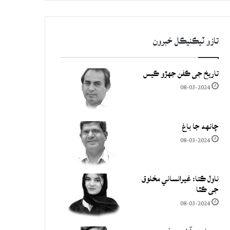
تازو ٽيڪنيڪل خبرون
تاريخ جي ڪفن جھڙو ڪيس
08-03-2024
چانهه جا باغ
08-03-2024
ناول ڪتا: غيرانساني مخلوق
جي ڪٿا
08-03-2024