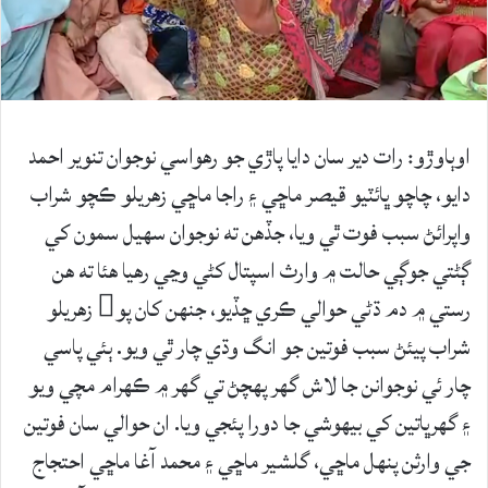
اوٻاوڙو: رات دير سان دايا پاڙي جو رھواسي نوجوان تنوير احمد
دايو، چاچو ڀائٽيو قيصر ماڇي ۽ راجا ماڇي زهريلو ڪچو شراب
واپرائڻ سبب فوت ٿي ويا، جڏهن ته نوجوان سهيل سمون کي
ڳڻتي جوڳي حالت ۾ وارث اسپتال کڻي وڃي رھيا ھئا ته هن
رستي ۾ دم ڌڻي حوالي ڪري ڇڏيو، جنهن کان پو زھريلو
شراب پيئڻ سبب فوتين جو انگ وڌي چار ٿي ويو. ٻئي پاسي
چار ئي نوجوانن جا لاش گهر پهچڻ تي گهر ۾ ڪهرام مچي ويو
۽ گهرڀاتين کي بيهوشي جا دورا پئجي ويا. ان حوالي سان فوتين
جي وارثن پنهل ماڇي، گلشير ماڇي ۽ محمد آغا ماڇي احتجاج