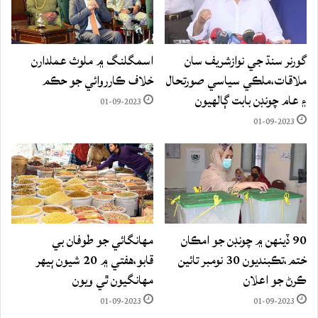
گورنر سنڌ جي نوازشريف سان
اسمگلنگ ۾ ملوث عملدارن
ملاقات،ملڪي سياسي صورتحال
خلاف ڪارروائي جو حڪم
۽ عام چونڊن بابت ڳالهيون
01-09-2023
01-09-2023
90 ڏينهن ۾ چونڊن جو امڪان
مهانگائي جو طوفان بي
ختم،تڪبنديون 30 نومبر تائين
قابو،هفتي ۾ 20 شيون ٻيهر
ڪرڻ جو اعلان
مهانگيون ٿي ويون
01-09-2023
01-09-2023