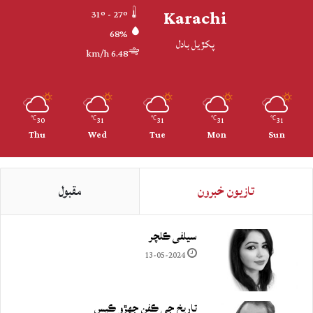
Karachi
31º - 27º
68%
پکڙيل بادل
6.48 km/h
30
31
31
31
31
℃
℃
℃
℃
℃
Thu
Wed
Tue
Mon
Sun
تازيون خبرون
مقبول
سيلفي ڪلچر
13-05-2024
تاريخ جي ڪفن جھڙو ڪيس