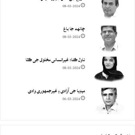
08-03-2024
چانهه جا باغ
08-03-2024
ناول ڪتا: غيرانساني مخلوق جي ڪٿا
08-03-2024
ميڊيا جي آزادي ۽ غيرجمھوري وادي
06-03-2024