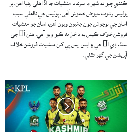
ڪندي چيو ته شهر ۾ سرعام منشيات جا اڏا هلي رهيا آهن، پر
پوليس رشوت عيوض خاموش آهي، پوليس جي نااهلي سبب
اسان جي نوجوانن جون جانيون ويون آهن، اسان جو منشيات
فروشن خلاف ڪيس به داخل نه ڪيو ويو آهي. هنن آ جي
سنڌ، ڊي آ جي ۽ ايس ايس پي کان منشيات فروشن خلاف
آپريشن جي گهر ڪئي.