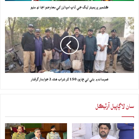
ڪشمير پريميئر ليگ جي ٽاپ امپائرز کي معاوضو اڃا نھ مليو
عمرساند ۾ بٺي تي ڇاپو، 150 لٽر شراب هٿ، 2 جوابدار گرفتار
سان لاڳاپيل آرٽيڪل