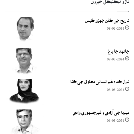
تازو ٽيڪنيڪل خبرون
تاريخ جي ڪفن جھڙو ڪيس
08-03-2024
چانهه جا باغ
08-03-2024
ناول ڪتا: غيرانساني مخلوق جي ڪٿا
08-03-2024
ميڊيا جي آزادي ۽ غيرجمھوري وادي
06-03-2024