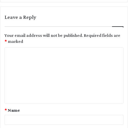
Leave a Reply
Your email address will not be published.
Required fields are
*
marked
C
o
m
m
e
n
t
*
Name
*