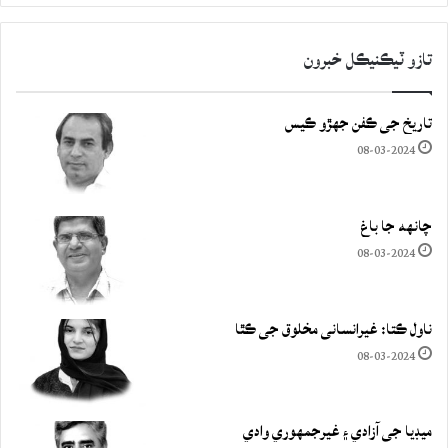
تازو ٽيڪنيڪل خبرون
تاريخ جي ڪفن جھڙو ڪيس
08-03-2024
چانهه جا باغ
08-03-2024
ناول ڪتا: غيرانساني مخلوق جي ڪٿا
08-03-2024
ميڊيا جي آزادي ۽ غيرجمھوري وادي