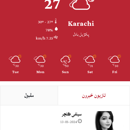
27
Karachi
30º - 27º
78%
پکڙيل بادل
7.25 km/h
30
30
30
31
30
℃
℃
℃
℃
℃
Tue
Mon
Sun
Sat
Fri
تازيون خبرون
مقبول
سيلفي ڪلچر
13-05-2024