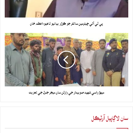
پي ٽي آئي چيئرمين سائفر جو ڪوڙو بيانيو ٺاهيو:اعظم خان
ميهڙ واسي شهيد صوبيدار جي وارثن سان ميجر جنرل جي تعزيت
سان لاڳاپيل آرٽيڪل