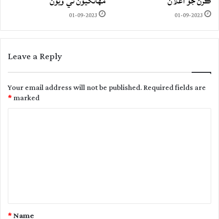
ڪرڻ جو اعلان
مهانگيون ٿي ويون
01-09-2023
01-09-2023
Leave a Reply
Your email address will not be published.
Required fields are
*
marked
C
o
m
m
e
n
t
*
Name
*