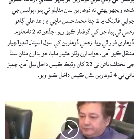
شاهه ويجهو پهتي ته ڏوهارين سان مقابلو ٿي پيو، پوليس جي
جوابي فائرنگ ۾ 2 ڄڻا محمد حسن ماڇي ۽ زاھد علي ڳاھو
زخمي ٿي پيا، جن کي گرفتار ڪيو ويو، جڏهن ته 2 نامعلوم
ڏوهاري فرار ٿي ويا، زخمي ڏوھارين کي سول اسپتال ٽنڊوالھيار
منتقل ڪيو آهي، جوابدارن وٽان هٿيار مليا، جوابدارن مٿان سنڌ
جي مختلف ٿاڻن تي 22 کان وڌيڪ ڪيس داخل ٿيل آھن. چمبڙ
ٿاڻي تي 4 ڏوهارين مٿان ڪيس داخل ڪيو ويو.