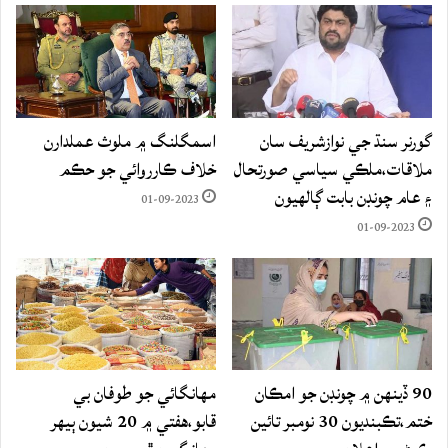
گورنر سنڌ جي نوازشريف سان
اسمگلنگ ۾ ملوث عملدارن
ملاقات،ملڪي سياسي صورتحال
خلاف ڪارروائي جو حڪم
۽ عام چونڊن بابت ڳالهيون
01-09-2023
01-09-2023
90 ڏينهن ۾ چونڊن جو امڪان
مهانگائي جو طوفان بي
ختم،تڪبنديون 30 نومبر تائين
قابو،هفتي ۾ 20 شيون ٻيهر