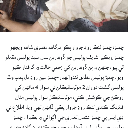
چمبڙ: چمبڙ لنڪ روڊ جروار پڪو درگاهه مصري شاهه ويجهو
چمبڙ ۽ بڪيرا شريف پوليس جو ڏوھارين سان مبينا پوليس مقابلو
ٿي پيو، جنهن ۾ ٻن ڏوھارين کي زخمي حالت ۾ گرفتار ڪيو
ويو. چمبڙ پوليس مطابق ٽنڊوالھيار-چمبڙ مين روڊ دل پمپ وٽ
پوليس گشت دوران 2 موٽرسائيڪلن تي سوار 4 ماڻهن کي
روڪڻ جي ڪوشش ڪئي، موٽرسائيڪل سوار پوليس مٿان
فائرنگ ڪندي لنڪ روڊ جروار پڪي ڏانهن لهي ويا، اطلاع تي
ڊي ايس پي چمبڙ عثمان لغاري جي اڳواڻي ۾ بڪيرا ۽ چمبڙ
پوليس جي وڏي نفري ڏوهارين جو پيڇو ڪندي درگاھه مصري