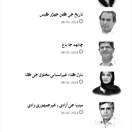
تاريخ جي ڪفن جھڙو ڪيس
08-03-2024
چانهه جا باغ
08-03-2024
ناول ڪتا: غيرانساني مخلوق جي ڪٿا
08-03-2024
ميڊيا جي آزادي ۽ غيرجمھوري وادي
06-03-2024