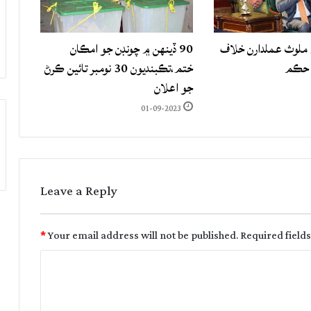
لوث عملدارن خلاف
90 ڏينهن ۾ چونڊن جو امڪان
 حڪم
ختم،تڪبنديون 30 نومبر تائين ڪرڻ
جو اعلان
01-09-2023
Leave a Reply
*
Your email address will not be published.
Required field