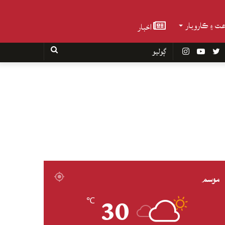
عت ۽ ڪاروبار
اخبار
Faceboo
Twitter
YouTube
Instagram
ڳوليو
موسم
30
℃