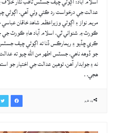
اسلام آباد: اڳوڻي چيف جسٽس ثاقب نثار خلاف بي
عدالت جي درخواست رد ڪئي وئي آهي. اڳوڻي چيف
مريم نواز ۽ اڳوڻي وزيراعظم شاهد خاقان عباسي 
ڪورٽ ۾ شنوائي ٿي. اسلام آباد هاءِ ڪورٽ جي 
ڪري ڇڏيو ۽ ريمارڪس ڏنا ته اڳوڻي چيف جسٽس تي
جو ڏوهه ناهي. جسٽس اطهر من الله چيو ته عدال
نه ۽ جوابدار آهن، توهين عدالت جي اختيار جو است
هجي. .
Facebook
ونڊ ڪريو