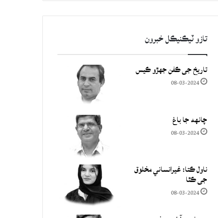
تازو ٽيڪنيڪل خبرون
تاريخ جي ڪفن جھڙو ڪيس
08-03-2024
چانهه جا باغ
08-03-2024
ناول ڪتا: غيرانساني مخلوق
جي ڪٿا
08-03-2024