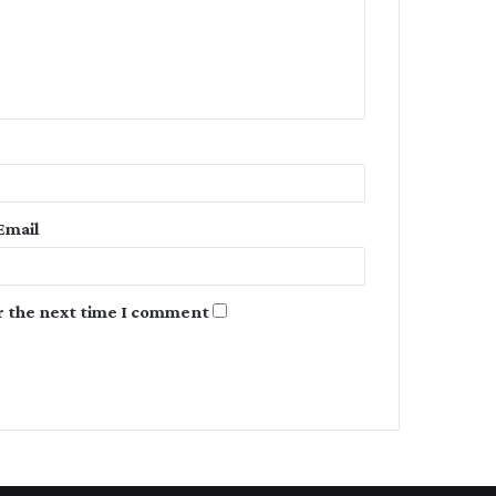
m
e
n
t
*
Email
r the next time I comment.