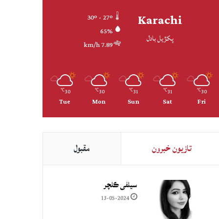
Karachi
30º - 27º
65%
پکڙيل بادل
7.89 km/h
30
30
31
31
30
℃
℃
℃
℃
℃
Tue
Mon
Sun
Sat
Fri
تازيون خبرون
مقبول
سيلفي ڪلچر
13-05-2024