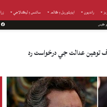
ز
رانديون
ايڊيٽوريل ۽ ڪالم
سائنس ۽ ٽيڪنالاجي
زرا
و ڪيس
k
اف توهين عدالت جي درخواست رد