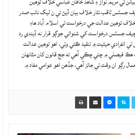
انن تي مريم نواز ۽ شاهد خاقان عباسي خلاف توهين
 جسٽس ثاقب نثار خلاف بيان ڏيڻ تي ن ليگ نائب صدر
خلاف توهين عدالت جي درخواست تي اسلام آباد هاءِ
چيف جسٽس درخواست کي شنوائي جوڳو قرار نه ڏيندي رد
 انفرادي حيثيت ۾ تنقيد ڪئي وئي، اهو توهين عدالت
ت هڪ فيصلي ۾ چئي چڪي آهي ته جج قانون کان مٿانهان
عمال رڳو ان وقت ئي جائز آهي، جڏهن اهو عوامي مفاد ۾
Twitter
Skype
Messenger
حصيداري ڪريو اي ميل ذريعي
اپيو