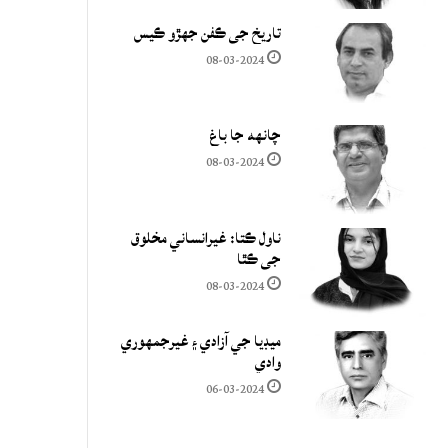
تاريخ جي ڪفن جھڙو ڪيس
08-03-2024
چانهه جا باغ
08-03-2024
ناول ڪتا: غيرانساني مخلوق
جي ڪٿا
08-03-2024
ميڊيا جي آزادي ۽ غيرجمھوري
وادي
06-03-2024