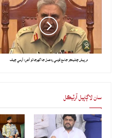
درپيش چئلينجز جامع قومي ردعمل جا گهرجائو آهن: آرمي چيف
سان لاڳاپيل آرٽيڪل