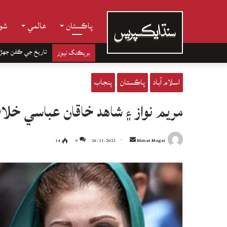
پاڪستان
عالمي
شوب
تاريخ جي ڪفن جھڙ
بريڪنگ نيوز
اسلام آباد
پاڪستان
پنجاب
مريم نواز ۽ شاهد خاقان عباسي خل
Send
14
0
26-11-2021
Himat Magsi
an
email