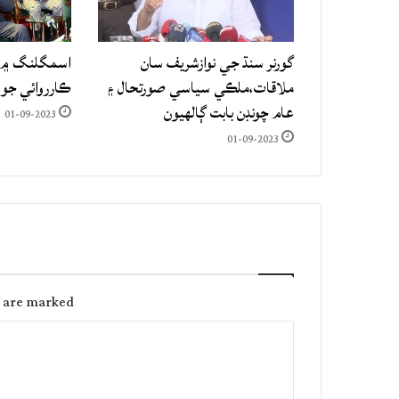
گورنر سنڌ جي نوازشريف سان
اسمگلنگ ۾ م
ملاقات،ملڪي سياسي صورتحال ۽
ڪارروائي جو
عام چونڊن بابت ڳالهيون
01-09-2023
01-09-2023
s are marked
C
o
m