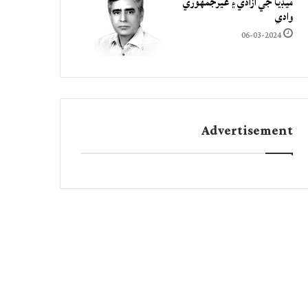
ميڊيا جي آزادي ۽ غيرجمھوري
وادي
06-03-2024
Advertisement