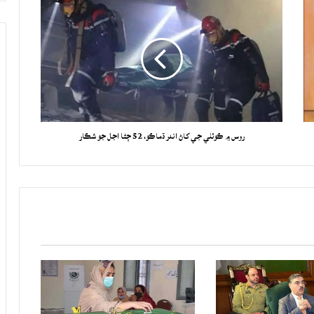
روس ۾ ڪوئلي جي کاڻ اندر ڌماڪو، 52 ڄڻا اجل جو شڪار