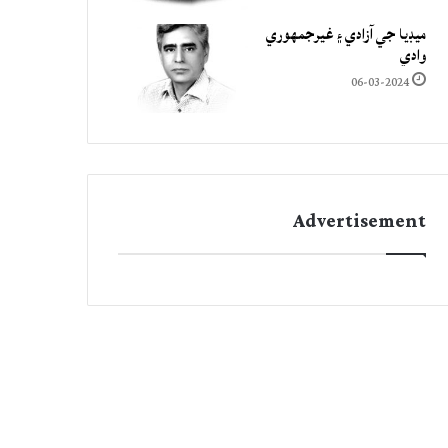
ميڊيا جي آزادي ۽ غيرجمھوري
وادي
06-03-2024
Advertisement