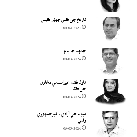
تاريخ جي ڪفن جھڙو ڪيس
08-03-2024
چانهه جا باغ
08-03-2024
ناول ڪتا: غيرانساني مخلوق
جي ڪٿا
08-03-2024
ميڊيا جي آزادي ۽ غيرجمھوري
وادي
06-03-2024