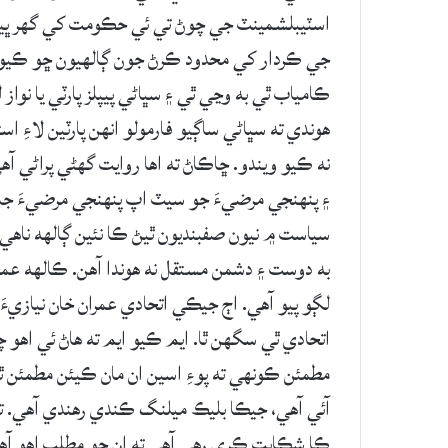
اسٽيبلشمينٽ جي چوڻ تي ئي حڪومت کي گهر ڀيڙُو
جي ڪردار کي محدود ڪرڻ جون ڳالهيون ڇو ڪيون
ڪامياب ٿي به وڃي ٿي ۽ سڀاڻي پيپلز پارٽي يا 
هوندي ته سڀاڻي ساڳيو فارمولو انهن پارٽين لاءِ اس
نه ڪيو ويندو. ڇاڪاڻ ته اها روايت گهڻي پراڻي 
۽ پنهنجي مرضيءَ جو سيٽ اپ پنهنجي مرضيءَ جا ف
سياست ۾ نيون صفبنديون ٿيڻ ڪا نئين ڳالهه ناهي
به دوست ۽ دشمن مستقل نه هوندا آهن. ڪالهه عمر
لڳو پيو آهي. اڄ جيڪي اتحادي عمران خان نيازيءَ 
اتحادي ٿي سگهن ٿا. ايم ڪيو ايم ته هاڻ ئي اه
مطمئن ڪونهي ته پوءِ اسين ان مان ڪيئن مطمئن 
آئي آهي، جيڪا بليڪ ميلنگ ڪندي رهندي آهي. ت
ڪا شڪايت ڪري رهي آهي ته ان جو مطلب اهو آهي 