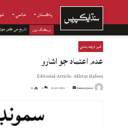
پاڪستان
عالمي
شوب
تاريخ جي ڪفن جھڙ
بريڪنگ نيوز
غير درجه بندي
عدم اعتماد جو اشارو
Editorial-Article- Akhtar Hafeez
Send
10
0
10-02-2022
Yameen Jatoi
an
email