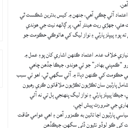
هن.
دم اعتماد آڻي چڪي آهي، جنهن ۾ کيس بدترين شڪست ٿي
هئي، جهڙي ريت هينئر آهي. پر ڳالهه نيت جي هوندي
ه پوءِ پيپلز پارٽي ۽ نواز ليگ کي هاڻوڪي حڪومت جو
يازي خلاف عدم اعتماد ڪنهن اشاري کان پوءِ عمل ۾
شارو “ڪمپني بهادر” جو ئي هوندو. جيڪا جڏهن چاهي
ي حڪومت کي ڪنهن دٻاءُ ۾ آڻي سگهي ٿي. اهو ئي سبب
امل پارٽين سان تڪڙيون تڪڙيون ملاقاتون ڪري رهيون
يڪا پيپلز پارٽي ۽ نواز ليگ پنهنجي ٻل تي نه آڻي
هاري جي ضرورت پيش اچي.
سياسي پارٽيون اڃا تائين به ڪمزور آهن ۽ اهي عوامي طاقت
مت کي ڪو لوڏو نٿيون ڏئي سگهن. جيڪڏهن