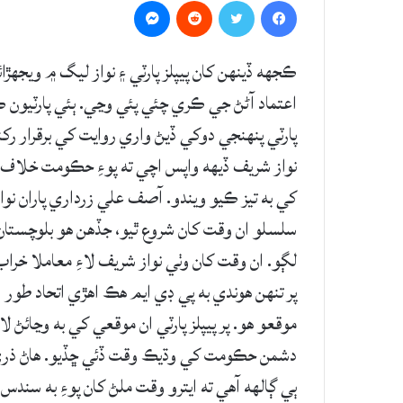
Messenger
Reddit
Twitter
Facebook
ڪجهه ڏينهن کان پيپلز پارٽي ۽ نواز ليگ ۾ ويجه
اعتماد آڻڻ جي ڪري چئي پئي وڃي. ٻئي پارٽيون ڪج
پارٽي پنهنجي دوکي ڏيڻ واري روايت کي برقرار ر
نواز شريف ڏيهه واپس اچي ته پوءِ حڪومت خلاف ع
کي به تيز ڪيو ويندو. آصف علي زرداري پاران نو
سلسلو ان وقت کان شروع ٿيو، جڏهن هو بلوچستان
لڳو. ان وقت کان وٺي نواز شريف لاءِ معاملا خراب
پر تنهن هوندي به پي ڊي ايم هڪ اهڙي اتحاد طور
موقعو هو. پر پيپلز پارٽي ان موقعي کي به وڃائڻ ل
دشمن حڪومت کي وڌيڪ وقت ڏئي ڇڏيو. هاڻ ذري گ
ٻي ڳالهه آهي ته ايترو وقت ملڻ کان پوءِ به س