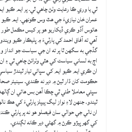
ٿي يا وري ڪا رعايت وٺڻ چاهي ٿي. پر ايم ڪيو ا
عمران خان نيازيءَ جي هٿ وس ڪونهي. ايم ڪيو ا
هائوس آڏو ڪري ڏيکاريو هو پر کيس مڪمل طور نا
آهي ته آفاق احمد کي پارٽيءَ ۾ ڀليڪار ڪيو ويندو
گڏجي به سگهن ٿا پر ته ان جي سياست جو انداز و
اڄ به لساني سياست کي هٿي وٺرائڻ چاهي ٿي ۽ ان 
ان ڪري ايم ڪيو ايم کي سڀاڻي تيار ٿيندڙ سياسي
حڪومت کان ڌار ٿيڻ ۾ دير نه ڪندي. سينيئر صحافي
سڀئي معاملا طئي ٿي چڪا آهن بس هاڻي ان ڳالهه 
ٿيندو. جنهن لاءِ نواز ليگ پيپلز پارٽيءَ کي هڪ 
ان نالي جي حوالي سان فيصلو هو نه پر پارٽي ڪندي 
کي گهر ڀيڙو ڪرڻ ۾ گهڻي دير ڪانه لڳندي.