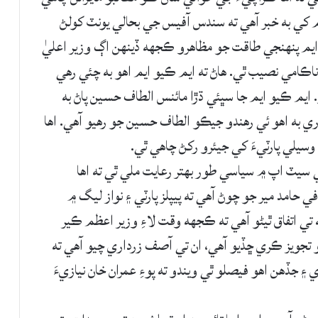
يم کي به خبر آهي ته سندس آفيس جي بحالي يونٽ کولڻ
يم پنهنجي طاقت جو مظاهرو ڪجهه ڏينهن اڳ وزير اعليٰ
ڪامي نصيب ٿي. هاڻ ته ايم ڪيو ايم اهو به چئي رهي
. ايم ڪيو ايم جا سڀئي ڌڙا مائنس الطاف حسين پاڻ به
ري به اهو ئي رهندو جيڪو الطاف حسين جو رهيو آهي. اها
وسيلي پارٽيءَ کي جيئرو رکڻ چاهي ٿي.
 سيٽ اپ ۾ سياسي طور بهتر رعايت ملي ٿي ته اها
 حامد مير جو چوڻ آهي ته پيپلز پارٽي ۽ نواز ليگ ۾
تي اتفاق ٿيڻو آهي ته ڪجهه وقت لاءِ وزير اعظم ڪير
نالو تجويز ڪري ڇڏيو آهي، ان تي آصف زرداري چيو آهي ته
۽ جڏهن اهو فيصلو ٿي ويندو ته پوءِ عمران خان نيازيءَ