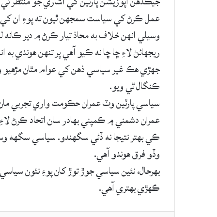
جيڪڏهن اپوزيشن پارٽين کي اشاري جو منتظر ئي ره
عمل ڪرڻ کي سياست سمجهن ٿيون ته پوءِ ان کي اين
وسيلي انهن خلاف به محاذ تيار ڪرڻ ۾ دير ڪانه ل
ريجهائڻ لاءِ ڇا ڇا نه ڪيو آهي پر تنهن هوندي به
جهڙي هڪ غير سياسي ذهن کي عوام مٿان مڙهيو و
ڪنگال ٿي ويو.
سياسي پارٽين وٽ عمران حڪومت واري تجربي مان گ
عمران دشمني ۾ ڪمپني بهادر سان اتحاد ڪرڻ لاءِ ت
ڪي بهتر نتيجا نه ڏئي سگهندو. سياسي سگهه و
وڏو فرق هوندو آهي.
بهرحال، نئين سياسي جوڙ توڙ کان پوءِ نئون سياسي 
ڪهڙي بهتري آهي.