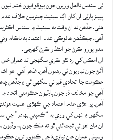
ئي سندس نااهل وزيرن جون بيوقوفيون ختم ٿيون آ
پيپلز پارٽي ان کان اڳ سينيٽ چيئرمين خلاف ع
هئي. جڏهن ته ان وقت به سينيٽ ۾ سندس اڪثريت 
آهي. جيڪڏهن هاڻوڪي عدم اعتماد به ناڪام وئي ت
مدو پورو ڪرڻ جو انتظار ڪرڻ گهرجي.
ان امڪان کي رد نٿو ڪري سگهجي ته عمران خان ن
آڻڻ جون تياريون ٿي رهيون آهن. ظاهر آهي اهو ا
حڪومت جا اتحادي ڦيرائي سگهي ٿي ۽ جڏهن چاه
آهي جو مخالف ڌر جون پارٽيون حڪومتي اتحاد ۾ ش
آهن. پر اهڙي عدم اعتماد جي ڪهڙي اهميت هوندي، ج
سگهن ۽ انهن کي وري به “ڪمپني بهادر” جي س
ان مان اهو ئي ثابت ٿئي ٿو ته ملڪ جون ٻه وڏيون 
وسيلي عمران خان نيازيءَ جي ڪمزور ترين حڪو