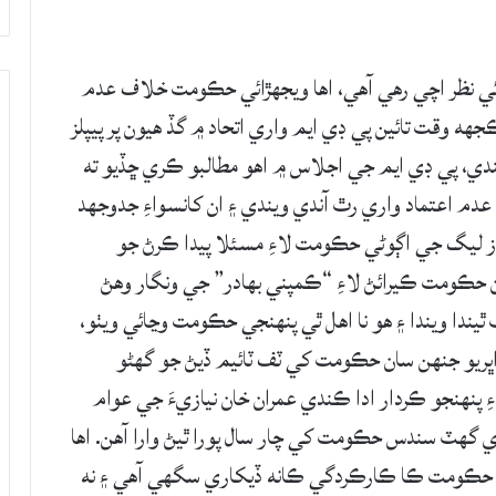
ڙائي نظر اچي رهي آهي، اها ويجهڙائي حڪومت خلاف عدم
هه وقت تائين پي ڊي ايم واري اتحاد ۾ گڏ هيون پر پيپلز
کندي، پي ڊي ايم جي اجلاس ۾ اهو مطالبو ڪري ڇڏيو ته
دم اعتماد واري رٿ آندي ويندي ۽ ان کانسواءِ جدوجهد
از ليگ جي اڳوڻي حڪومت لاءِ مسئلا پيدا ڪرڻ جو
 حڪومت ڪيرائڻ لاءِ “ڪمپني بهادر” جي ونگار وهڻ
 ٿيندا ويندا ۽ هو نا اهل ٿي پنهنجي حڪومت وڃائي ويٺو،
 اڀريو جنهن سان حڪومت کي ٽف ٽائيم ڏيڻ جو گهڻو
اءِ پنهنجو ڪردار ادا ڪندي عمران خان نيازيءَ جي عوام
هٽ سندس حڪومت کي چار سال پورا ٿيڻ وارا آهن. اها
ندس حڪومت ڪا ڪارڪردگي ڪانه ڏيکاري سگهي آهي ۽ نه