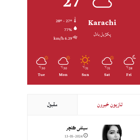
27
Karachi
28º - 27º
77%
پکڙيل بادل
6.29 km/h
30
30
31
31
28
℃
℃
℃
℃
℃
Tue
Mon
Sun
Sat
Fri
تازيون خبرون
مقبول
سيلفي ڪلچر
13-05-2024