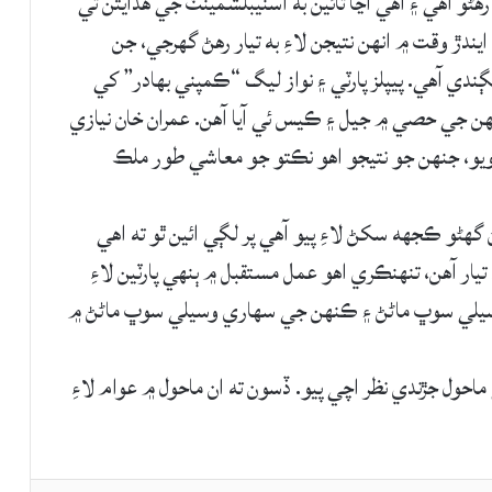
ڻو آهي ۽ اهي اڃا تائين به اسٽيبلشمينٽ جي هدايتن تي
دڙ وقت ۾ انهن نتيجن لاءِ به تيار رهڻ گهرجي، جن
ڳندي آهي. پيپلز پارٽي ۽ نواز ليگ “ڪمپني بهادر” کي
 انهن جي حصي ۾ جيل ۽ ڪيس ئي آيا آهن. عمران خان نيازي
يو، جنهن جو نتيجو اهو نڪتو جو معاشي طور ملڪ
هڻو ڪجهه سکڻ لاءِ پيو آهي پر لڳي ائين ٿو ته اهي
يار آهن، تنهنڪري اهو عمل مستقبل ۾ ٻنهي پارٽين لاءِ
سيلي سوڀ ماڻڻ ۽ ڪنهن جي سهاري وسيلي سوڀ ماڻڻ ۾
ماحول جڙندي نظر اچي پيو. ڏسون ته ان ماحول ۾ عوام لاءِ