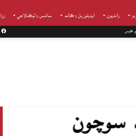
ز
رانديون
ايڊيٽوريل ۽ ڪالم
سائنس ۽ ٽيڪنالاجي
زرا
و ڪيس
k