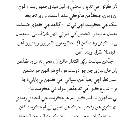
 ڪرڻو آهي ته پوءِ ماضي ۾ ٿيل ميثاق جمهوريت ۽ فوج
 ويون. جيڪڏهن هاڻُوڪي عدم اعتماد واري تحريڪ
نواز ليگ جي حڪومت اچي ٿي ته ان ڳالهه جي ڪهڙي ضمانت
تعمال نه ٿيندو. اتحادين کي ڦيرائي انهن خلاف ئي استعمال
آهي ته ڪيئن وقت کان اڳ حڪومتون ڪيرايون وينديون آهن
يصلا ڪرايا ويندا آهن.
 ۽ جڏهن سياست رڳو اقتدار ماڻڻ لاءِ هجي ته ان ۾ ڪڏهن
ان خان نيازي جن جو دوست هو، اڄ هو انهن جو دشمن
سان نظر اچي رهيا آهن، سڀاڻي اهي ڪنهن ٻي پارٽيءَ جا
و چوڻ شروع ڪيو آهي ته جڏهن عوام ئي حڪومت مان
ٿي سگهون ٿا. ايم ڪيو ايم هر حڪومت جي اتحادي رهندي
نهنڪري هن وقت به جيڪڏهن اها پي ٽي آءِ حڪومت کان
ته اها ڪراچيءَ جي حوالي سان ڪو مطالبو مڃرائڻ چاهي