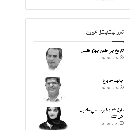
تازو ٽيڪنيڪل خبرون
تاريخ جي ڪفن جھڙو ڪيس
08-03-2024
چانهه جا باغ
08-03-2024
ناول ڪتا: غيرانساني مخلوق
جي ڪٿا
08-03-2024