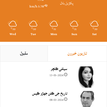
پکڙيل بادل
5.78 km/h
30
30
31
31
30
℃
℃
℃
℃
℃
Wed
Tue
Mon
Sun
Sat
تازيون خبرون
مقبول
سيلفي ڪلچر
13-05-2024
تاريخ جي ڪفن جھڙو ڪيس
08-03-2024