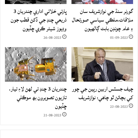
گورنر سنڌ جي نوازشريف سان
ڀارتي خلائي اداري چندريان 3
ملاقات،ملڪي سياسي صورتحال
ذريعي چنڊ جي ڏکڻ قطب جون
۽ عام چونڊن بابت ڳالهيون
وڊيوز شيئر ڪري ڇڏيون
26-08-2023
01-09-2023
چيف جسٽس اربين رپين جي چور
چندريان 3 چنڊ تي لهڻ لاءِ تيار،
کي بچائڻ ٿو چاهي: نوازشريف
تازيون تصويرون بھ موڪلي
ڇڏيون
23-08-2023
21-08-2023