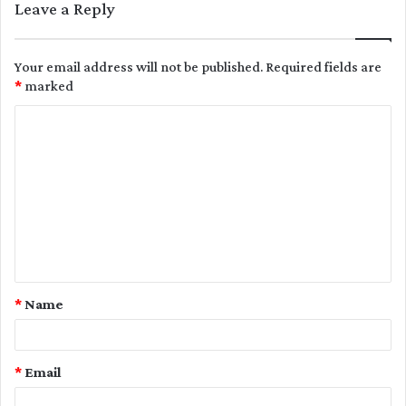
Leave a Reply
Your email address will not be published.
Required fields are
*
marked
C
o
m
m
e
n
t
*
Name
*
*
Email