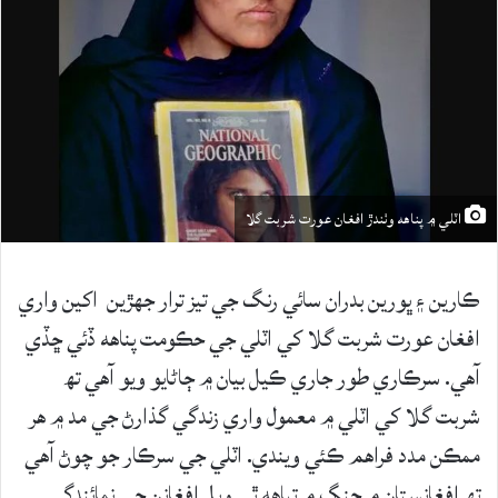
اٽلي ۾ پناهه وٺندڙ افغان عورت شربت گلا
ڪارين ۽ ڀورين بدران سائي رنگ جي تيز ترار جهڙين اکين واري
افغان عورت شربت گلا کي اٽلي جي حڪومت پناهه ڏئي ڇڏي
آهي. سرڪاري طور جاري ڪيل بيان ۾ ڄاڻايو ويو آهي تھ
شربت گلا کي اٽلي ۾ معمول واري زندگي گذارڻ جي مد ۾ هر
ممڪن مدد فراهم ڪئي ويندي. اٽلي جي سرڪار جو چوڻ آهي
تھ افغانستان ۾ جنگ ۾ تباهه ٿي ويل افغانن جي نمائندگي