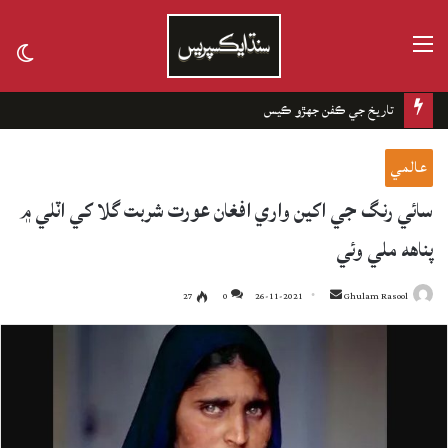
مينيو
tch
kin
تاريخ جي ڪفن جھڙو ڪيس
عالمي
سائي رنگ جي اکين واري افغان عورت شربت گلا کي اٽلي ۾
پناهه ملي وئي
27
0
26-11-2021
Send
Ghulam Rasool
an
email