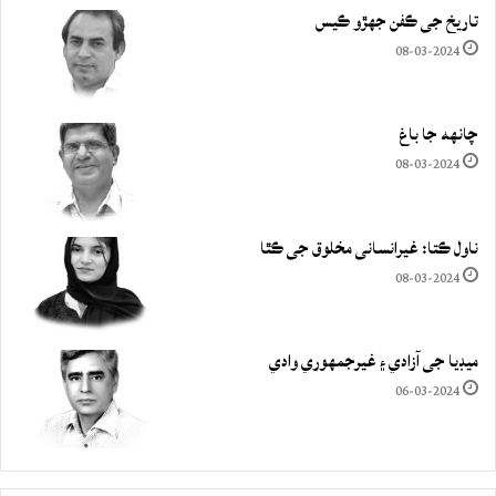
تاريخ جي ڪفن جھڙو ڪيس
08-03-2024
چانهه جا باغ
08-03-2024
ناول ڪتا: غيرانساني مخلوق جي ڪٿا
08-03-2024
ميڊيا جي آزادي ۽ غيرجمھوري وادي
06-03-2024