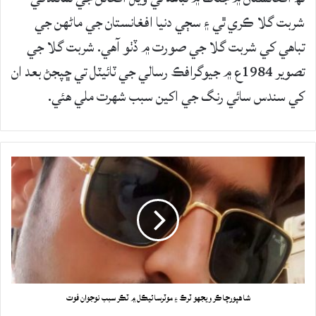
شربت گلا ڪري ٿي ۽ سڄي دنيا افغانستان جي ماڻهن جي
تباهي کي شربت گلا جي صورت ۾ ڏٺو آهي. شربت گلا جي
تصوير 1984ع ۾ جيوگرافڪ رسالي جي ٽائيٽل تي ڇپجڻ بعد ان
کي سندس سائي رنگ جي اکين سبب شهرت ملي هئي.
شاهپورچاڪر ويجهو ٽرڪ ۽ موٽرسائيڪل ۾ ٽڪر سبب نوجوان فوت