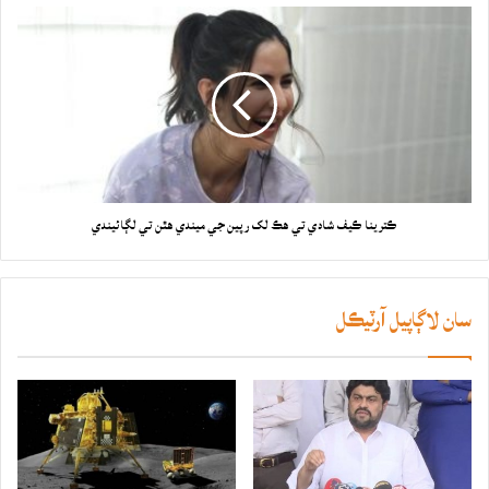
ڪترينا ڪيف شادي تي هڪ لک رپين جي ميندي هٿن تي لڳائيندي
سان لاڳاپيل آرٽيڪل