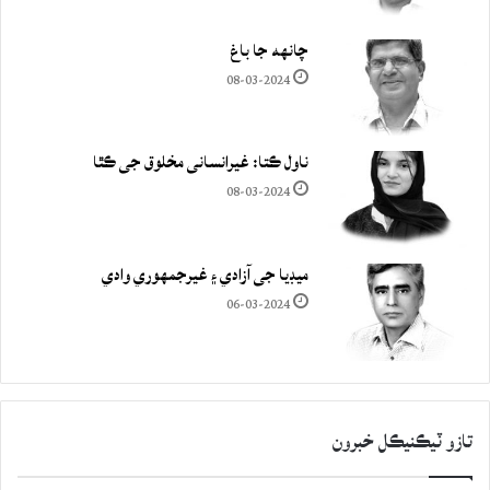
چانهه جا باغ
08-03-2024
ناول ڪتا: غيرانساني مخلوق جي ڪٿا
08-03-2024
ميڊيا جي آزادي ۽ غيرجمھوري وادي
06-03-2024
تازو ٽيڪنيڪل خبرون