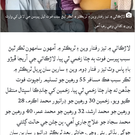
لاڙڪاڻي ۾ تيز رفتار وين ۽ ٽريڪٽر ۾ ٽڪر ٿيڻ سبب فوت ٿيل پيرسن جي لاش کي وارث
وين ۾ کڻائي وڃي رهيا آهن
لاڙڪاڻي ۾ تيز رفتار وين ۽ ٽريڪٽر ۾ آمهون سامهون ٽڪر ٿيڻ
سبب پيرسن فوت ٻه ڄڻا زخمي ٿي پيا. لاڙڪاڻي جي آريجا ڦيڙو
باءِ پاس وٽ تيز ر فتار ڊوم وين ۽ سارين سان ڀريل ٽريڪٽر ۾
ٽڪر سبب هڪ مسافر 55 ورهين جو تسليم راجپوت فوت
جڏهن ته چار ڄڻا زخمي ٿي پيا. زخمين کي چانڊڪا اسپتال منتقل
ڪيو ويو. زخمين 30 ورهين جو ڊرائيور محمد اڪرم، 28
ورهين جو محمد ارشد، 32 ورهين جو محمد عمر، 40 ورهين جو
محمد سجاد جو علاج جاري آهي، ٻن ڄڻن جي حالت ڳڻتي
جوڳي ٻڌائي پئي وڃي. حادثي بعد ٽريڪٽر ڊرائيور سارين سان