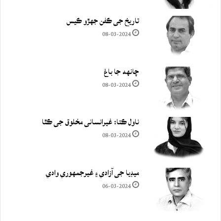
تاريخ جي ڪفن جھڙو ڪيس
08-03-2024
چانهه جا باغ
08-03-2024
ناول ڪتا: غيرانساني مخلوق جي ڪٿا
08-03-2024
ميڊيا جي آزادي ۽ غيرجمھوري وادي
06-03-2024