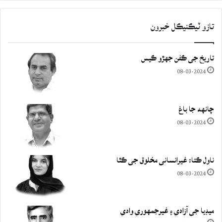
تازو ٽيڪنيڪل خبرون
تاريخ جي ڪفن جھڙو ڪيس
08-03-2024
چانهه جا باغ
08-03-2024
ناول ڪتا: غيرانساني مخلوق جي ڪٿا
08-03-2024
ميڊيا جي آزادي ۽ غيرجمھوري وادي