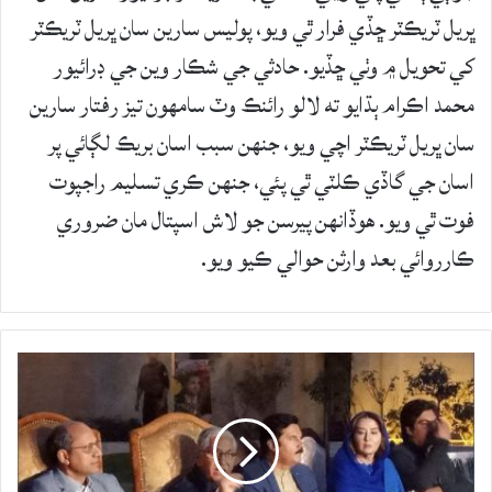
ڀريل ٽريڪٽر ڇڏي فرار ٿي ويو، پوليس سارين سان ڀريل ٽريڪٽر
کي تحويل ۾ وٺي ڇڏيو. حادثي جي شڪار وين جي ڊرائيور
محمد اڪرام ٻڌايو ته لالو رائنڪ وٽ سامهون تيز رفتار سارين
سان ڀريل ٽريڪٽر اچي ويو، جنهن سبب اسان بريڪ لڳائي پر
اسان جي گاڏي ڪلٽي ٿي پئي، جنهن ڪري تسليم راجپوت
فوت ٿي ويو. هوڏانهن پيرسن جو لاش اسپتال مان ضروري
ڪارروائي بعد وارثن حوالي ڪيو ويو.