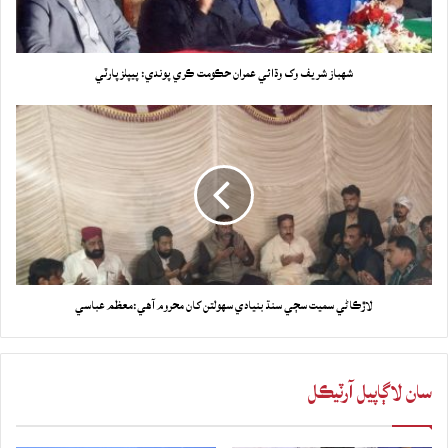
شهباز شريف وک وڌائي عمران حڪومت ڪري پوندي: پيپلزپارٽي
لاڙڪاڻي سميت سڄي سنڌ بنيادي سهولتن کان محروم آهي:معظم عباسي
سان لاڳاپيل آرٽيڪل