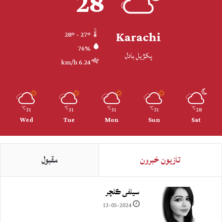
28
Karachi
28º - 27º
76%
پکڙيل بادل
6.24 km/h
31
31
31
31
28
℃
℃
℃
℃
℃
Wed
Tue
Mon
Sun
Sat
تازيون خبرون
مقبول
سيلفي ڪلچر
13-05-2024