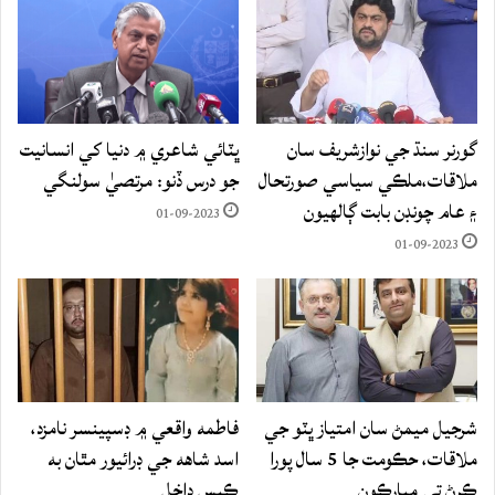
گورنر سنڌ جي نوازشريف سان
ڀٽائي شاعري ۾ دنيا کي انسانيت
ملاقات،ملڪي سياسي صورتحال
جو درس ڏنو: مرتصيٰ سولنگي
۽ عام چونڊن بابت ڳالهيون
01-09-2023
01-09-2023
شرجيل ميمڻ سان امتياز ڀٽو جي
فاطمه واقعي ۾ ڊسپينسر نامزد،
ملاقات، حڪومت جا 5 سال پورا
اسد شاهه جي ڊرائيور مٿان به
ڪرڻ تي مبارڪون
ڪيس داخل