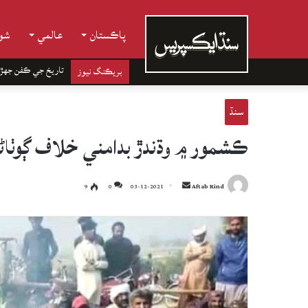
پاڪستان
عالمي
شوب
تاريخ جي ڪفن جھڙ
بريڪنگ نيوز
سنڌ
ڪشمور ۾ وڌندڙ بدامني خلاف ڳوٺا
Send
9
0
03-12-2021
Aftab Rind
an
email