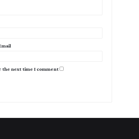
n
t
*
Email
r the next time I comment.