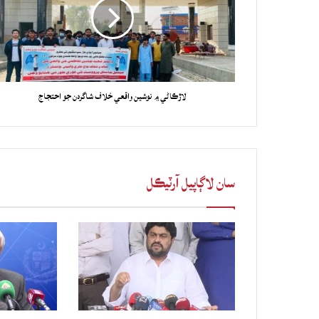
لاڙڪاڻي ۾ نوشين واقعي خلاف شاگردن جو احتجاج
سان لاڳاپيل آرٽيڪل