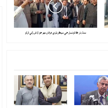
سنڌ بار ڪائونسل جي سيڪريٽري عرفان مهر جو لاش رکي ڌرڻو