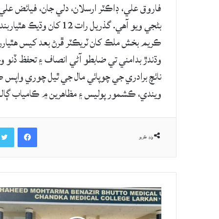
فاروق علي، ڊاڪٽر ارسلان، دلي جان، فیائض علي 
بڻجي ويو آهي. گذريل رات 
ڪريم بخش ملڪ کان ٽريڪٽر ڦرڻ بعد کيس هٿيارن 
وڌندڙ بدامني تي ضابطو آڻي انصاف ۽ تحفظ ڏنو 
نائچ برادري جي چوپائي مال جي ٿيل چوري واپس 
ويندي، ڪشمور پوليس ۽ مظاهرين ۾ ڪامياب ڳالهي
Facebook
ونڊ ڪريو