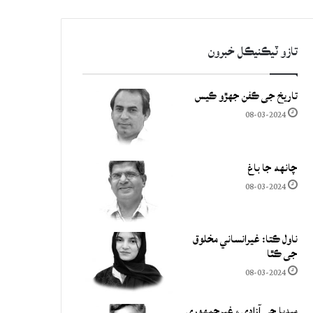
تازو ٽيڪنيڪل خبرون
تاريخ جي ڪفن جھڙو ڪيس
08-03-2024
چانهه جا باغ
08-03-2024
ناول ڪتا: غيرانساني مخلوق
جي ڪٿا
08-03-2024
ميڊيا جي آزادي ۽ غيرجمھوري