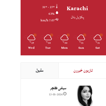
Karachi
31º - 27º
63%
پکڙيل بادل
7.07 km/h
29
30
30
31
31
℃
℃
℃
℃
℃
Wed
Tue
Mon
Sun
Sat
تازيون خبرون
مقبول
سيلفي ڪلچر
13-05-2024