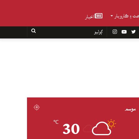
عت ۽ ڪاروبار
اخبار
Faceboo
Twitter
YouTube
Instagram
ڳوليو
موسم
30
℃