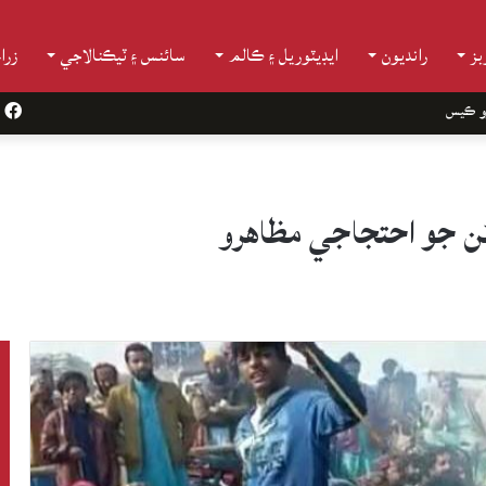
ز
رانديون
ايڊيٽوريل ۽ ڪالم
سائنس ۽ ٽيڪنالاجي
زرا
و ڪيس
k
ڻن جو احتجاجي مظاهرو