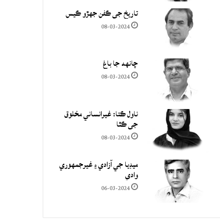
تاريخ جي ڪفن جھڙو ڪيس
08-03-2024
چانهه جا باغ
08-03-2024
ناول ڪتا: غيرانساني مخلوق
جي ڪٿا
08-03-2024
ميڊيا جي آزادي ۽ غيرجمھوري
وادي
06-03-2024