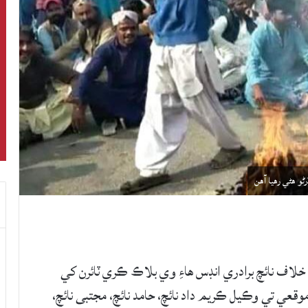
و هڻي رهيا آهن
لاف نائچ برادري انڊس هاءِ وي بلاڪ ڪري ٽائرن کي
وقعي تي وڪيل ڪريم داد نائچ، حامد نائچ، مجتبى نائچ،