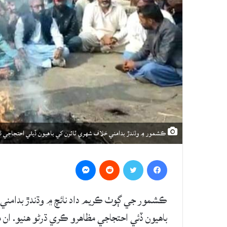
ڪشمور ۾ وڌندڙ بدامني خلاف شهري ٽائرن کي باهيون ڏيئي احتجاجي ڌرڻ
Messenger
Reddit
Twitter
Facebook
ڪشمور جي ڳوٺ ڪريم داد نائچ ۾ وڌندڙ بدامني خ
باهيون ڏئي احتجاجي مظاهرو ڪري ڌرڻو هنيو. ان م