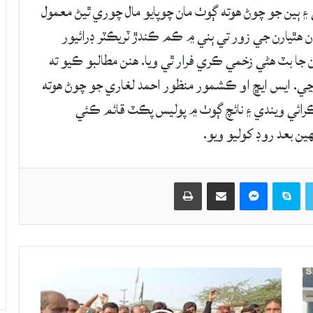
۽ ٻين جو چوڻ هوته ڳوٺ مان چوپايو مال چوري ٿيڻ معمول
12 کان وڌيڪ هٿياربندن هٿيارن جي زور تي ٻني ۾ ڪم ڪندڙ ٽريڪٽر ڊرائيور
جا بٽ هڻي زخمي ڪري فرار ٿي ويا. هنن مطالبو ڪيو ته
وڃي. ايس ايڇ او ڪشمور منظور احمد لغاري جو چوڻ هوته
ڪرائي ويندي ۽ نائچ ڳوٺ ۾ پوليس پڪٽ قائم ڪئي
ن بعد روڊ کوليو ويو.
Twitter
Skype
Messenger
حصيداري ڪريو اي ميل ذريعي
اپيو