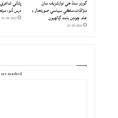
گورنر سنڌ جي نوازشريف سان
ڀٽائي شاعري 
ملاقات،ملڪي سياسي صورتحال ۽
درس ڏنو: مرت
عام چونڊن بابت ڳالهيون
01-09-2023
01-09-2023
s are marked
C
o
m
m
e