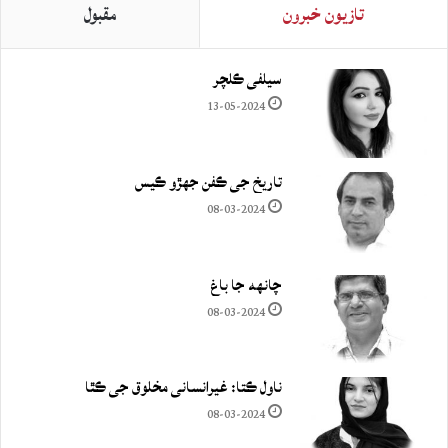
تازيون خبرون
مقبول
سيلفي ڪلچر
13-05-2024
تاريخ جي ڪفن جھڙو ڪيس
08-03-2024
چانهه جا باغ
08-03-2024
ناول ڪتا: غيرانساني مخلوق جي ڪٿا
08-03-2024