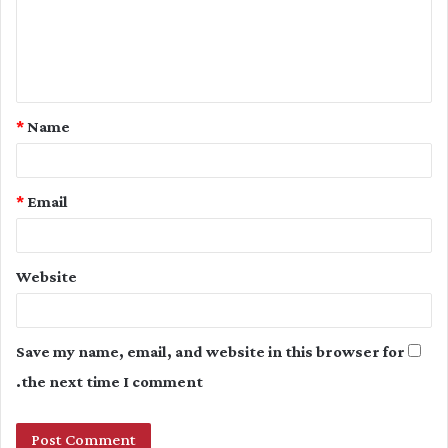
m
e
n
t
*
Name
*
*
Email
Website
Save my name, email, and website in this browser for
the next time I comment.