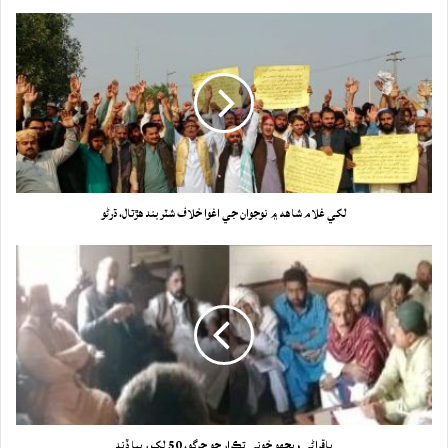
لکي غلام شاهه ۾ نوجوان جي اغوا خلاف شٽربند هڙتال، ڌرڻو
باقراڻي ويجهو خوني تڪرار جو جرڳو، 50 لک رپيا ڏنڊ