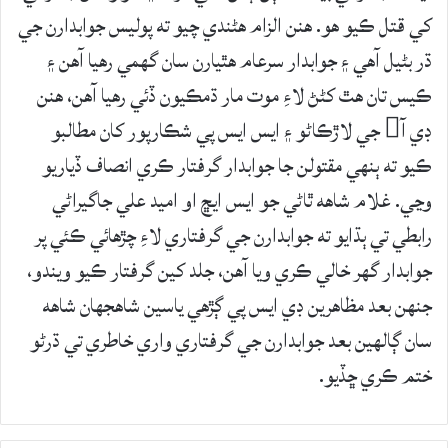
کي قتل ڪيو هو. هنن الزام هڻندي چيو ته پوليس جوابدارن جي
ڌر بڻيل آهي ۽ جوابدار سرعام هٿيارن سان گهمي رهيا آهن ۽
ڪيس تان هٿ کڻڻ لاءِ موت مار ڌمڪيون ڏئي رهيا آهن، هنن
ڊي آ جي لاڙڪاڻو ۽ ايس ايس پي شڪارپور کان مطالبو
ڪيو ته ٻنهي مقتولن جا جوابدار گرفتار ڪري انصاف ڏياريو
وڃي. غلام شاهه ٿاڻي جو ايس ايڇ او اميد علي جاگيراڻي
رابطي تي ٻڌايو ته جوابدارن جي گرفتاري لاءِ چڙهائي ڪئي پر
جوابدار گهر خالي ڪري ويا آهن، جلد کين گرفتار ڪيو ويندو،
جنهن بعد مظاهرين ڊي ايس پي ڳڙهي ياسين شاهجهان شاهه
سان ڳالهين بعد جوابدارن جي گرفتاري واري خاطري تي ڌرڻو
ختم ڪري ڇڏيو.