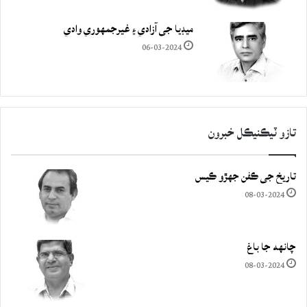
ميڊيا جي آزادي ۽ غيرجمھوري وادي
06-03-2024
تازو ٽيڪنيڪل خبرون
تاريخ جي ڪفن جھڙو ڪيس
08-03-2024
چانهه جا باغ
08-03-2024