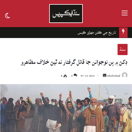
مينيو
tch
kin
تاريخ جي ڪفن جھڙو ڪيس
سنڌ
ڊکڻ ۾ ٻن نوجوانن جا قاتل گرفتار نه ٿيڻ خلاف مظاهرو
8
0
07-12-2021
Send
Aftab Rind
an
email