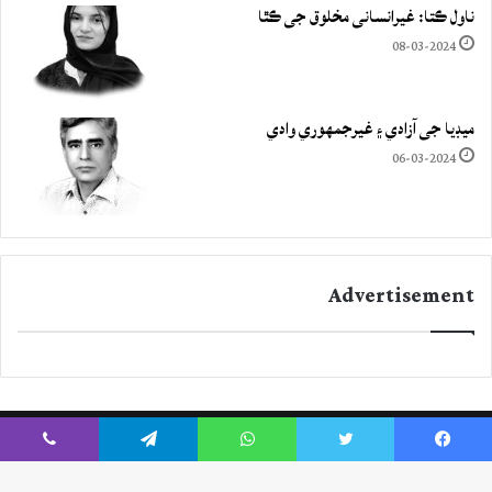
ناول ڪتا: غيرانساني مخلوق جي ڪٿا
08-03-2024
ميڊيا جي آزادي ۽ غيرجمھوري وادي
06-03-2024
Advertisement
Viber
Telegram
WhatsApp
Twitter
Facebook
Instagram
YouTube
Twitter
Facebook