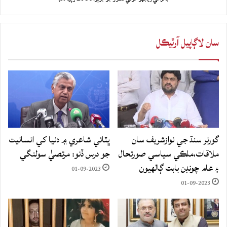
سان لاڳاپيل آرٽيڪل
گورنر سنڌ جي نوازشريف سان
ڀٽائي شاعري ۾ دنيا کي انسانيت
ملاقات،ملڪي سياسي صورتحال
جو درس ڏنو: مرتصيٰ سولنگي
۽ عام چونڊن بابت ڳالهيون
01-09-2023
01-09-2023