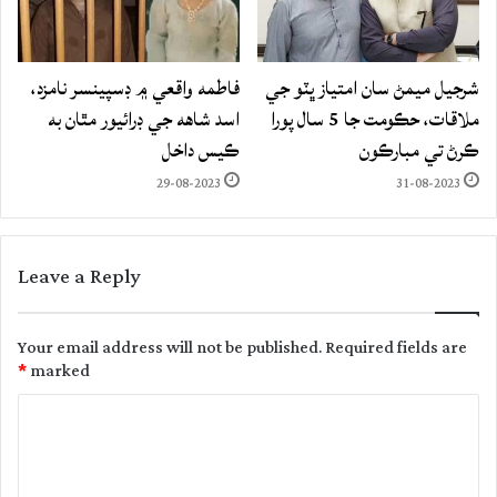
شرجيل ميمڻ سان امتياز ڀٽو جي
فاطمه واقعي ۾ ڊسپينسر نامزد،
ملاقات، حڪومت جا 5 سال پورا
اسد شاهه جي ڊرائيور مٿان به
ڪرڻ تي مبارڪون
ڪيس داخل
29-08-2023
31-08-2023
Leave a Reply
Your email address will not be published.
Required fields are
*
marked
C
o
m