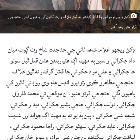
ڊکڻ ۾ بن نوجوانن جا قاتل گرفتار نه ٿيڻ خلاف وارث ٽائرن کي باهيون ڏيئي احتجاجي
ڌرڻو هڻي رهيا آهن
ڊکڻ ويجهو غلام شاهه ٿاڻي جي حد جنت شاخ وٽ ڳوٺ ميان
داد جکراڻي واسين ٻه مهينا اڳ هٿياربندن هٿان قتل ٿيل سونو
خا جکراڻي ۽ علي مراد جکراڻي جا قاتل گرفتار نه ٿيڻ خلاف
احتجاجي مظاهرو ڪري رتوديرو انڊس هاءِ وي روڊ تي ٽائرن کي
باهيون ڏئي احتجاجي ڌرڻو هنيو. ان موقعي تي محمد فاروق
جکراڻي، دولت جکراڻي، حاجي بشير جکراڻي، ديدار جکراڻي،
شاهه علي جکراڻي ۽ ٻين ٻڌايو ته ٻه مهينا اڳ جوابدارن عنايت
جکراڻي، عابد جکراڻي، سهڻو جکراڻي، راجا محمود جکراڻي ۽
لياقت جکراڻي بيگناهه ٻن ڄڻن علي مراد، ۽ سونو خان جکراڻي