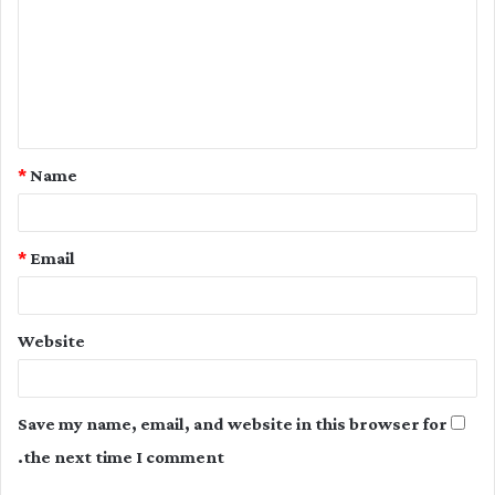
m
m
e
n
t
*
Name
*
*
Email
Website
Save my name, email, and website in this browser for
the next time I comment.