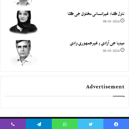
ناول ڪتا: غيرانساني مخلوق جي ڪٿا
08-03-2024
ميڊيا جي آزادي ۽ غيرجمھوري وادي
06-03-2024
Advertisement