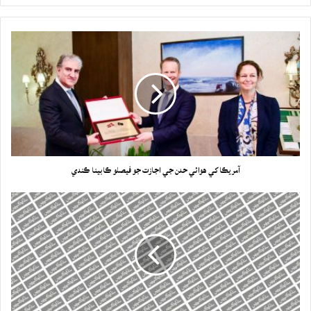
آمريڪا کي هوائي حدن جي اجازت جو فيصلو ڪابينا ڪندي