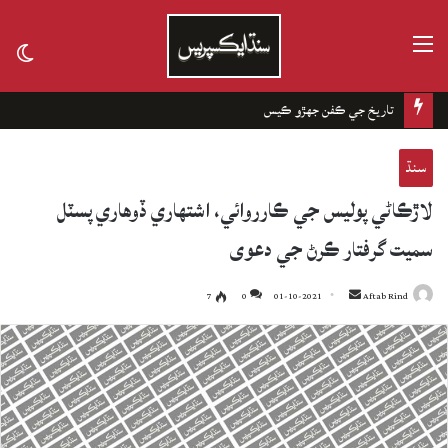
مينيو
tch
kin
تاريخ جي ڪفن جھڙو ڪيس
سنڌ
لاڙڪاڻي پوليس جي ڪارروائي، اشتهاري ڏوهاري پسٽل
سميت گرفتار ڪرڻ جي دعوى
7
0
01-10-2021
Send
Aftab Rind
an
email