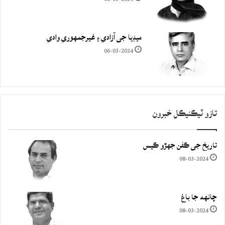
ميڊيا جي آزادي ۽ غيرجمھوري وادي
06-03-2024
تازو ٽيڪنيڪل خبرون
تاريخ جي ڪفن جھڙو ڪيس
08-03-2024
چانهه جا باغ
08-03-2024