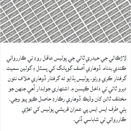
لاڙڪاڻي جي حيدري ٿاڻي جي پوليس عاقل روڊ تي ڪارروائي
ڪندي بدنام ڏوھاري آصف گوپانگ کي پسٽل ۽ گولين سميت
گرفتار ڪري ورتو. پوليس ٻڌايو ته گرفتار ڏوھاري خلاف نئون
ديرو ٿاڻي تي داخل ڪيسن ۾ اشتھاري جوابدار آھي جنھن جو
مختلف ٿاڻن کان وڌيڪ ڏوھاري رڪارڊ حاصل ڪيو پيو وڃي.
ٻئي طرف ايس ايس پي عمران قريشي پوليس کي اهڙي
ڪارروائي تي شاباسي ڏني.