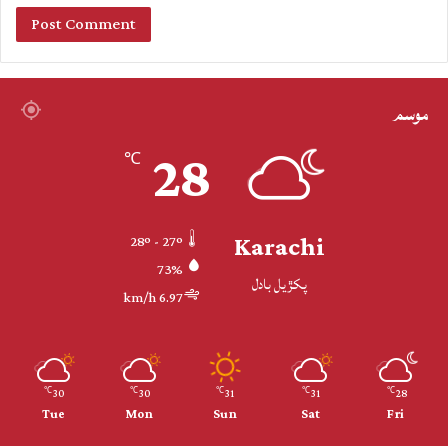
موسم
28
℃
Karachi
28º - 27º
73%
پکڙيل بادل
6.97 km/h
30
30
31
31
28
℃
℃
℃
℃
℃
Tue
Mon
Sun
Sat
Fri