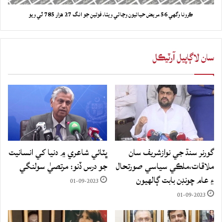
ڪرونا وگهي 56 مريض حياتيون وڃائي ويٺا، فوتين جو انگ 27 هزار 785 ٿي ويو
سان لاڳاپيل آرٽيڪل
گورنر سنڌ جي نوازشريف سان
ڀٽائي شاعري ۾ دنيا کي انسانيت
ملاقات،ملڪي سياسي صورتحال
جو درس ڏنو: مرتصيٰ سولنگي
۽ عام چونڊن بابت ڳالهيون
01-09-2023
01-09-2023