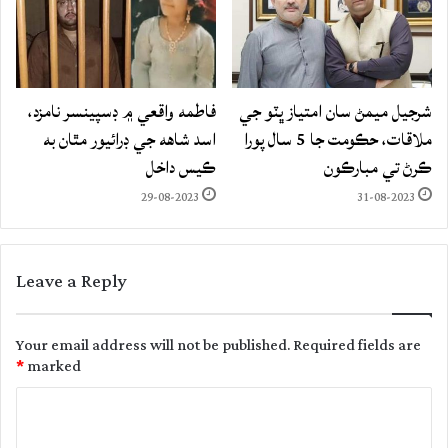
شرجيل ميمڻ سان امتياز ڀٽو جي
فاطمه واقعي ۾ ڊسپينسر نامزد،
ملاقات، حڪومت جا 5 سال پورا
اسد شاهه جي ڊرائيور مٿان به
ڪرڻ تي مبارڪون
ڪيس داخل
29-08-2023
31-08-2023
Leave a Reply
Your email address will not be published.
Required fields are
*
marked
C
o