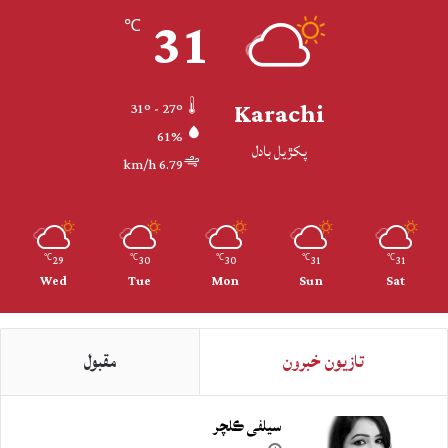
31
℃
Karachi
31º - 27º
61%
پکڙيل بادل
6.79 km/h
29
30
30
31
31
℃
℃
℃
℃
℃
Wed
Tue
Mon
Sun
Sat
تازيون خبرون
مقبول
سيلفي ڪلچر