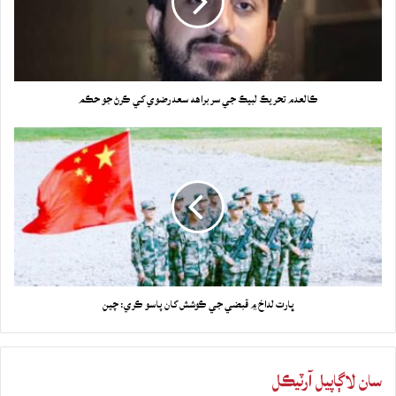
ڪالعدم تحريڪ لبيڪ جي سربراهه سعد رضوي کي ڪرڻ جو حڪم
ڀارت لداخ ۾ قبضي جي ڪوشش کان پاسو ڪري: چين
سان لاڳاپيل آرٽيڪل