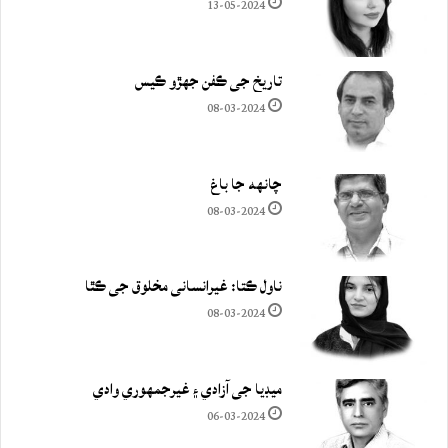
13-05-2024
تاريخ جي ڪفن جھڙو ڪيس
08-03-2024
چانهه جا باغ
08-03-2024
ناول ڪتا: غيرانساني مخلوق جي ڪٿا
08-03-2024
ميڊيا جي آزادي ۽ غيرجمھوري وادي
06-03-2024