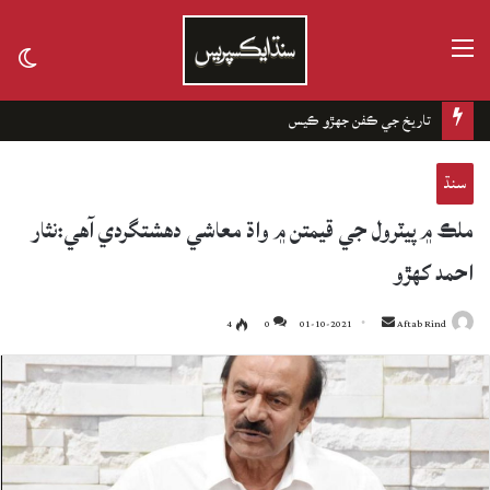
مينيو
tch
kin
تاريخ جي ڪفن جھڙو ڪيس
سنڌ
ملڪ ۾ پيٽرول جي قيمتن ۾ واڌ معاشي دهشتگردي آهي:نثار
احمد کهڙو
4
0
01-10-2021
Send
Aftab Rind
an
email