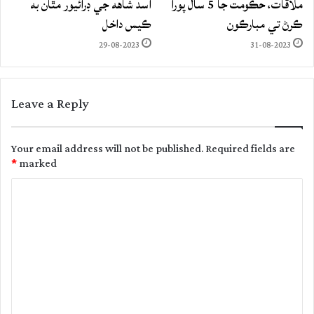
ملاقات، حڪومت جا 5 سال پورا
اسد شاهه جي ڊرائيور مٿان به
ڪرڻ تي مبارڪون
ڪيس داخل
29-08-2023
31-08-2023
Leave a Reply
Your email address will not be published.
Required fields are
*
marked
C
o
m
m
e
n