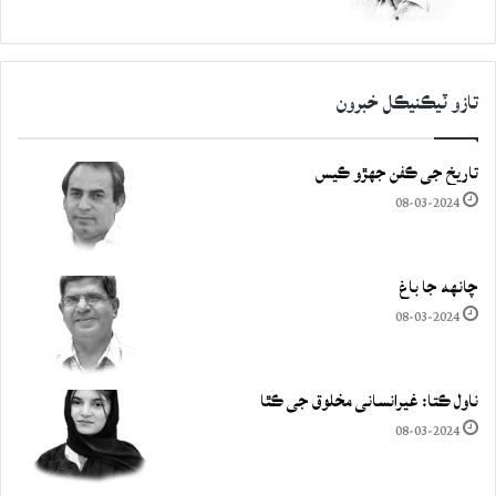
تازو ٽيڪنيڪل خبرون
تاريخ جي ڪفن جھڙو ڪيس
08-03-2024
چانهه جا باغ
08-03-2024
ناول ڪتا: غيرانساني مخلوق جي ڪٿا
08-03-2024