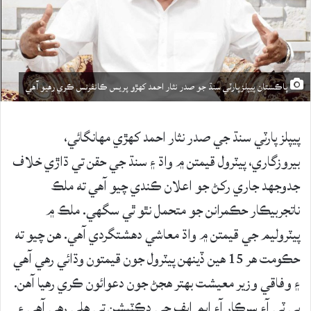
پاڪستان پيپلزپارٽي سنڌ جو صدر نثار احمد کهڙو پريس ڪانفرنس ڪري رهيو آهي
پيپلز پارٽي سنڌ جي صدر نثار احمد کهڙي مهانگائي،
بيروزگاري، پيٽرول قيمتن ۾ واڌ ۽ سنڌ جي حقن تي ڌاڙي خلاف
جدوجهد جاري رکڻ جو اعلان ڪندي چيو آهي ته ملڪ
ناتجربيڪار حڪمرانن جو متحمل نٿو ٿي سگهي. ملڪ ۾
پيٽروليم جي قيمتن ۾ واڌ معاشي دهشتگردي آهي. هن چيو ته
حڪومت هر 15 هين ڏينهن پيٽرول جون قيمتون وڌائي رهي آهي
۽ وفاقي وزير معيشت بهتر هجڻ جون دعوائون ڪري رهيا آهن.
پي ٽي آءِ سرڪار آءِ ايم ايف جي ڊڪٽيشن تي هلي رهي آهي ۽