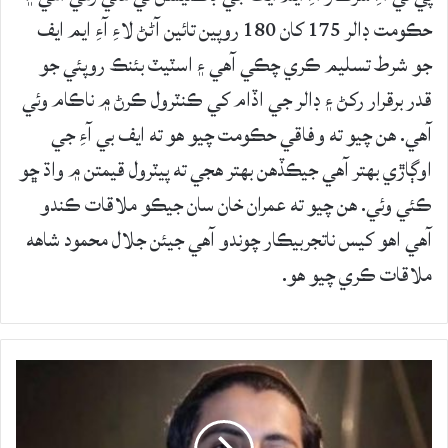
حڪومت ڊالر 175 کان 180 روپين تائين آڻڻ لاءِ آءِ ايم ايف
جو شرط تسليم ڪري چڪي آهي ۽ اسٽيٽ بئنڪ روپئي جو
قدر برقرار رکڻ ۽ ڊالر جي اڏام کي ڪنٽرول ڪرڻ ۾ ناڪام وئي
آهي. هن چيو ته وفاقي حڪومت چيو هو ته ايف بي آءِ جي
اوڳاڙي بهتر آهي جيڪڏهن بهتر هجي ته پيٽرول قيمتن ۾ واڌ ڇو
ڪئي وئي. هن چيو ته عمران خان سان جيڪو ملاقات ڪندو
آهي اهو کيس ناتجربيڪار چوندو آهي جيئن جلال محمود شاهه
ملاقات ڪري چيو هو.