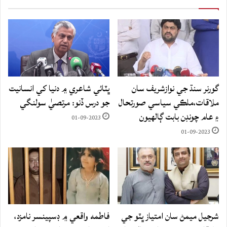
گورنر سنڌ جي نوازشريف سان
ڀٽائي شاعري ۾ دنيا کي انسانيت
ملاقات،ملڪي سياسي صورتحال
جو درس ڏنو: مرتصيٰ سولنگي
۽ عام چونڊن بابت ڳالهيون
01-09-2023
01-09-2023
شرجيل ميمڻ سان امتياز ڀٽو جي
فاطمه واقعي ۾ ڊسپينسر نامزد،