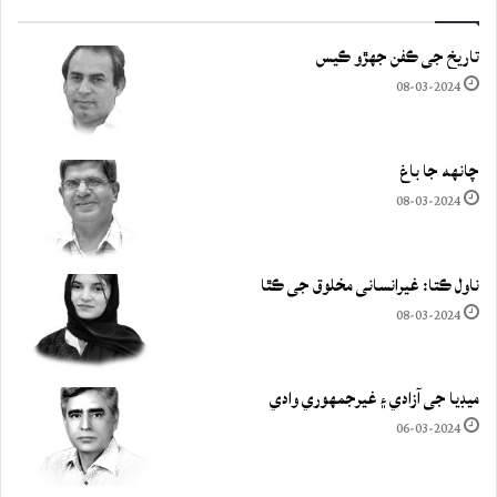
تاريخ جي ڪفن جھڙو ڪيس
08-03-2024
چانهه جا باغ
08-03-2024
ناول ڪتا: غيرانساني مخلوق جي ڪٿا
08-03-2024
ميڊيا جي آزادي ۽ غيرجمھوري وادي
06-03-2024