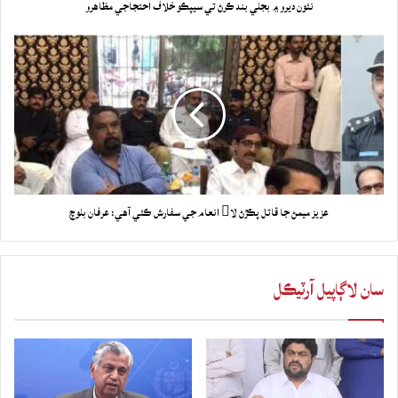
نئون ديرو ۾ بجلي بند ڪرڻ تي سيپڪو خلاف احتجاجي مظاهرو
عزيز ميمڻ جا قاتل پڪڙڻ لا انعام جي سفارش ڪئي آهي: عرفان بلوچ
سان لاڳاپيل آرٽيڪل