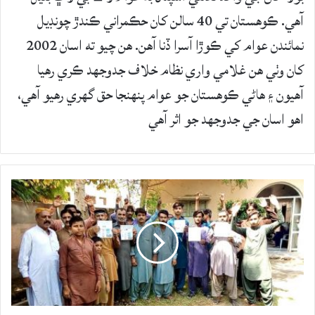
آهي. ڪوهستان تي 40 سالن کان حڪمراني ڪندڙ چونڊيل
نمائندن عوام کي ڪوڙا آسرا ڏنا آهن. هن چيو ته اسان 2002
کان وٺي هن غلامي واري نظام خلاف جدوجهد ڪري رهيا
آھيون ۽ هاڻي ڪوهستان جو عوام پنهنجا حق گهري رهيو آهي،
اهو اسان جي جدوجهد جو اثر آهي