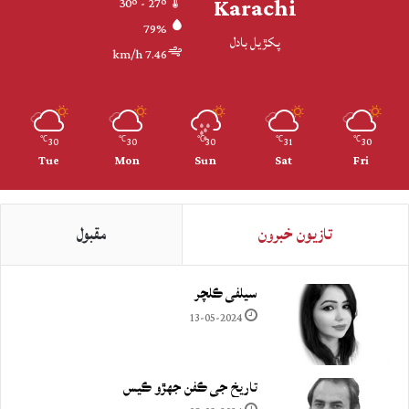
Karachi
30º - 27º
79%
پکڙيل بادل
7.46 km/h
30
30
30
31
30
℃
℃
℃
℃
℃
Tue
Mon
Sun
Sat
Fri
تازيون خبرون
مقبول
سيلفي ڪلچر
13-05-2024
تاريخ جي ڪفن جھڙو ڪيس