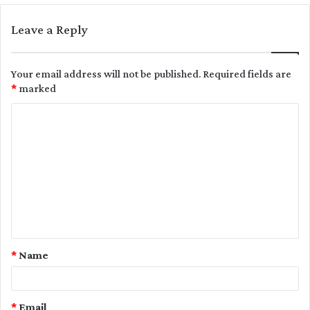
Leave a Reply
Your email address will not be published.
Required fields are
*
marked
C
o
m
m
e
n
t
*
Name
*
*
Email