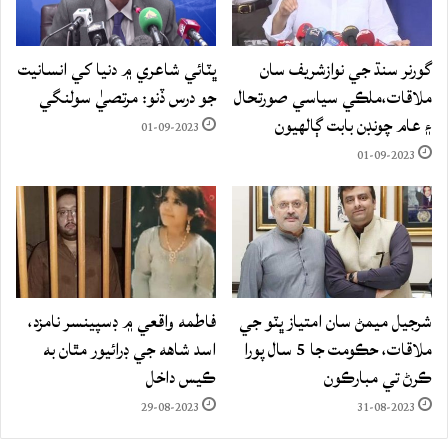
گورنر سنڌ جي نوازشريف سان
ڀٽائي شاعري ۾ دنيا کي انسانيت
ملاقات،ملڪي سياسي صورتحال
جو درس ڏنو: مرتصيٰ سولنگي
۽ عام چونڊن بابت ڳالهيون
01-09-2023
01-09-2023
شرجيل ميمڻ سان امتياز ڀٽو جي
فاطمه واقعي ۾ ڊسپينسر نامزد،
ملاقات، حڪومت جا 5 سال پورا
اسد شاهه جي ڊرائيور مٿان به
ڪرڻ تي مبارڪون
ڪيس داخل
29-08-2023
31-08-2023