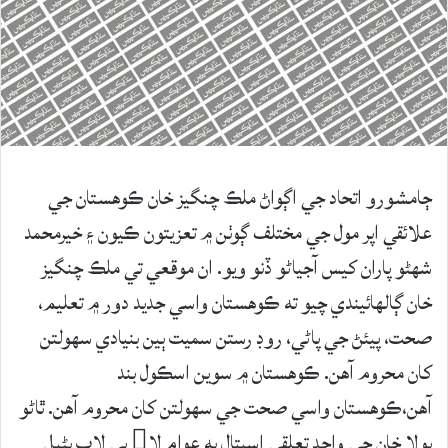
ڄامشورو اتحاد جي اڳواڻ ملڪ چنگيز خان ڪوهستان جي
علائقي اپر مول جي مختلف ڳوٺن ۾ تعزيتون ڪيون ۽ خيرمحمد
شھڻو پاران کيس آجياڻو ڏنو ويو. ان موقعي تي ملڪ چنگيز
خان ڳالهائيندي چيو ته ڪوهستان واسي جديد دور ۾ تعليم،
صحت، پيئڻ جي پاڻي، روڊ رستن سميت ٻين بنيادي سهولتن
کان محروم آهن. ڪوهستان ۾ سوين اسڪول بند
آهن،ڪوهستان واسي صحت جي سهولتن کان محروم آهن. ٿاڻو
بولا خان جي واحد تعلقي اسپتال به عوام لا بي لاڀ بڻيل