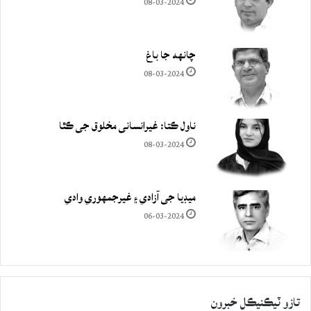
08-03-2024
چانهه جا باغ
08-03-2024
ناول ڪتا: غيرانساني مخلوق جي ڪٿا
08-03-2024
ميڊيا جي آزادي ۽ غيرجمھوري وادي
06-03-2024
تازو ٽيڪنيڪل خبرون