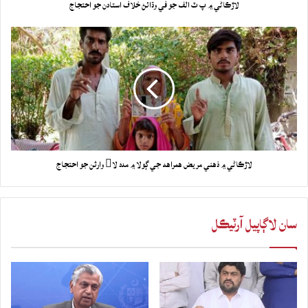
لاڙڪاڻي ۾ پ ٽ الف جو في وڌائڻ خلاف استادن جو احتجاج
لاڙڪاڻي ۾ ذهني مريض همراهه جي ڳولا ۾ مدد لا وارثن جو احتجاج
سان لاڳاپيل آرٽيڪل