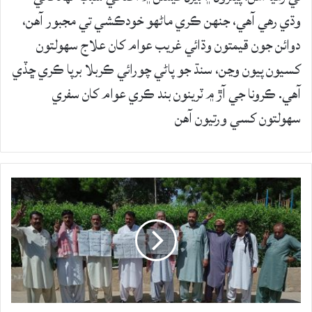
وڌي رهي آهي، جنهن ڪري ماڻهو خودڪشي تي مجبور آهن،
دوائن جون قيمتون وڌائي غريب عوام کان علاج سهولتون
کسيون پيون وڃن، سنڌ جو پاڻي چورائي ڪربلا برپا ڪري ڇڏي
آهي. ڪرونا جي آڙ ۾ ٽرينون بند ڪري عوام کان سفري
سهولتون کسي ورتيون آهن