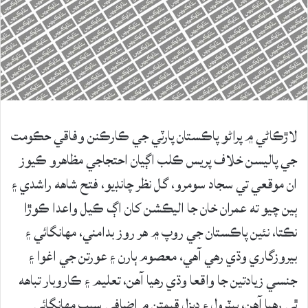
لاڙڪاڻي ۾ پراڻو پاڪستان پارٽي جي ڪارڪنن وفاقي حڪومت
جي پاليسن خلاف پريس ڪلب اڳيان احتجاجي مظاهرو ڪيوز
ان موقعي تي سجاد سومرو، گل نظر چانڊيو، فتح شاهه راشدي ۽
ٻين چيو ته عمران خان جا اليڪشن کان اڳ ڪيل واعدا ڪوڙا
نڪتا، نئين پاڪستان جي روپ ۾ هر روز بدامني، مهانگائي ۽
بيروزگاري وڌي رهي آهي، معصوم ٻارن ۽ عورتن جي اغوا ۽
جنسي زيادتين جا واقعا وڌي رهيا آهن، تعليم ۽ ڪاروبار تباهه
ٿي رهيا آهن، پيٽرول ۽ ڊيزل قيمتن ۾ اضافي سبب مهانگائي