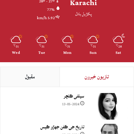
Karachi
28º - 27º
77%
پکڙيل بادل
5.92 km/h
31
31
31
31
28
℃
℃
℃
℃
℃
Wed
Tue
Mon
Sun
Sat
تازيون خبرون
مقبول
سيلفي ڪلچر
13-05-2024
تاريخ جي ڪفن جھڙو ڪيس