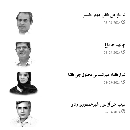
تاريخ جي ڪفن جھڙو ڪيس
08-03-2024
چانهه جا باغ
08-03-2024
ناول ڪتا: غيرانساني مخلوق جي ڪٿا
08-03-2024
ميڊيا جي آزادي ۽ غيرجمھوري وادي
06-03-2024