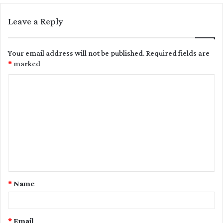
Leave a Reply
Your email address will not be published.
Required fields are
*
marked
C
o
m
m
e
n
t
*
Name
*
*
Email