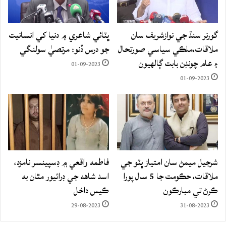
گورنر سنڌ جي نوازشريف سان
ڀٽائي شاعري ۾ دنيا کي انسانيت
ملاقات،ملڪي سياسي صورتحال
جو درس ڏنو: مرتصيٰ سولنگي
۽ عام چونڊن بابت ڳالهيون
01-09-2023
01-09-2023
شرجيل ميمڻ سان امتياز ڀٽو جي
فاطمه واقعي ۾ ڊسپينسر نامزد،
ملاقات، حڪومت جا 5 سال پورا
اسد شاهه جي ڊرائيور مٿان به
ڪرڻ تي مبارڪون
ڪيس داخل
29-08-2023
31-08-2023