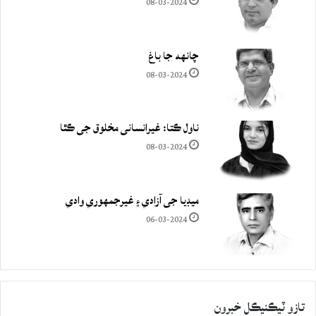
08-03-2024
چانهه جا باغ
08-03-2024
ناول ڪتا: غيرانساني مخلوق جي ڪٿا
08-03-2024
ميڊيا جي آزادي ۽ غيرجمھوري وادي
06-03-2024
تازو ٽيڪنيڪل خبرون