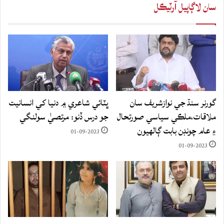
سان لاڳاپيل آرٽيڪل
گورنر سنڌ جي نوازشريف سان
ڀٽائي شاعري ۾ دنيا کي انسانيت
ملاقات،ملڪي سياسي صورتحال
جو درس ڏنو: مرتصيٰ سولنگي
۽ عام چونڊن بابت ڳالهيون
01-09-2023
01-09-2023