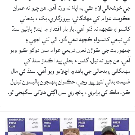
جي خوشحالي لاءِ ڪي به اپاءَ نه ورتا آهن. هن چيو ته عمران
حڪومت عوام کي مھانگائي، بيروزگاري، بک ۽ بدحالي
کانسواءِ ڪجھه نہ ڏنو آهي. بار بار اقتدار ۾ ايندڙ پارٽين سنڌ
کي تباھي کانسواءِ ڪجھه ناھي ڏنو. اٽي لٽي اجھي ۽
جمھوريت جي ڪوڙن نعرن ذريعي عوام سان دوکو ڪيو ويو
آھي. هن چيو ته تيل، گئس ۽ بجلي پيدا ڪندڙ سنڌ کي
مھانگائي ۽ بدحالي جي باهه ۾ اڇلايو ويو آھي. سنڌ کي مال
غنيمت بنائي لٽيو پيو وڃي. حڪمران پنھنجون پاليسون تبديل
ڪن. ملڪ کي برابري ۽ ڀائچاري سان اڳتي ھلائي سگھجي ٿو.