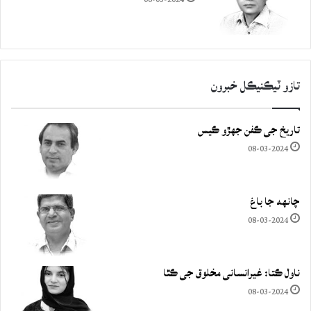
تازو ٽيڪنيڪل خبرون
تاريخ جي ڪفن جھڙو ڪيس
08-03-2024
چانهه جا باغ
08-03-2024
ناول ڪتا: غيرانساني مخلوق جي ڪٿا
08-03-2024