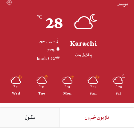
موسم
28
℃
Karachi
28º - 27º
77%
پکڙيل بادل
5.92 km/h
31
31
31
31
28
℃
℃
℃
℃
℃
Wed
Tue
Mon
Sun
Sat
تازيون خبرون
مقبول