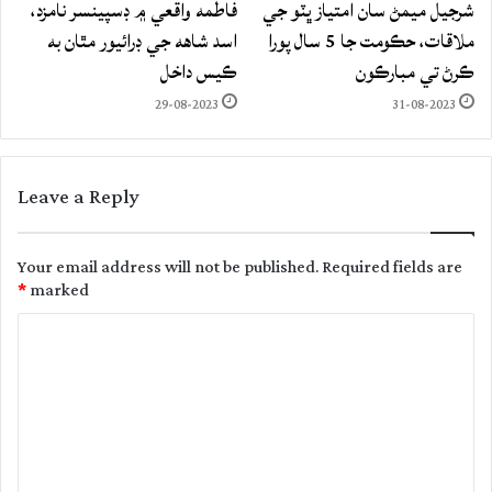
شرجيل ميمڻ سان امتياز ڀٽو جي
فاطمه واقعي ۾ ڊسپينسر نامزد،
ملاقات، حڪومت جا 5 سال پورا
اسد شاهه جي ڊرائيور مٿان به
ڪرڻ تي مبارڪون
ڪيس داخل
29-08-2023
31-08-2023
Leave a Reply
Your email address will not be published.
Required fields are
*
marked
C
o
m
m
e