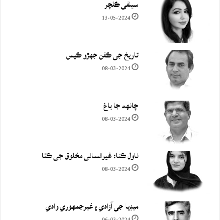
سيلفي ڪلچر
13-05-2024
تاريخ جي ڪفن جھڙو ڪيس
08-03-2024
چانهه جا باغ
08-03-2024
ناول ڪتا: غيرانساني مخلوق جي ڪٿا
08-03-2024
ميڊيا جي آزادي ۽ غيرجمھوري وادي
06-03-2024