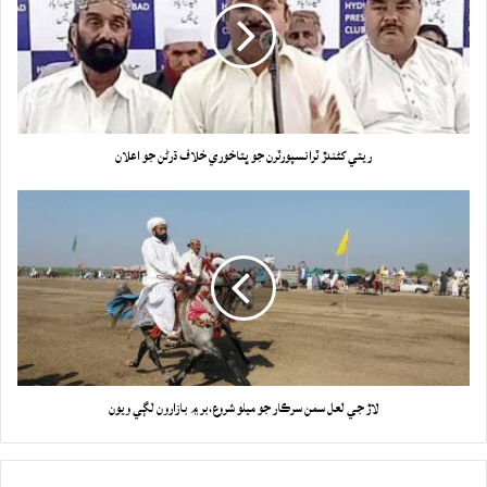
ريتي کڻندڙ ٽرانسپورٽرن جو ڀتاخوري خلاف ڌرڻن جو اعلان
لاڙ جي لعل سمن سرڪار جو ميلو شروع،بر ۾ بازارون لڳي ويون