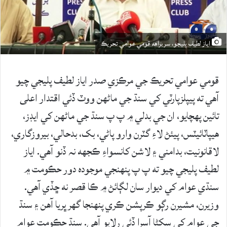
اياز لطيف پليجو، سربراهه قومي عوامي تحريڪ
قومي عوامي تحريڪ جي مرڪزي صدر اياز لطيف پليجي چيو
آھي ته پيپلزپارٽي کي سنڌ جي ماڻهن ووٽ ڏئي اقتدار اعلى
تائين پھچايو، ان جي بدلي ۾ پ پ سنڌ جي ماڻهن کي ايڊز،
ھيپاٽائيٽس، پيئڻ لاءِ گٽرن وارو پاڻي، بک، بدحالي، بيروزگاري،
لاقانونيت، بدامني ۽ لاشن کانسواءِ ڪجھه نہ ڏنو آهي. اياز
لطيف پليجي چيو ته پ پ پنهنجي موجوده دور حڪومت ۾
سنڌي عوام کي ديوار سان لڳائڻ ۾ ڪا قصر نه ڇڏي آهي.
وزيرن، مشيرن رڳو ڪرپشن ڪري پنھنجا گھر ڀريا آهن ۽ سنڌ
جي عوام کي سکڻا آسرا ڏئي رلايو آهي. سنڌ حڪومت عوام