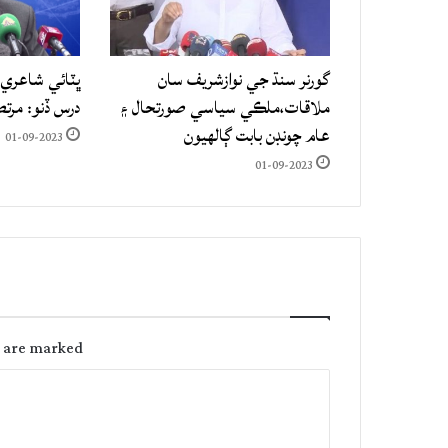
گورنر سنڌ جي نوازشريف سان
ڀٽائي شاعري 
ملاقات،ملڪي سياسي صورتحال ۽
درس ڏنو: مرت
عام چونڊن بابت ڳالهيون
01-09-2023
01-09-2023
s are marked
C
o
m