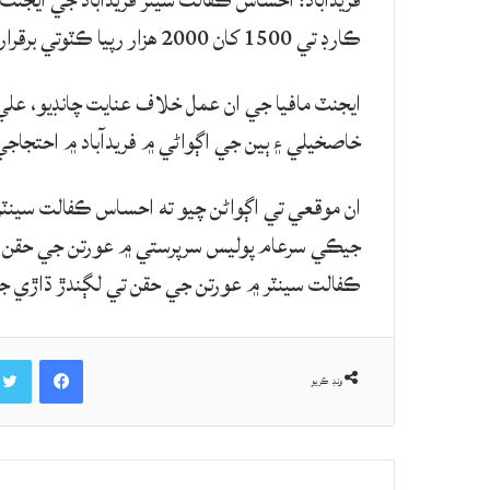
فريدآباد: احساس ڪفالت سيٽر فريدآباد جي ايجنٽ م
ڪارڊ تي 1500 کان 2000 هزار رپيا ڪٽوتي برقرار آهي.
ايجنٽ مافيا جي ان عمل خلاف عنايت چانڊيو، علي
خاصخيلي ۽ ٻين جي اڳواڻي ۾ فريدآباد ۾ احتجاجي
ان موقعي تي اڳواڻن چيو ته احساس ڪفالت سينٽر 
جيڪي سرعام پوليس سرپرستي ۾ عورتن جي حقن تي 
ڪفالت سينٽر ۾ عورتن جي حقن تي لڳندڙ ڌاڙي 
Facebook
ونڊ ڪريو