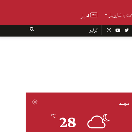
عت ۽ ڪاروبار
اخبار
Faceboo
Twitter
YouTube
Instagram
ڳوليو
موسم
28
℃