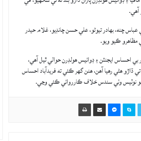
افيا ۽ ڊوائيس ھولڊرن پاران ڌاڙو بند نه ٿي سگهيو، في
 عباس چنه، بھادر تيوڻو، علي حسن چانڊيو، غلام حيدر
 مظاهرو ڪيو ويو.
بي احساس ايجنٽن ۽ ڊوائيس ھولڊرن حوالي ٿيل آهي،
ڌاڙو ھڻي رھيا آھن، هنن گهر ڪئي ته فريدآباد احساس
جو نوٽيس وٺي سندس خلاف ڪارروائي ڪئي وڃي.
Twitter
Skype
Messenger
حصيداري ڪريو اي ميل ذريعي
اپيو