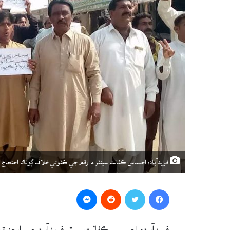
فريدآباد: احساس ڪفالت سينٽر ۾ رقم جي ڪٽوتي خلاف ڳوٺاڻا احتجاج
Messenger
Reddit
Twitter
Facebook