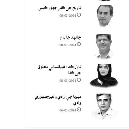
تاريخ جي ڪفن جھڙو ڪيس
08-03-2024
چانهه جا باغ
08-03-2024
ناول ڪتا: غيرانساني مخلوق
جي ڪٿا
08-03-2024
ميڊيا جي آزادي ۽ غيرجمھوري
وادي
06-03-2024