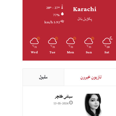
Karachi
28º - 27º
77%
پکڙيل بادل
5.92 km/h
31
31
31
31
28
℃
℃
℃
℃
℃
Wed
Tue
Mon
Sun
Sat
تازيون خبرون
مقبول
سيلفي ڪلچر
13-05-2024