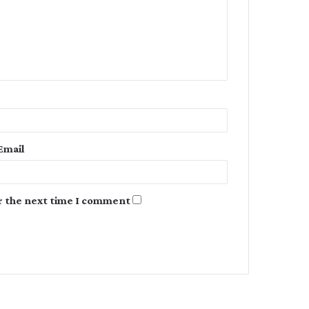
m
e
n
t
*
Email
r the next time I comment.