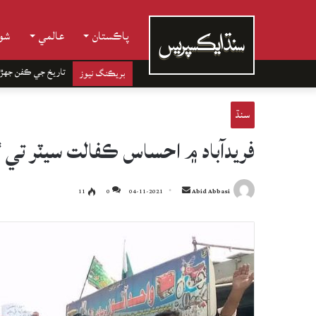
پاڪستان
عالمي
شوب
تاريخ جي ڪفن جھڙ
بريڪنگ نيوز
سنڌ
فريدآباد ۾ احساس ڪفالت سيٽر تي 
Send
11
0
04-11-2021
Abid Abbasi
an
email