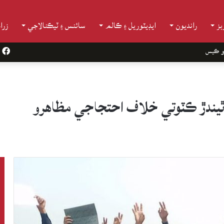
ز
رانديون
ايڊيٽوريل ۽ ڪالم
سائنس ۽ ٽيڪنالاجي
زرا
و ڪيس
k
ٿيندڙ ڪٽوتي خلاف احتجاجي مظاهرو