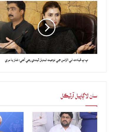
پ پ قيادت تي الزامن جي نوعيت تبديل ٿيندي رهي آهي: شازيا مري
سان لاڳاپيل آرٽيڪل