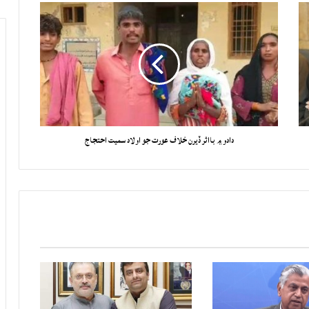
دادو ۾ بااثر ڏيرن خلاف عورت جو اولاد سميت احتجاج