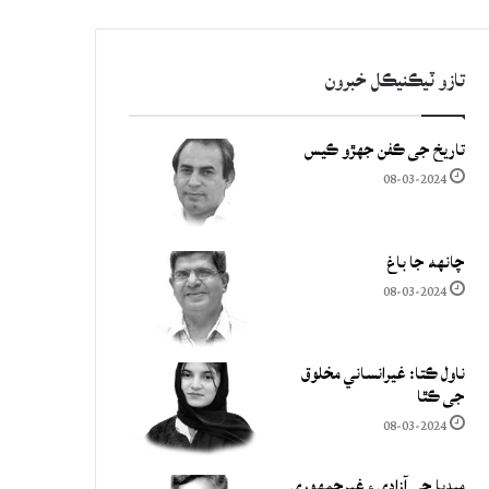
تازو ٽيڪنيڪل خبرون
تاريخ جي ڪفن جھڙو ڪيس
08-03-2024
چانهه جا باغ
08-03-2024
ناول ڪتا: غيرانساني مخلوق
جي ڪٿا
08-03-2024
ميڊيا جي آزادي ۽ غيرجمھوري