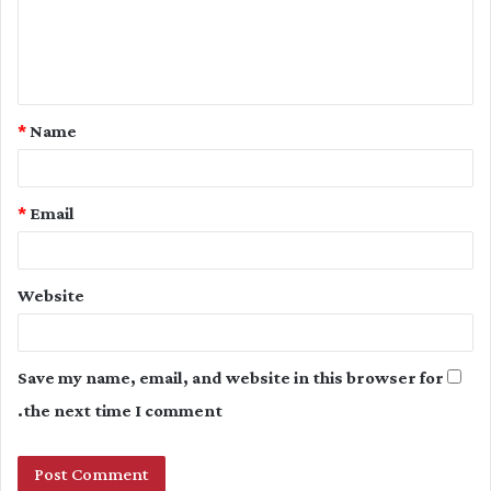
m
e
n
t
*
Name
*
*
Email
Website
Save my name, email, and website in this browser for
the next time I comment.