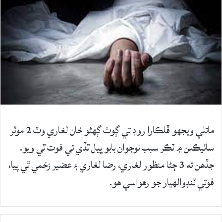
ماتلي ويجھو ڦلڪارا روڊ تي ڳوٺ ڳھڻو خان لغاري وٽ 2 موٽر
سائيڪلن ۾ ٽڪر سبب نوجوان بابو ڀيل ٿڏي تي فوت ٿي ويو.
جڏھن ته 3 ڄڻا منظور لغاري، رضا لغاري ۽ عضير زخمي ٿي پيا،
فوتي ٽنڊوالھيار جو رھواسي ھو.