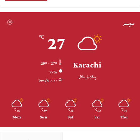
موسم
27
℃
Karachi
29º - 27º
77%
پکڙيل بادل
7.77 km/h
30
29
31
30
29
℃
℃
℃
℃
℃
Mon
Sun
Sat
Fri
Thu