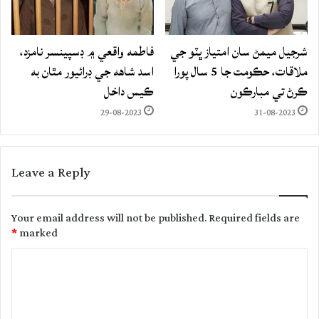
شرجيل ميمڻ سان امتياز ڀٽو جي
فاطمه واقعي ۾ ڊسپينسر نامزد،
ملاقات، حڪومت جا 5 سال پورا
اسد شاهه جي ڊرائيور مٿان به
ڪرڻ تي مبارڪون
ڪيس داخل
29-08-2023
31-08-2023
Leave a Reply
Your email address will not be published.
Required fields are
*
marked
C
o
m