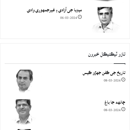
ميڊيا جي آزادي ۽ غيرجمھوري وادي
06-03-2024
تازو ٽيڪنيڪل خبرون
تاريخ جي ڪفن جھڙو ڪيس
08-03-2024
چانهه جا باغ
08-03-2024