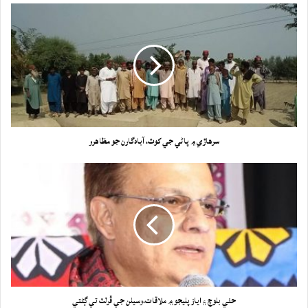
سرهاڙي ۾ پاڻي جي کوٽ، آبادگارن جو مظاهرو
حئي بلوچ ۽ اياز پليجو ۾ ملاقات،وسيلن جي ڦرلٽ تي ڳڻتي