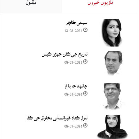
تازيون خبرون
مقبول
سيلفي ڪلچر
13-05-2024
تاريخ جي ڪفن جھڙو ڪيس
08-03-2024
چانهه جا باغ
08-03-2024
ناول ڪتا: غيرانساني مخلوق جي ڪٿا
08-03-2024