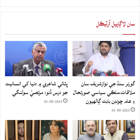
سان لاڳاپيل آرٽيڪل
گورنر سنڌ جي نوازشريف سان
ڀٽائي شاعري ۾ دنيا کي انسانيت
ملاقات،ملڪي سياسي صورتحال
جو درس ڏنو: مرتصيٰ سولنگي
۽ عام چونڊن بابت ڳالهيون
01-09-2023
01-09-2023