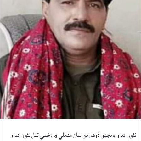
نئون ديرو ويجهو ڏوهارين سان مقابلي ۾ زخمي ٿيل نئون ديرو