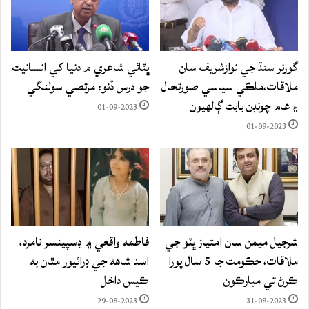
گورنر سنڌ جي نوازشريف سان
ڀٽائي شاعري ۾ دنيا کي انسانيت
ملاقات،ملڪي سياسي صورتحال
جو درس ڏنو: مرتصيٰ سولنگي
۽ عام چونڊن بابت ڳالهيون
01-09-2023
01-09-2023
شرجيل ميمڻ سان امتياز ڀٽو جي
فاطمه واقعي ۾ ڊسپينسر نامزد،
ملاقات، حڪومت جا 5 سال پورا
اسد شاهه جي ڊرائيور مٿان به
ڪرڻ تي مبارڪون
ڪيس داخل
29-08-2023
31-08-2023