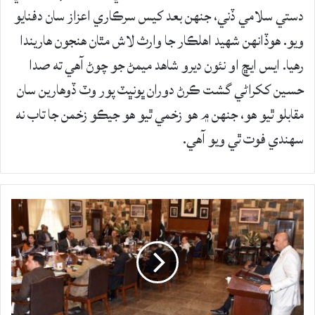
دستي سلامي ڏني، جنهن بعد کيس سرڪاري اعزاز سان دفنايو
ويو. ھوڏانھن شھيد اھلڪار جا وارث لاش مٿان ھنجون ھاريندا
رھيا. ايس ايڇ او نئون ديرو شاھد ميمڻ جو چوڻ آھي ته صدا
حسين ککراڻي گشت ڪرڻ دوران ڀونڀٽ پور وٽ ڏوھارين سان
مقابلو ٿيو ھو، جنھن ۾ ھو زخمي ٿيو ھو جيڪو زخمن جا تاب نه
سھندي فوت ٿي ويو آھي.