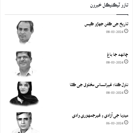
تازو ٽيڪنيڪل خبرون
تاريخ جي ڪفن جھڙو ڪيس
08-03-2024
چانهه جا باغ
08-03-2024
ناول ڪتا: غيرانساني مخلوق جي ڪٿا
08-03-2024
ميڊيا جي آزادي ۽ غيرجمھوري وادي
06-03-2024