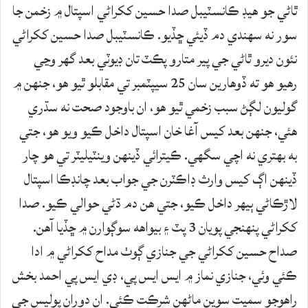
ٿاڻي جو ھيڊ ڪانسٽيبل صدا حسين ککراڻي اسپتال ۾ زخمن جا
سور نه سهندي دم ڏيئي ڇڏيو. ڪانسٽيبل صدا حسين ککراڻي
نئون ديرو ٿاڻي جي پير متارو پڪٽ تان ڊيوٽي بعد گھر وڃي
رھيو ھو ته ڏوھارين سان 25 سيپٽمبر تي مقابلو ٿيو ھو، جنھن ۾
گوليون لڳڻ سبب زخمي ٿيو ھو، ان باوجود صحت نه سڌري
ھئي، جنھن بعد کيس آغا خان اسپتال داخل ڪيو ويو ھو، جتي
به بھتري نه اچي سگهي. ڪيترائي ڏينھن وينٽيليٽر تي ھو چار
ڏينھن اڳ کيس وارث ڊاڪٽرن جي جواب بعد چانڊڪا اسپتال
لاڙڪاڻي ٻيھر داخل ڪيو، جتي ھن دم ڌڻي حوالي ڪيو. صدا
ککراڻي پنھنجي پويان 3 پٽ ۽ بيواهه سوڳوارن ۾ ڇڏيا آھن.
صداح حسين ککراڻي جي جنازي ڳوٺ مداح ککراڻي ۾ ادا
ڪئي وئي، جنازي نماز ۾ ايس ايس پي، ڊي ايس پي احمد بخش
راھوجو سميت سوين ماڻهن شرڪت ڪئي. ان دوران پوليس جي