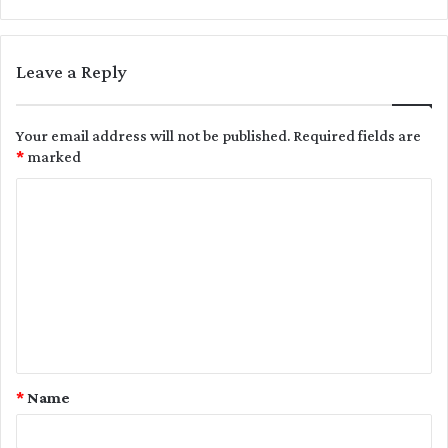
Leave a Reply
Your email address will not be published.
Required fields are
*
marked
C
o
m
m
e
n
t
*
Name
*