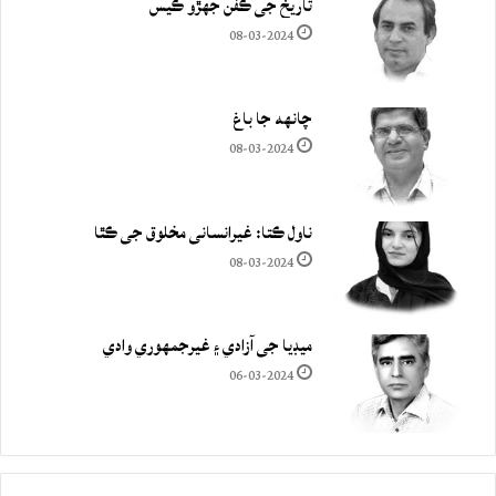
تاريخ جي ڪفن جھڙو ڪيس
08-03-2024
چانهه جا باغ
08-03-2024
ناول ڪتا: غيرانساني مخلوق جي ڪٿا
08-03-2024
ميڊيا جي آزادي ۽ غيرجمھوري وادي
06-03-2024