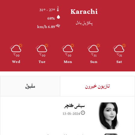
Karachi
31º - 27º
68%
پکڙيل بادل
6.89 km/h
30
30
30
31
31
℃
℃
℃
℃
℃
Wed
Tue
Mon
Sun
Sat
تازيون خبرون
مقبول
سيلفي ڪلچر
13-05-2024