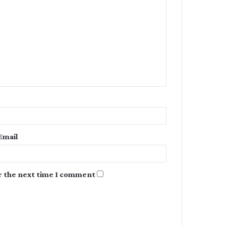
o
m
m
e
n
t
*
Email
r the next time I comment.