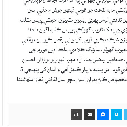
قومي گيتن تي جهومي پيا، هر طرف اجرڪ ۽ ٽوپين جي
وٽڪي ۾ به ثقافت جو قومي ڏينهن جوش ۽ جذبي سان
ين ثقافتي لباس پهري ريليون ڪڍيون، جيڪي پريس ڪلب
هاڙي جي مک تقريب گهوٽڪي پريس ڪلب اڳيان منعقد
ٻارڙن شرڪت ڪري قومي گيتن تي رقص ڪيو. ان موقعي
محبوب گهوٽو، سارنگ ڪلادي، ٻالڪ ادبي فورم جي
صحافين رمضان چنا، آزاد مهر، الهورايو بوزدار، احسان
ڪلوڙ، ظفر صديقي ۽ ٻين خطاب ڪندي چيو ته سنڌي قوم امن پسند ۽ پيار ڪندڙ آهي ۽ اسان کي پنهنجي 5
خصوص ڪرڻ بدران اسان سڄو سال ثقافتي ڏهاڙا ملهائيندا
Twitter
Skype
Messenger
حصيداري ڪريو اي ميل ذريعي
اپيو