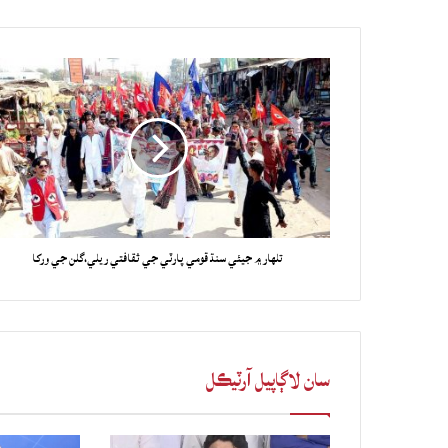
تلهار ۾ جيئي سنڌ قومي پارٽي جي ثقافتي ريلي،گلن جي ورکا
سان لاڳاپيل آرٽيڪل