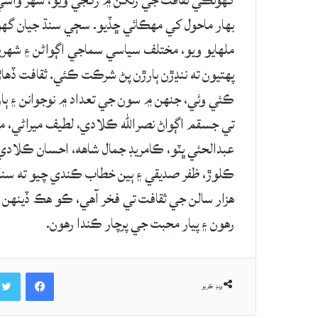
گهوٽڪي ثقافت جي رنگن ۾ رڱجي ويو، شهر واسي 
بهار ماحول کي مهڪائي ڇڏيو. سڄي سنڌ جيان گه
ملهايو ويو، مختلف سياسي سماجي اڳواڻن ۽ شهر
پهتيون ته ننڍڙن ٻارڙن پڻ شرڪت ڪئي. ثقافت ڏ
ڪئي وئي، جنهن ۾ سون جي تعداد ۾ نوجوانن ۽ 
تي جسقم اڳواڻ نصرالله ڪلادي، لطيف ميراڻي، 
عبدالحئي ڀٽو، ڪامريڊ جمال شاھه، احسان ڪلادي، 
هزار سالن جي ثقافت تي فخر آهي، ڪو هڪ ڏينهن م
رهون ۽ پيار محبت جي پرچار ڪندا رهون.
Facebook
ونڊ ڪريو