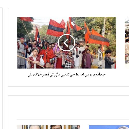
حيدرآباد ۾ عوامي تحريڪ جي ثقافتي ماڳن تي قبضن خلاف ريلي