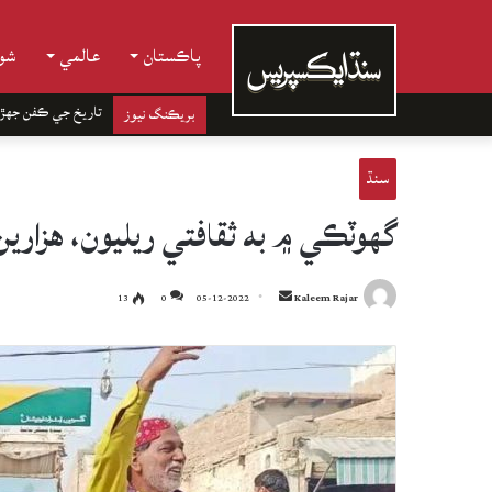
پاڪستان
عالمي
شوب
تاريخ جي ڪفن جھڙ
بريڪنگ نيوز
سنڌ
گهوٽڪي ۾ به ثقافتي ريليون، هزاري
Send
13
0
05-12-2022
Kaleem Rajar
an
email