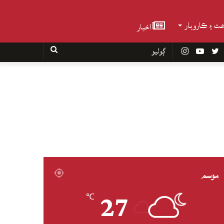
عت ۽ ڪاروبار
اخبار
Faceboo
Twitter
YouTube
Instagram
ڳوليو
موسم
27
℃