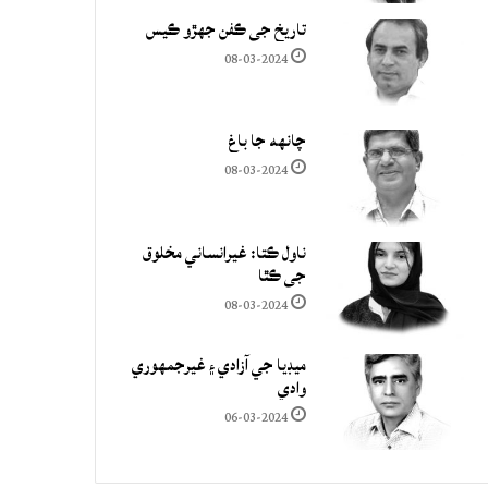
تاريخ جي ڪفن جھڙو ڪيس
08-03-2024
چانهه جا باغ
08-03-2024
ناول ڪتا: غيرانساني مخلوق
جي ڪٿا
08-03-2024
ميڊيا جي آزادي ۽ غيرجمھوري
وادي
06-03-2024