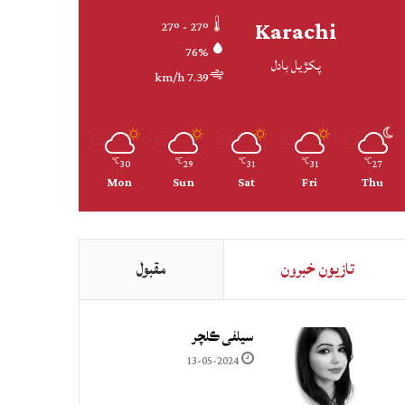
Karachi
27º - 27º
76%
پکڙيل بادل
7.39 km/h
30
29
31
31
27
℃
℃
℃
℃
℃
Mon
Sun
Sat
Fri
Thu
تازيون خبرون
مقبول
سيلفي ڪلچر
13-05-2024