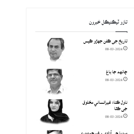
تازو ٽيڪنيڪل خبرون
تاريخ جي ڪفن جھڙو ڪيس
08-03-2024
چانهه جا باغ
08-03-2024
ناول ڪتا: غيرانساني مخلوق
جي ڪٿا
08-03-2024
ميڊيا جي آزادي ۽ غيرجمھوري