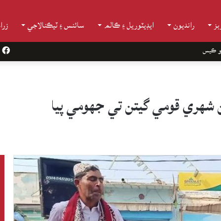
ز
رانديون
ايڊيٽوريل ۽ ڪالم
سائنس ۽ ٽيڪنالاجي
زرا
و ڪيس
k
ن شهري قومي گيتن تي جهومي پيا