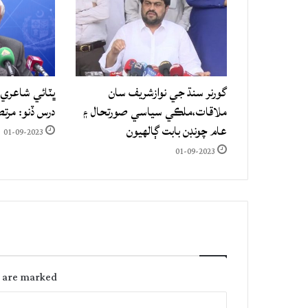
گورنر سنڌ جي نوازشريف سان
ڀٽائي شاعري 
ملاقات،ملڪي سياسي صورتحال ۽
درس ڏنو: مرت
عام چونڊن بابت ڳالهيون
01-09-2023
01-09-2023
s are marked
C