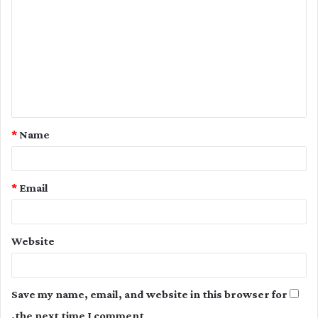
o
m
m
e
n
t
*
Name
*
*
Email
Website
Save my name, email, and website in this browser for
the next time I comment.