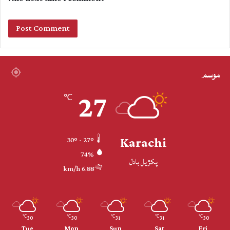
موسم
27
℃
Karachi
30º - 27º
74%
پکڙيل بادل
6.88 km/h
30
30
31
31
30
℃
℃
℃
℃
℃
Tue
Mon
Sun
Sat
Fri