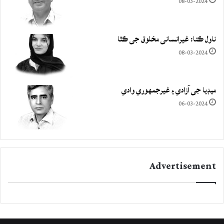
08-03-2024
ناول ڪتا: غيرانساني مخلوق جي ڪٿا
08-03-2024
ميڊيا جي آزادي ۽ غيرجمھوري وادي
06-03-2024
Advertisement