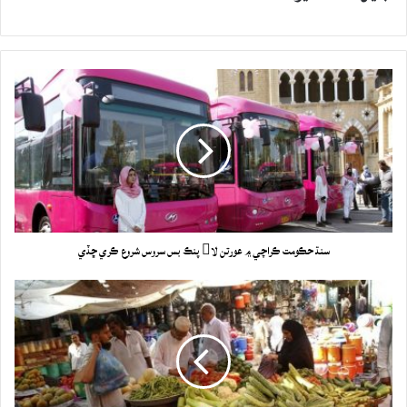
سنڌ حڪومت ڪراچي ۾ عورتن لا پنڪ بس سروس شروع ڪري ڇڏي