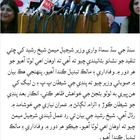
سنڌ جي سڌ سماءُ واري وزير شرجيل ميمڻ شيخ رشيد کي ڇتي
تنقيد جو نشانو بڻائيندي چيو ته آهي ته اوهان اهي لوٽا آهيو جو
هر دور ۾ وفاداري ۽ مالڪ تبديل ڪندا آهيو. پنهنجي هڪ بيان
۾ صوبائي وزير چيو ته پنڊي جي شيطان پ پ ۽ ن ليگ کي
هن ڀيري به لوٽو بڻجڻ جي خواهش ظاهر ڪئي، انڪار بعد پنڊي
جو شيطان ڪوڙ ۽ الزام لڳائڻ ۾ عمران نيازي جي خوشامد ۾
رڌل آهي. شيخ رشيد جي بيان تي رد عمل ڏيندي شرجيل ميمڻ
چيو ته اوهان اهي لوٽا آهيو، جيڪو هر دور ۾ وفاداري ۽ مالڪ
تبديل ڪندا آهيو.