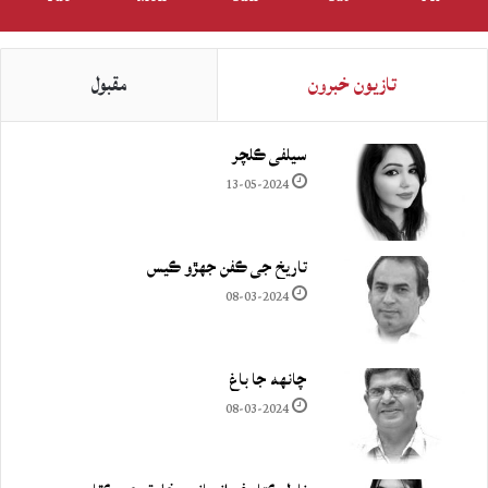
تازيون خبرون
مقبول
سيلفي ڪلچر
13-05-2024
تاريخ جي ڪفن جھڙو ڪيس
08-03-2024
چانهه جا باغ
08-03-2024