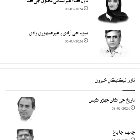
ناول ڪتا: غيرانساني مخلوق جي ڪٿا
08-03-2024
ميڊيا جي آزادي ۽ غيرجمھوري وادي
06-03-2024
تازو ٽيڪنيڪل خبرون
تاريخ جي ڪفن جھڙو ڪيس
08-03-2024
چانهه جا باغ