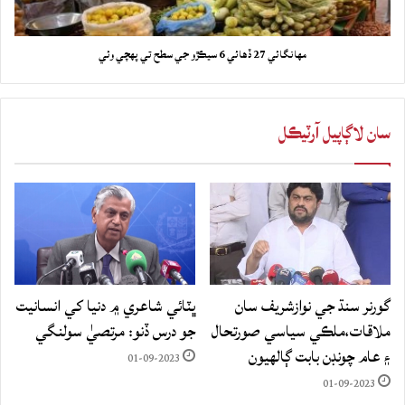
مهانگائي 27 ڏهائي 6 سيڪڙو جي سطح تي پهچي وئي
سان لاڳاپيل آرٽيڪل
گورنر سنڌ جي نوازشريف سان
ڀٽائي شاعري ۾ دنيا کي انسانيت
ملاقات،ملڪي سياسي صورتحال
جو درس ڏنو: مرتصيٰ سولنگي
۽ عام چونڊن بابت ڳالهيون
01-09-2023
01-09-2023