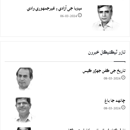
ميڊيا جي آزادي ۽ غيرجمھوري وادي
06-03-2024
تازو ٽيڪنيڪل خبرون
تاريخ جي ڪفن جھڙو ڪيس
08-03-2024
چانهه جا باغ
08-03-2024