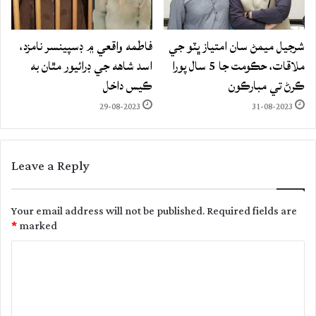
شرجيل ميمڻ سان امتياز ڀٽو جي
فاطمه واقعي ۾ ڊسپينسر نامزد،
ملاقات، حڪومت جا 5 سال پورا
اسد شاهه جي ڊرائيور مٿان به
ڪرڻ تي مبارڪون
ڪيس داخل
29-08-2023
31-08-2023
Leave a Reply
Your email address will not be published.
Required fields are
*
marked
C
o
m
m