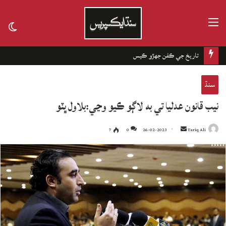
مينيو
tch
kin
تاريخ جي ڪفن جھڙو ڪيس
سنڌ
نيب قانون عدليا تي به لاڳو ڪيو وڃي:بلاول ڀٽو
7
0
26-02-2023
Send
Tariq Ali
an
email