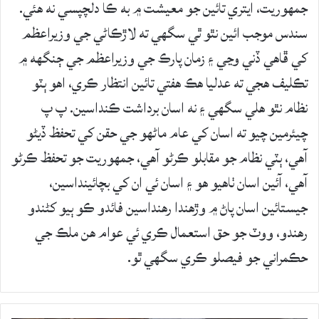
جمهوريت، ايتري تائين جو معيشت ۾ به ڪا دلچپسي نه هئي.
سندس موجب ائين نٿو ٿي سگهي ته لاڙڪاڻي جي وزيراعظم
کي ڦاهي ڏني وڃي ۽ زمان پارڪ جي وزيراعظم جي ڄنگهه ۾
تڪليف هجي ته عدليا هڪ هفتي تائين انتظار ڪري، اهو ٻٽو
نظام نٿو هلي سگهي ۽ نه اسان برداشت ڪنداسين. پ پ
چيئرمين چيو ته اسان کي عام ماڻهو جي حقن کي تحفظ ڏيڻو
آهي، ٻٽي نظام جو مقابلو ڪرڻو آهي، جمهوريت جو تحفظ ڪرڻو
آهي، آئين اسان ٺاهيو هو ۽ اسان ئي ان کي بچائينداسين،
جيستائين اسان پاڻ ۾ وڙهندا رهنداسين فائدو ڪو ٻيو کڻندو
رهندو، ووٽ جو حق استعمال ڪري ئي عوام هن ملڪ جي
حڪمراني جو فيصلو ڪري سگهي ٿو.