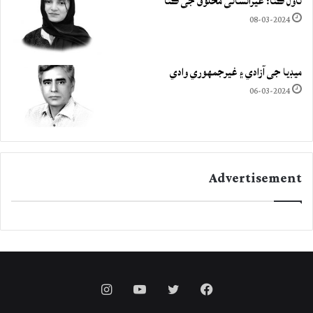
ناول ڪتا: غيرانساني مخلوق جي ڪٿا
08-03-2024
ميڊيا جي آزادي ۽ غيرجمھوري وادي
06-03-2024
Advertisement
Instagram
YouTube
Twitter
Facebook