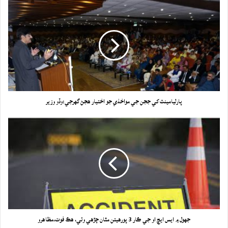
پارليامينٽ کي ججن جي مواخذي جو اختيار هجڻ گهرجي:وڏو وزير
جهول ۾ ايس ايڇ او جي ڪار 3 پورهيتن مٿان چڙهي وئي، هڪ فوت،مظاهرو