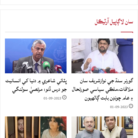
سان لاڳاپيل آرٽيڪل
گورنر سنڌ جي نوازشريف سان
ڀٽائي شاعري ۾ دنيا کي انسانيت
ملاقات،ملڪي سياسي صورتحال
جو درس ڏنو: مرتصيٰ سولنگي
۽ عام چونڊن بابت ڳالهيون
01-09-2023
01-09-2023