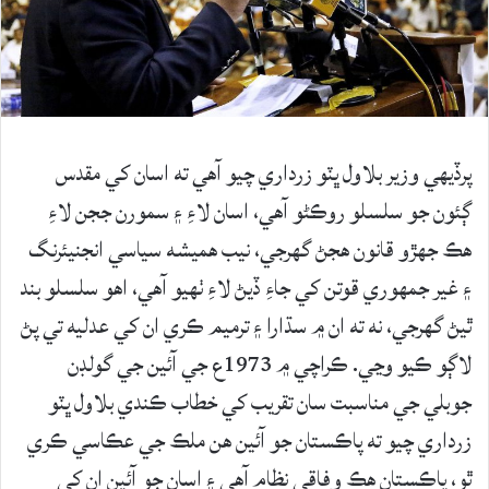
پرڏيهي وزير بلاول ڀٽو زرداري چيو آهي ته اسان کي مقدس
ڳئون جو سلسلو روڪڻو آهي، اسان لاءِ ۽ سمورن ججن لاءِ
هڪ جهڙو قانون هجڻ گهرجي، نيب هميشه سياسي انجنيئرنگ
۽ غير جمهوري قوتن کي جاءِ ڏيڻ لاءِ ٺهيو آهي، اهو سلسلو بند
ٿيڻ گهرجي، نه ته ان ۾ سڌارا ۽ ترميم ڪري ان کي عدليه تي پڻ
لاڳو ڪيو وڃي. ڪراچي ۾ 1973ع جي آئين جي گولڊن
جوبلي جي مناسبت سان تقريب کي خطاب ڪندي بلاول ڀٽو
زرداري چيو ته پاڪستان جو آئين هن ملڪ جي عڪاسي ڪري
ٿو، پاڪستان هڪ وفاقي نظام آهي ۽ اسان جو آئين ان کي