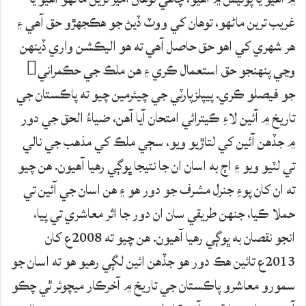
غريب ترين ماڻهو، توهان کي ووٽ ڏيڻ جو هڪجهڙو حق آهي ۽
هر شهري کي اهو حق حاصل آهي ته هو اليڪشن واري ڏينهن
وڃي پنهنجو حق استعمال ڪري ۽ هن ملڪ جي حڪمراني
جو فيصلو ڪري. پيپلزپارٽي جي چيئرمين چيو ته پاڪستان جي
تاريخ ۾ آئين لاءِ ڪيترائي امتحان آيا آهن، ضياءُ الحق جي دور
۾ جڏهن آئين کي لتاڙيو ويو، سڄي ملڪ کي مذهب جي نالي
تي لٽيو ويو ۽ اڄ به اسان ان جا نتيجا ڀوڳي رهيا آهيون. هن چيو
ته ان کان پوءِ جنرل مشرف جو دور هو ۽ هن اسان جي آئين تي
حملا ڪيا، جنهن طريقي سان ان دور جا اثر معاشري تي پيا،
انجو نقصان به ڀوڳي رهيا آهيون. هن چيو ته 2008ع کان
2013ع تائين هڪ دور هو جڏهن ائين لڳي رهيو هو ته اسان جو
سمورو معاشرو پاڪستان جي تاريخ ۾ آخرڪار ميچوئر ٿي چڪو