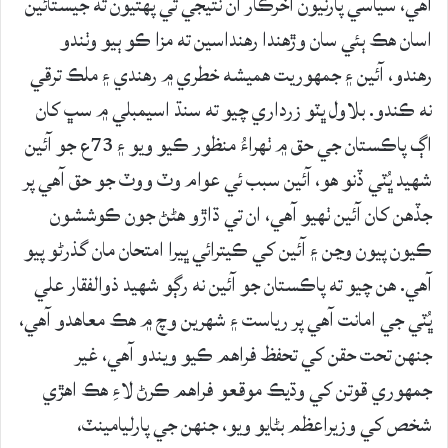
آهي، سياسي پارٽيون آخرڪار ان نتيجي تي پهتيون ته جيستائين
اسان هڪ ٻئي سان وڙهندا رهنداسين ته مزا ڪو ٻيو وٺندو
رهندو، آئين ۽ جمهوريت هميشه خطري ۾ رهندي ۽ ملڪ ترقي
نه ڪندو. بلاول ڀٽو زرداري چيو ته سنڌ اسيمبلي ۾ سڀ کان
اڳ پاڪستان جي حق ۾ ٺهراءُ منظور ڪيو ويو ۽ 73ع جو آئين
شهيد ڀُٽي ڏنو هو، آئين سبب ئي عوام وٽ ووٽ جو حق آهي پر
جڏهن کان آئين ٺهيو آهي، ان تي ڌاڙو هڻڻ جون ڪوششون
ڪيون پيون وڃن ۽ آئين کي ڪيترائي ڀيرا امتحان مان گذرڻو پيو
آهي. هن چيو ته پاڪستان جو آئين نه رڳو شهيد ذوالفقار علي
ڀُٽي جي امانت آهي پر رياست ۽ شهرين وچ ۾ هڪ معاهدو آهي،
جنهن تحت حقن کي تحفظ فراهم ڪيو ويندو آهي، غير
جمهوري قوتن کي وڌيڪ موقعو فراهم ڪرڻ لاءِ هڪ اهڙي
شخص کي وزيراعظم بڻايو ويو، جنهن جي پارليامينٽ،