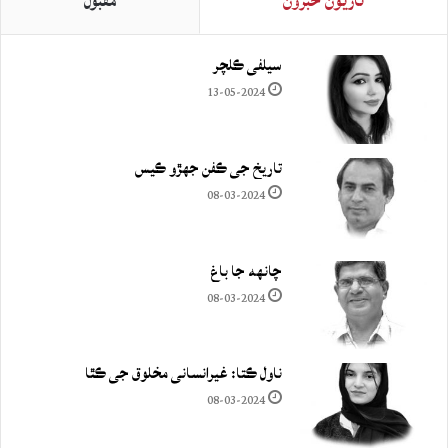
تازيون خبرون
مقبول
سيلفي ڪلچر
13-05-2024
تاريخ جي ڪفن جھڙو ڪيس
08-03-2024
چانهه جا باغ
08-03-2024
ناول ڪتا: غيرانساني مخلوق جي ڪٿا
08-03-2024