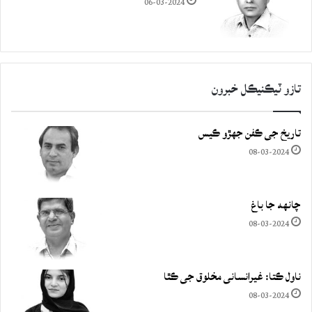
06-03-2024
تازو ٽيڪنيڪل خبرون
تاريخ جي ڪفن جھڙو ڪيس
08-03-2024
چانهه جا باغ
08-03-2024
ناول ڪتا: غيرانساني مخلوق جي ڪٿا
08-03-2024