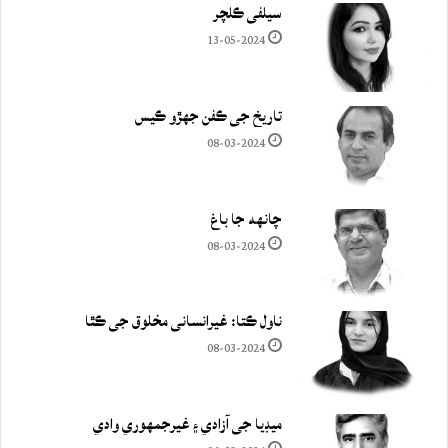
سيلفي ڪلچر
13-05-2024
تاريخ جي ڪفن جھڙو ڪيس
08-03-2024
چانهه جا باغ
08-03-2024
ناول ڪتا: غيرانساني مخلوق جي ڪٿا
08-03-2024
ميڊيا جي آزادي ۽ غيرجمھوري وادي