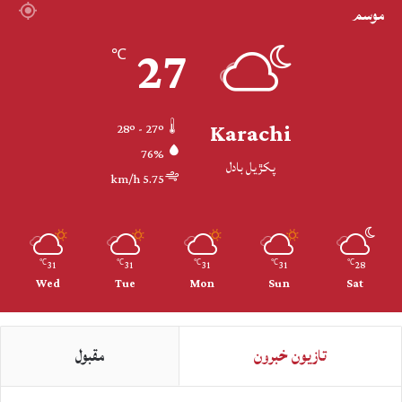
موسم
27
℃
Karachi
28º - 27º
76%
پکڙيل بادل
5.75 km/h
31
31
31
31
28
℃
℃
℃
℃
℃
Wed
Tue
Mon
Sun
Sat
تازيون خبرون
مقبول