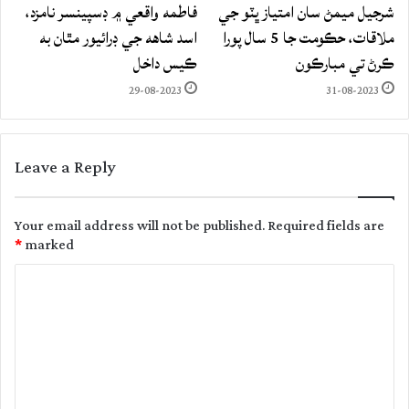
شرجيل ميمڻ سان امتياز ڀٽو جي
فاطمه واقعي ۾ ڊسپينسر نامزد،
ملاقات، حڪومت جا 5 سال پورا
اسد شاهه جي ڊرائيور مٿان به
ڪرڻ تي مبارڪون
ڪيس داخل
29-08-2023
31-08-2023
Leave a Reply
Your email address will not be published.
Required fields are
*
marked
C
o
m
m
e