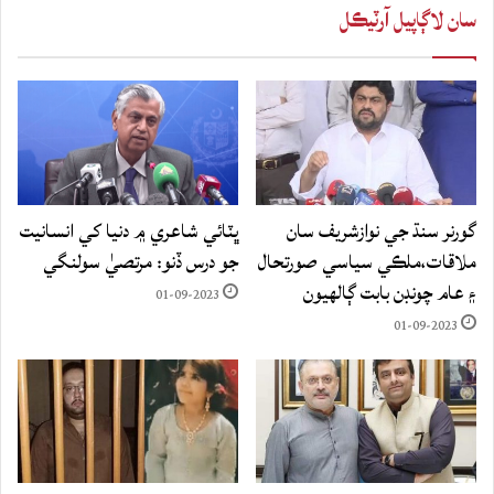
سان لاڳاپيل آرٽيڪل
گورنر سنڌ جي نوازشريف سان
ڀٽائي شاعري ۾ دنيا کي انسانيت
ملاقات،ملڪي سياسي صورتحال
جو درس ڏنو: مرتصيٰ سولنگي
۽ عام چونڊن بابت ڳالهيون
01-09-2023
01-09-2023