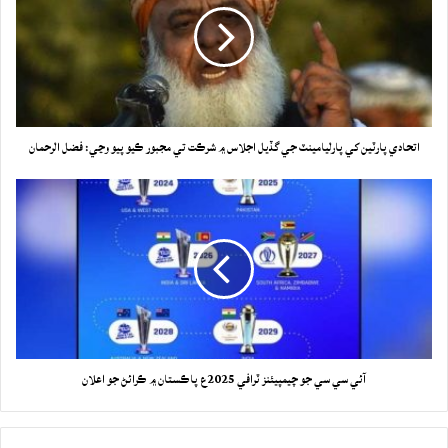
اتحادي پارٽين کي پارليامينٽ جي گڏيل اجلاس ۾ شرڪت تي مجبور ڪيو پيو وڃي: فضل الرحمان
آئي سي سي جو چيمپيئنز ٽرافي 2025ع پاڪستان ۾ ڪرائڻ جو اعلان