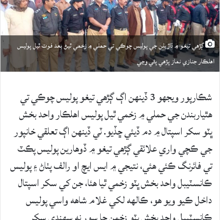
ڳڙهي تيغو ۾ ڌاڙيلن جي پوليس چوڪي تي حملي ۾ زخمي ٿيڻ بعد فوت ٿيل پوليس
اهلڪار جنازي نماز پڙهي پئي وڃي
شڪارپور ويجهو 3 ڏينهن اڳ ڳڙهي تيغو پوليس چوڪي تي
هٿياربندن جي حملي ۾ زخمي ٿيل پوليس اهلڪار واحد بخش
ڀٽو سکر اسپتال ۾ دم ڏيئي ڇڏيو. ٽي ڏينهن اڳ تعلقي خانپور
جي ڪچي واري علائقي ڳڙهي تيغو ۾ ڏوهارين پوليس پڪٽ
تي فائرنگ ڪئي هئي، نتيجي ۾ ايس ايچ او رالف پٺاڻ ۽ پوليس
ڪانسٽيبل واحد بخش ڀٽو زخمي ٿيا هئا، جن کي سکر اسپتال
داخل ڪيو ويو هو، ڪالهه لکي غلام شاهه واسي پوليس
ڪانسٽيبل واحد بخش ڀٽو زخمن جا سور نه سهندي سکر