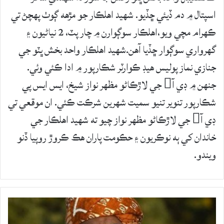
اسپتال ۾ دم ڏيئي ڇڏيو. شهيد اهلڪار جو مڙهه ڳوٺ پهچڻ تي
ڪهرام مچي ويو،اهلڪار سوڳوارن ۾ چار پٽ، 2 نياڻيون ۽
گهرواري سوڳوار ڇڏيا آهن.شهيد اهلڪار واحد بخش ڀٽو جي
جنازي نماز پوليس هيڊ ڪوارٽر شڪارپور ۾ ادا ڪئي وئي.
جنهن ۾ ڊي آ جي لاڙڪاڻو مظهر نواز شيخ، ايس ايس پي
شڪارپور تنوير تنيو سميت شهرين شرڪت ڪئي. ان موقعي تي
ڊي آ جي لاڙڪاڻو مظهر نواز چيو ته شهيد اهلڪار جي
خاندان کي ٻه نوڪريون ۽ حڪومت پاران هڪ ڪروڙ روپيا ڏنو
ويندو.