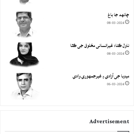
چانهه جا باغ
08-03-2024
ناول ڪتا: غيرانساني مخلوق جي ڪٿا
08-03-2024
ميڊيا جي آزادي ۽ غيرجمھوري وادي
06-03-2024
Advertisement