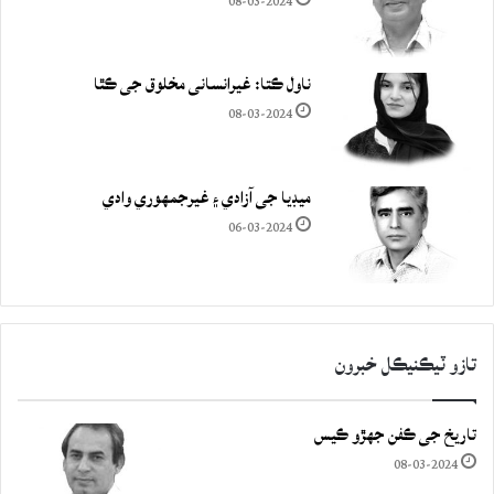
08-03-2024
ناول ڪتا: غيرانساني مخلوق جي ڪٿا
08-03-2024
ميڊيا جي آزادي ۽ غيرجمھوري وادي
06-03-2024
تازو ٽيڪنيڪل خبرون
تاريخ جي ڪفن جھڙو ڪيس
08-03-2024