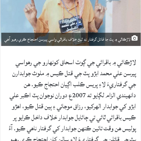
لاڙڪاڻي ۾ پٽ جا قاتل گرفتار نه ٿيڻ خلاف باقراڻي واسي پيرسن احتجاج ڪري رهيو آهي
لاڙڪاڻي ۾ باقراڻي جي ڳوٺ اسحاق کونهارو جي رهواسي
پيرسن علي محمد ابڙو پٽ جي قتل ڪيس ۾ ملوث جوابدارن
جي گرفتاريءَ لاءِ پريس ڪلب اڳيان احتجاج ڪيو. هن
دانهيندي الزام لڳايو ته 2007ع دوران نوجوان پٽ اڪبر علي
ابڙو کي جوابدار الهرکيو، رزاق موجائي ۽ ٻين قتل ڪيو، اهڙو
ڪيس باقراڻي ٿاڻي تي ڄاڻايل جوابدار خلاف داخل ڪرايو پر
پوليس هن وقت تائين ڪنهن جوابدار کي گرفتار ناهي ڪيو. آءُ
پٽ جي قاتلن جي گرفتاريءَ لاءِ سالن کان احتجاج ڪري رهيو