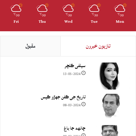
30
30
30
30
30
℃
℃
℃
℃
℃
Fri
Thu
Wed
Tue
Mon
تازيون خبرون
مقبول
سيلفي ڪلچر
13-05-2024
تاريخ جي ڪفن جھڙو ڪيس
08-03-2024
چانهه جا باغ