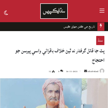
مينيو
tch
kin
تاريخ جي ڪفن جھڙو ڪيس
سنڌ
پٽ جا قاتل گرفتار نه ٿيڻ خلاف باقراڻي واسي پيرسن جو
احتجاج
12
0
16-11-2021
Send
Aftab Rind
an
email