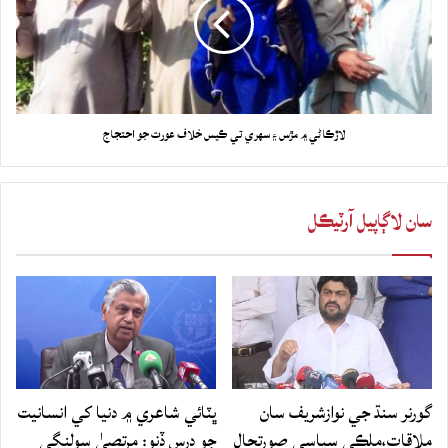
لاڙڪاڻي ۾ مڙس ۽ سهري تي ڪيس خلاف عورت جو احتجاج
سان لاڳاپيل آرٽيڪل
گورنر سنڌ جي نوازشريف سان
ڀٽائي شاعري ۾ دنيا کي انسانيت
ملاقات،ملڪي سياسي صورتحال
جو درس ڏنو: مرتصيٰ سولنگي