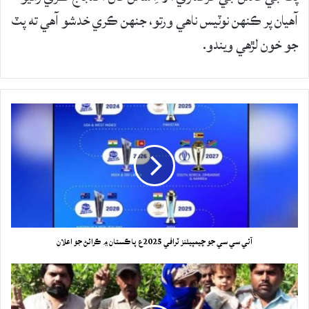
آهيان پر ڪنهن نوٽيس ناهي ورتو، جنهن ڪري خدشو آهي ته پٽ
جو خون لڙهي ويندو.
آئي سي سي جو چيمپيئنز ٽرافي 2025ع پاڪستان ۾ ڪرائڻ جو اعلان