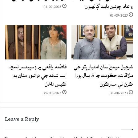
۽ عام چونڊن بابت ڳالهيون
01-09-2023
01-09-2023
شرجيل ميمڻ سان امتياز ڀٽو جي
فاطمه واقعي ۾ ڊسپينسر نامزد،
ملاقات، حڪومت جا 5 سال پورا
اسد شاهه جي ڊرائيور مٿان به
ڪرڻ تي مبارڪون
ڪيس داخل
29-08-2023
31-08-2023
Leave a Reply