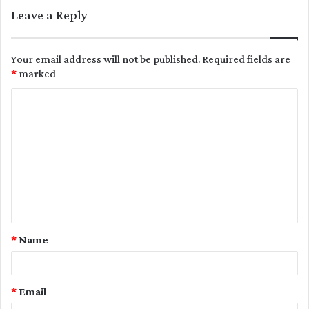
Leave a Reply
Your email address will not be published.
Required fields are
*
marked
C
o
m
m
e
n
t
*
Name
*
*
Email