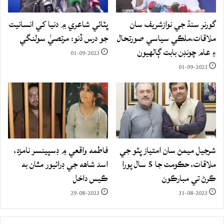
گورنر سنڌ جي نوازشريف سان
ڀٽائي شاعري ۾ دنيا کي انسانيت
ملاقات،ملڪي سياسي صورتحال
جو درس ڏنو: مرتصيٰ سولنگي
۽ عام چونڊن بابت ڳالهيون
01-09-2023
01-09-2023
شرجيل ميمڻ سان امتياز ڀٽو جي
فاطمه واقعي ۾ ڊسپينسر نامزد،
ملاقات، حڪومت جا 5 سال پورا
اسد شاهه جي ڊرائيور مٿان به
ڪرڻ تي مبارڪون
ڪيس داخل
29-08-2023
31-08-2023