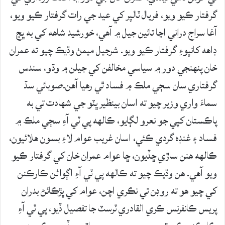
گرفتار ڪيو ويو، فريال ٽالپر کي عيد جي رات گرفتار ڪيو ويو،
آغا سراج دراني اڃا تائين جيل ۾ آهي، خورشيد شاهه کي به ڀڃ
ڊاهه کانپوءِ گرفتار ڪيو ويو. شرجيل ميمڻ وڌيڪ چيو ته عمران
خان پنهنجي دور ۾ سياسي مخالفن کي جيلن ۾ وڌو، سندس
گرفتاري سان سڄي ملڪ ۾ فساد ٿي رهيا آهن.صوبائي سڌ
سماءَ واري وزير چيو ته اسان بينظير ڀٽو جي شهادت تي به
پاڪستان کپي جو نعرو لڳايو، ڪالهه پي ٽي آءِ سڄي ملڪ ۾
فساد ۽ غنڊه گردي ڪئي، اسان غريب عوام لاءِ بسون هلائيون،
ڪالهه هنن ساڙي ڇڏيون، ڇا عوام عمران خان کي گرفتار ڪيو
ويو آهي. هن وڌيڪ چيو ته ڪالهه پي ٽي آءِ اڳواڻن ڪارڪنن
کي چيو هو ته روڊن تي نڪري اچن، عوام کي ڀڙڪائڻ بدران
پريس ڪانفرنس ڪري القادري ٽرسٽ جا تفصيل ڏيو، پي ٽي آءِ