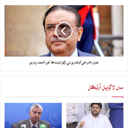
عمران خان جي گرفتاري تي وڳوڙ شرمناڪ آهن:آصف زرداري
سان لاڳاپيل آرٽيڪل