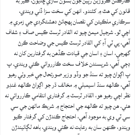
ڪارڪنن ڪروڙين رپين جون بسون ساڙي ڇڏيون، ڪير به
قانون کي هٿ ۾ کڻندو. انهن کي سخت سزا ڏني ويندي،
سرڪاري ملڪيتن کي نقصان پهچائڻ دهشتگردي جي زمري ۾
اچي ٿو. شرجيل ميمڻ چيو ته القادر ٽرسٽ ڪيس صاف ۽ شفاف
آهي، پي ٽي آءِ کي القادر ٽرسٽ ڪيس جي وضاحت ڪرڻ
گهرجي، اسان ۽ اسان جي قيادت ڪڏهن به گرفتارين کان نه
ڊڄي آهي، شرپسندن خلاف سخت ڪارروائي ڪئي ويندي. پ
پ اڳواڻ چيو ته سنڌ جو وڏو وزير صورتحال جي خبر وٺي رهيو
آهي، ڪالهه سنڌ اسيمبلي ۾ مخالف ڌر جو اڳواڻ ڪالهه غنڊو
نظر اچي رهيو هو، القادر ٽرسٽ ۾ گرفتاري انتقامي ڪارروائي نه
هئي. هن چيو ته ڪالهه جي احتجاج ۾ شريڪ ماڻهن جي سي
سي ٽي وي به موجود آهي، احتجاج ڪندڙن کي گرفتار ڪيو
ويندو، ڪنهن سان به رعايت نه ڪئي ويندي، باهه لڳائيندڙن