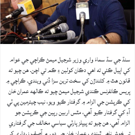
سنڌ جي سڌ سماءَ واري وزير شرجيل ميمڻ ڪراچي جي عوام
کي اپيل ڪئي ته اهي دڪان کولين ۽ ڪم تي اچن. هن چيو ته
قانون هٿ ۾ کڻندڙن کي سخت ترين سزا ڏني ويندي. ڪراچي ۾
پريس ڪانفرنس ڪندي شرجيل ميمڻ چيو ته ڪالهه عمران خان
کي ڪرپشن جي الزام ۾ گرفتار ڪيو ويو، نيب چيئرمين پي ٽي
آءِ کي گرفتار ڪيو آهي، مٿس اربين رپين جي ڪرپشن جو
الزام آهي. هن چيو ته پيپلز پارٽي سياسي مخالف جي گرفتاري
تي خوش ناهي ٿيندي، عمران خان جي دور ۾ آصف زرداري کي