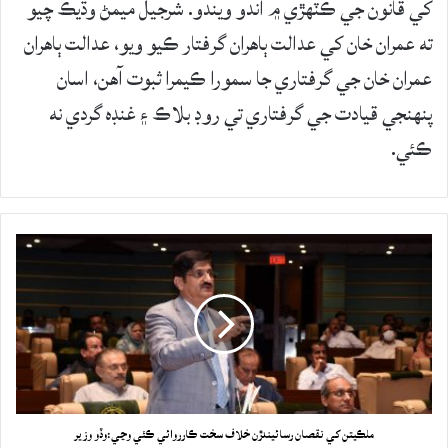
کي قانون جي ڪٽهڙي ۾ آندو ويندو. شرجيل ميمڻ وڌيڪ چيو
ته عمران خان کي عدالت ٻاهران گرفتار ڪيو ويو، عدالت ٻاهران
عمران خان جي گرفتاري جا سمورا ڪيمرا ثبوت آهن، اسان
پنهنجي قيادت جي گرفتاري تي روڊ بلاڪ ۽ غنڊه گردي نه
ڪئي.
ملڪيتن کي نقصان رسائيندڙن خلاف سخت ڪارروائي ڪئي وڃي:وڏو وزير