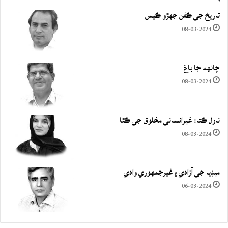
تاريخ جي ڪفن جھڙو ڪيس
08-03-2024
چانهه جا باغ
08-03-2024
ناول ڪتا: غيرانساني مخلوق جي ڪٿا
08-03-2024
ميڊيا جي آزادي ۽ غيرجمھوري وادي
06-03-2024