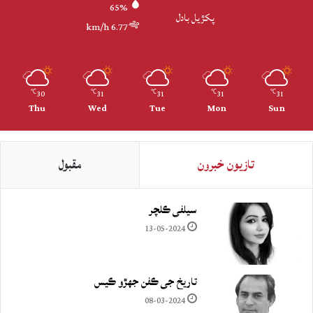
65%
پکڙيل بادل
6.77 km/h
30
31
31
31
31
℃
℃
℃
℃
℃
Thu
Wed
Tue
Mon
Sun
تازيون خبرون
مقبول
سيلفي ڪلچر
13-05-2024
تاريخ جي ڪفن جھڙو ڪيس
08-03-2024