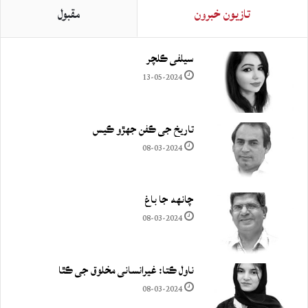
تازيون خبرون
مقبول
سيلفي ڪلچر
13-05-2024
تاريخ جي ڪفن جھڙو ڪيس
08-03-2024
چانهه جا باغ
08-03-2024
ناول ڪتا: غيرانساني مخلوق جي ڪٿا
08-03-2024