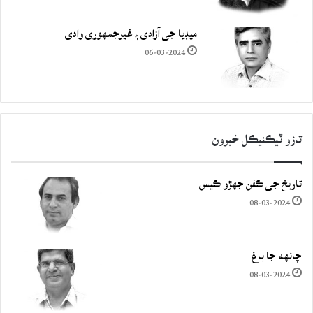
ميڊيا جي آزادي ۽ غيرجمھوري وادي
06-03-2024
تازو ٽيڪنيڪل خبرون
تاريخ جي ڪفن جھڙو ڪيس
08-03-2024
چانهه جا باغ
08-03-2024