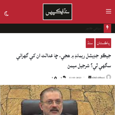
مينيو
tch
kin
تاريخ جي ڪفن جھڙو ڪيس
پاڪستان
سنڌ
جيڪو جڊيشل ريمانڊ ۾ هجي، ڇا عدالت ان کي گهرائي
سگهي ٿي؟ شرجيل ميمڻ
9
0
11-05-2023
Send
Abid Abbasi
an
email