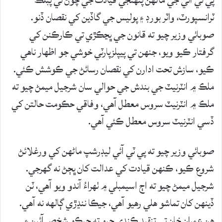
ٽرانسپورٽ، واٽر بورڊ ۽ پوليس جي گاڏين کي نقصان ڏنو.
صوبائي وزير چيو ته قانون جي ڀڃڪڙي تي ڪارڪنن کي
گرفتار ڪيو ويو، جنهن تي پيپلزپارٽي خوشي جو اظهار ناهي
ڪيو، سازش تحت ادارن کي نقصان رسائڻ جي ڪوشش ڪئي.
ملڪ ۾ انٽرنيٽ جي بندش جي حوالي سان شرجيل ميمڻ چيو ته
ملڪ ۾ انٽرنيٽ سروس معطل آهي، وفاقي حڪومت حالتن کي
ڏسي انٽرنيٽ سروس معطل ڪئي آهي.
صوبائي وزير چيو ته پي ٽي آئي ليڊرشپ ماڻهن کي ورغلائڻ
شروع ڪيو، ڪنهن قيادت کي عدالت کان ڀڄڻ نه گهرجي.
شرجيل ميمڻ چيو ته اڄ اسيمبلي ۾ ٺهراءُ آندو ويو آهي، ٽن
ڏينهن کان تماشو هلي رهيو آهي، جيڪا ننڍڙي ڳالهه نه آهي.
هن عمران خان تي تنقيد ڪندي چيو ته جيڪو شخص آئين ۽