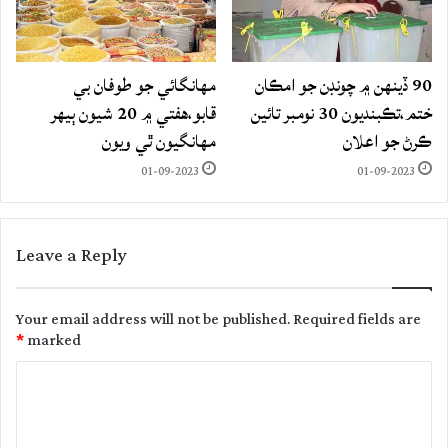
90 ڏينهن ۾ چونڊن جو امڪان
مهانگائي جو طوفان بي
ختم،تڪبنديون 30 نومبر تائين
قابو،هفتي ۾ 20 شيون ٻيهر
ڪرڻ جو اعلان
مهانگيون ٿي ويون
01-09-2023
01-09-2023
Leave a Reply
Your email address will not be published.
Required fields are
*
marked
C
o
m