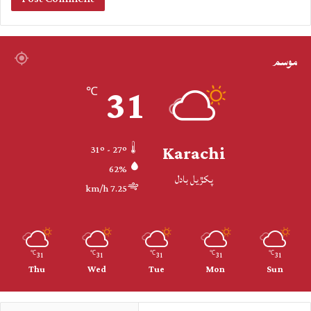
موسم
31
℃
Karachi
31º - 27º
62%
پکڙيل بادل
7.25 km/h
31
31
31
31
31
℃
℃
℃
℃
℃
Thu
Wed
Tue
Mon
Sun