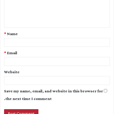
m
e
n
t
*
Name
*
*
Email
Website
Save my name, email, and website in this browser for
the next time I comment.