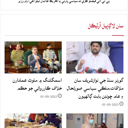
پي ٽي آئي فيصلو ڪري ته سياسي پارٽي يا تحريڪ طالبان ٿيڻو آهي: وڏو وزير
سان لاڳاپيل آرٽيڪل
گورنر سنڌ جي نوازشريف سان
اسمگلنگ ۾ ملوث عملدارن
ملاقات،ملڪي سياسي صورتحال
خلاف ڪارروائي جو حڪم
۽ عام چونڊن بابت ڳالهيون
01-09-2023
01-09-2023