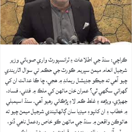
ڪراچي: سنڌ جي اطلاعات ۽ ٽرانسپورٽ واري صوبائي وزير
شرجيل انعام ميمڻ سپريم ڪورٽ جي حڪم تي سوال اٿاريندي
چيو آهي ته جيڪو جڊيشل ريمانڊ ۾ هجي، ڇا ڪا عدالت ان کي
گهرائي سگهي ٿي؟ عمران خان ماڻهن کي ملڪ ۾ فتني، فساد،
جهيڙي، ويڙهه ۽ غلط ڪم لاءِ ڀڙڪائي رهيو آهي. سنڌ اسيمبلي
۾ خطاب ۽ ان کانپوءِ ميڊيا سان ڳالهائيندي شرجيل ميمڻ چيو ته
هاڻوڪن واقعن ۾ سنڌ جي ماڻهن ڪو خاص ردعمل ناهي ڏنو،
پي ٽي آئي جي ماڻهن پنهنجي قيادت جي چوڻ تي پبلڪ