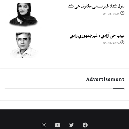
ناول ڪتا: غيرانساني مخلوق جي ڪٿا
08-03-2024
ميڊيا جي آزادي ۽ غيرجمھوري وادي
06-03-2024
Advertisement
Instagram
YouTube
Twitter
Facebook