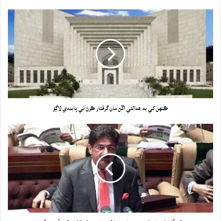
ڪنهن کي به عدالتي اڱڻ مان گرفتار ڪرڻ تي پابندي لاڳو