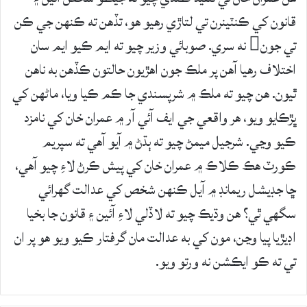
قانون کي ڪنٽينرن تي لتاڙي رهيو هو، تڏهن ته ڪنهن جي ڪن
تي جون نه سري. صوبائي وزير چيو ته ايم ڪيو ايم سان
اختلاف رهيا آهن پر ملڪ جون اهڙيون حالتون ڪڏهن به ناهن
ٿيون. هن چيو ته ملڪ ۾ شرپسندي جا ڪم ڪيا ويا، ماڻهن کي
ڀڙڪايو ويو، هر واقعي جي ايف آئي آر ۾ عمران خان کي نامزد
ڪيو وڃي. شرجيل ميمڻ چيو ته ٻڌڻ ۾ آيو آهي ته سپريم
ڪورٽ هڪ ڪلاڪ ۾ عمران خان کي پيش ڪرڻ لاءِ چيو آهي،
ڇا جڊيشل ريمانڊ ۾ آيل ڪنهن شخص کي عدالت گهرائي
سگهي ٿي؟ هن وڌيڪ چيو ته لاڏلي لاءِ آئين ۽ قانون جا بخيا
اڊيڙيا پيا وڃن، مون کي به عدالت مان گرفتار ڪيو ويو هو پر ان
تي ته ڪو ايڪشن نه ورتو ويو.