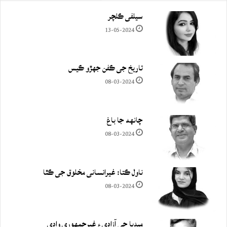
سيلفي ڪلچر
13-05-2024
تاريخ جي ڪفن جھڙو ڪيس
08-03-2024
چانهه جا باغ
08-03-2024
ناول ڪتا: غيرانساني مخلوق جي ڪٿا
08-03-2024
ميڊيا جي آزادي ۽ غيرجمھوري وادي