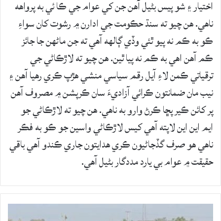
اختيار ۽ شو پيس بڻيل آهن جن کي عوام جي ڪا ئي به پرواهه
ناهي. هن چيو ته سنڌ حڪومت جي ادارن ۾ رشوت کان سواءِ
ڪو به ڪم نه پيو ٿئي وڏي ڳالهه آهي ته جن ماڻهن جا جائز
ڪم آهن اهي به ڪم نه پيا ٿين. هن چيو ته لاڙڪاڻي جي
ترقياتي ڪمن لاءِ آيل رقم سياسي منشي هڙپ ڪري رهيا آهن ۽
نيب مان ضمانتون ڪرائي آزاديءَ سان ڪرپشن ۾ مصروف آهن
پر کائن ڪير پڇا ڪرڻ وارو به ناهي. هن چيو ته لاڙڪاڻي جو
ايم اين اين لاپته آهي کيس لاڙڪاڻي واسين جو ڪو به فڪر
ناهي هو صرف گڏجاڻيون ڪري هدايتون جاري ڪندو آهي باقي
حقيقت ۾ عوام بي يارد مددگار بڻيل آهي.