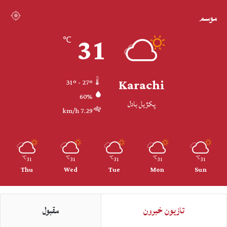
موسم
31
℃
Karachi
31º - 27º
60%
پکڙيل بادل
7.29 km/h
31
31
31
31
31
℃
℃
℃
℃
℃
Thu
Wed
Tue
Mon
Sun
تازيون خبرون
مقبول