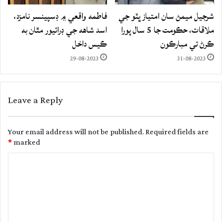
شرجيل ميمڻ سان امتياز ڀٽو جي
فاطمه واقعي ۾ ڊسپينسر نامزد،
ملاقات، حڪومت جا 5 سال پورا
اسد شاهه جي ڊرائيور مٿان به
ڪرڻ تي مبارڪون
ڪيس داخل
29-08-2023
31-08-2023
Leave a Reply
Your email address will not be published.
Required fields are
*
marked
C
o
m
m
e