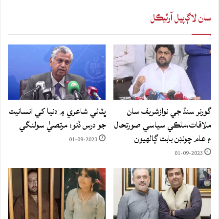
سان لاڳاپيل آرٽيڪل
گورنر سنڌ جي نوازشريف سان
ڀٽائي شاعري ۾ دنيا کي انسانيت
ملاقات،ملڪي سياسي صورتحال
جو درس ڏنو: مرتصيٰ سولنگي
۽ عام چونڊن بابت ڳالهيون
01-09-2023
01-09-2023