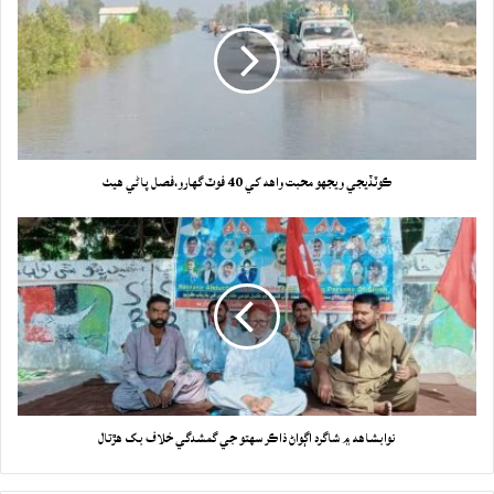
ڪوٽڏيجي ويجھو محبت واھه کي 40 فوٽ گهارو،فصل پاڻي هيٺ
نوابشاهه ۾ شاگرد اڳواڻ ذاڪر سھتو جي گمشدگي خلاف بک هڙتال