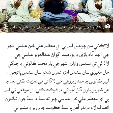
لاڙڪاڻي ۾ ايم پي اي معظم عيل خان عباسي شهرين سان تعزيت ڪري رهيو آهي
لاڙڪاڻي مان چونڊيل ايم پي اي معظم علي خان عباسي شهر
جي الهه آباد پاڙي ۾ پورهيت اڳواڻ عبدالعزيز عباسي جي
لاڏاڻي تي سندس وارثن، شهر جي يار محمد ڪالوني ۾ جنگي
خان مغيري سان سندس امڙ، عمران شاهه سان سندس ڀاڻيجي ۽
ليبر ڪالوني ۾ ممتاز بروهي جي لاڏاڻي تي تعزيت ڪئي بعد ۾
هن شهرين پاران ڏنل آجياڻي ۾ شرڪت ڪئي. ان موقعي تي ايم
پي اي معظم علي خان عباسي چيو ته سنڌ ۾ سنڌ جون نياڻيون
انصاف لاءِ دربدر آهن پر سنڌ حڪومت جا وزير ۽ مشير بي