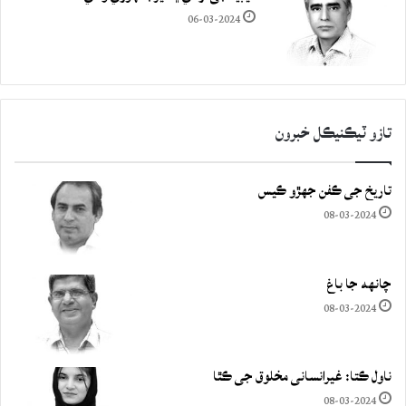
06-03-2024
تازو ٽيڪنيڪل خبرون
تاريخ جي ڪفن جھڙو ڪيس
08-03-2024
چانهه جا باغ
08-03-2024
ناول ڪتا: غيرانساني مخلوق جي ڪٿا
08-03-2024