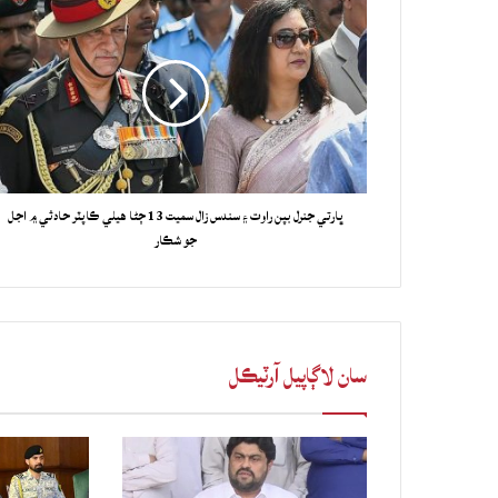
ڀارتي جنرل بپن راوت ۽ سندس زال سميت 13 ڄڻا هيلي ڪاپٽر حادثي ۾ اجل
جو شڪار
سان لاڳاپيل آرٽيڪل