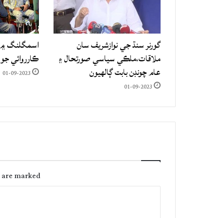
گورنر سنڌ جي نوازشريف سان
اسمگلنگ ۾ م
ملاقات،ملڪي سياسي صورتحال ۽
ڪارروائي جو
عام چونڊن بابت ڳالهيون
01-09-2023
01-09-2023
s are marked
C
o