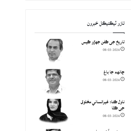
تازو ٽيڪنيڪل خبرون
تاريخ جي ڪفن جھڙو ڪيس
08-03-2024
چانهه جا باغ
08-03-2024
ناول ڪتا: غيرانساني مخلوق
جي ڪٿا
08-03-2024