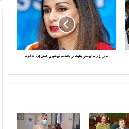
ناڻي وزير نه آيو،مني بجيٽ تي بحث نه ٿيو،شيري رحمان جو واڪ آئوٽ