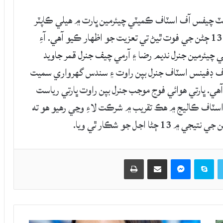
ائنٽ چيفس آف اسٽاف ڪميٽي چيئرمين ڀارت ۾ هيلي ڪاپٽر
حادثي ۾ جنرل بپن راوت ۽ سندس گهرواري سميت 13 ڄڻن جي فوت ٿيڻ تي تعزيت جو اظهار ڪيو آهي. آءِ
يئرمين جنرل نديم رضا ۽ آرمي چيف جنرل قمر جاويد
 آف ڊفينس اسٽاف جنرل بپن راوت ۽ سندس گهرواري سميت
ي. ڀارتي هوائي فوج موجب جنرل بپن راوت ڀارتي رياست
سٽاف ڪاليج ۾ هڪ تقريب ۾ شرڪت لاءِ وڃي رهيو هو ته
 اجل جو شڪار ٿي ويا.
Twitter
Skype
Messenger
حصيداري ڪريو اي ميل ذريعي
اپيو