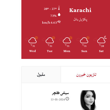
Karachi
28º - 27º
73%
پکڙيل بادل
6.63 km/h
31
31
31
31
28
℃
℃
℃
℃
℃
Wed
Tue
Mon
Sun
Sat
تازيون خبرون
مقبول
سيلفي ڪلچر
13-05-2024