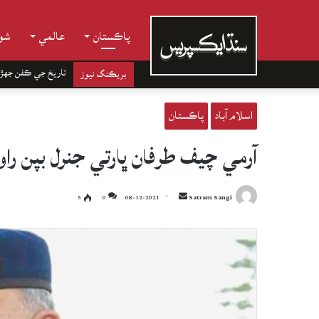
پاڪستان
عالمي
شوب
تاريخ جي ڪفن جھڙ
بريڪنگ نيوز
اسلام آباد
پاڪستان
آرمي چيف طرفان ڀارتي جنرل بپن ر
Send
5
0
08-12-2021
Satram Sangi
an
email