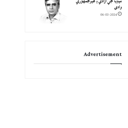
ميڊيا جي آزادي ۽ غيرجمھوري
وادي
06-03-2024
Advertisement