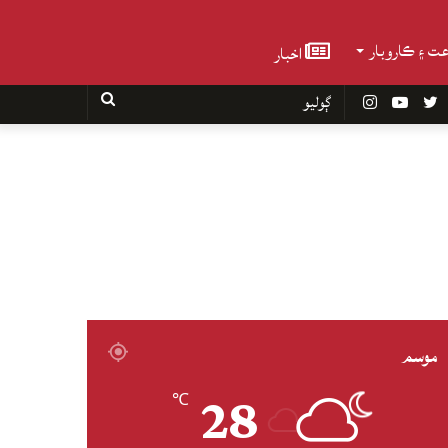
عت ۽ ڪاروبار
اخبار
Faceboo
Twitter
YouTube
Instagram
ڳوليو
موسم
28
℃