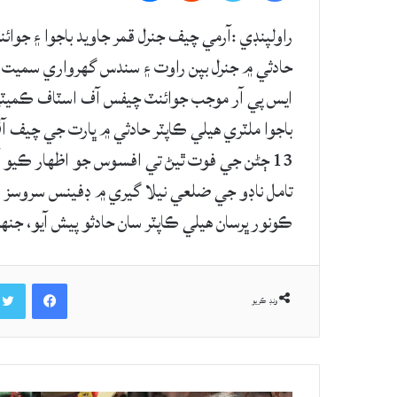
راولپنڊي :آرمي چيف جنرل قمر جاويد باجوا ۽ جو
ايس پي آر موجب جوائنٽ چيفس آف اسٽاف ڪميٽي چ
باجوا ملٽري هيلي ڪاپٽر حادثي ۾ ڀارت جي چيف
13 ڄڻن جي فوت ٿيڻ تي افسوس جو اظهار ڪيو آه
تامل ناڊو جي ضلعي نيلا گيري ۾ ڊفينس سروسز ا
ڪونور ڀرسان هيلي ڪاپٽر سان حادثو پيش آيو، جنهن جي نتيجي ۾ 13 ڄڻا
Facebook
ونڊ ڪريو