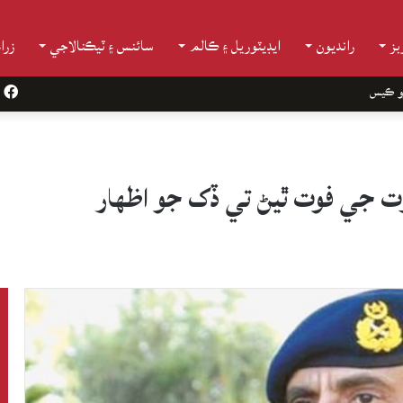
ز
رانديون
ايڊيٽوريل ۽ ڪالم
سائنس ۽ ٽيڪنالاجي
زرا
و ڪيس
k
اوت جي فوت ٿيڻ تي ڏک جو اظهار