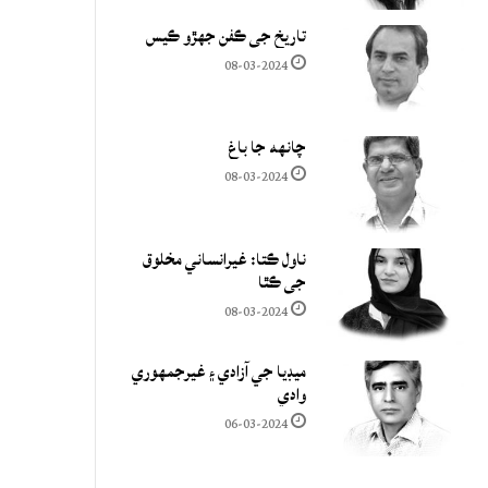
تاريخ جي ڪفن جھڙو ڪيس
08-03-2024
چانهه جا باغ
08-03-2024
ناول ڪتا: غيرانساني مخلوق
جي ڪٿا
08-03-2024
ميڊيا جي آزادي ۽ غيرجمھوري
وادي
06-03-2024