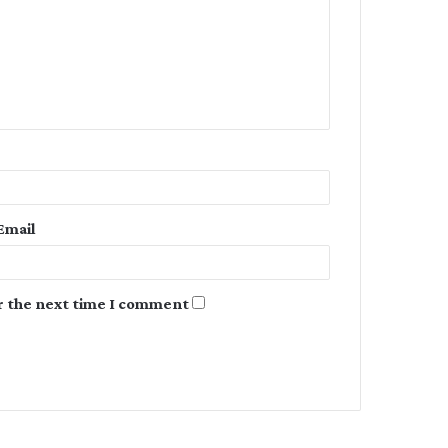
m
m
e
n
t
*
Email
r the next time I comment.