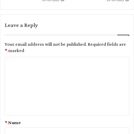
01-09-2023
01-09-2023
Leave a Reply
Your email address will not be published.
Required fields are
*
marked
C
o
m
m
e
n
t
*
Name
*