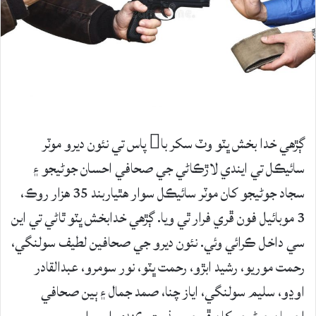
ڳڙھي خدا بخش ڀٽو وٽ سکر با پاس تي نئون ديرو موٽر
سائيڪل تي ايندي لاڙڪاڻي جي صحافي احسان جوڻيجو ۽
سجاد جوڻيجو کان موٽر سائيڪل سوار ھٿياربند 35 ھزار روڪ،
3 موبائيل فون ڦري فرار ٿي ويا. ڳڙھي خدابخش ڀٽو ٿاڻي تي اين
سي داخل ڪرائي وئي. نئون ديرو جي صحافين لطيف سولنگي،
رحمت موريو، رشيد ابڙو، رحمت ڀٽو، نور سومرو، عبدالقادر
اوڍو، سليم سولنگي، اياز چنا، صمد جمال ۽ ٻين صحافي