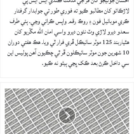
احسان جوڻيجو کان ڦر جي مذمت ڪندي ايس ايس پي
لاڙڪاڻو کان مطالبو ڪيو ته فوري طور تي جوابدار گرفتار
ڪري موبائيل فون ۽ روڪ رقم واپس ڪرائي وڃي. ٻئي طرف
سعدو ديرو لاڙي وٽ نئون ديرو واسي امان الله مڱريو کان
هٿياربند 125 موٽر سائيڪل ڦري فرار ٿي ويا. هڪ ھفتي دوران
10 شھرين جون موٽر سائيڪلون ڦر ٿي چڪيون آهن پوليس اين
سي داخل ڪرڻ بعد ڪک ڀڃي ٻيڻو نه ڪيو.