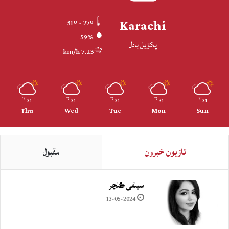
Karachi
31º - 27º
59%
پکڙيل بادل
7.23 km/h
31
31
31
31
31
℃
℃
℃
℃
℃
Thu
Wed
Tue
Mon
Sun
تازيون خبرون
مقبول
سيلفي ڪلچر
13-05-2024