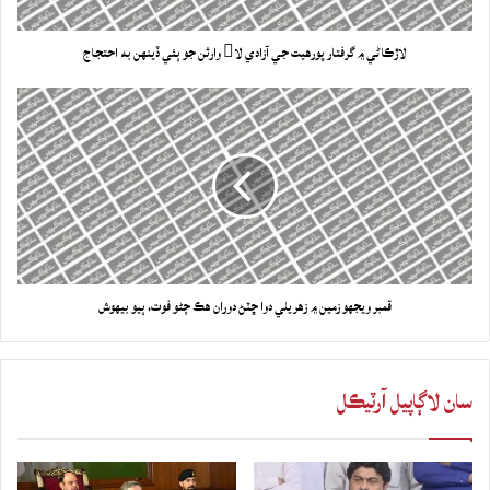
لاڙڪاڻي ۾ گرفتار پورهيت جي آزادي لا وارثن جو ٻئي ڏينهن به احتجاج
قمبر ويجهو زمين ۾ زهريلي دوا ڇٽڻ دوران هڪ ڄڻو فوت، ٻيو بيهوش
سان لاڳاپيل آرٽيڪل