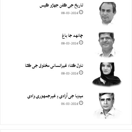
تاريخ جي ڪفن جھڙو ڪيس
08-03-2024
چانهه جا باغ
08-03-2024
ناول ڪتا: غيرانساني مخلوق جي ڪٿا
08-03-2024
ميڊيا جي آزادي ۽ غيرجمھوري وادي
06-03-2024