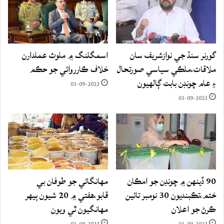
گورنر سنڌ جي نوازشريف سان
اسمگلنگ ۾ ملوث عملدارن
ملاقات،ملڪي سياسي صورتحال
خلاف ڪارروائي جو حڪم
۽ عام چونڊن بابت ڳالهيون
01-09-2023
01-09-2023
90 ڏينهن ۾ چونڊن جو امڪان
مهانگائي جو طوفان بي
ختم،تڪبنديون 30 نومبر تائين
قابو،هفتي ۾ 20 شيون ٻيهر
ڪرڻ جو اعلان
مهانگيون ٿي ويون