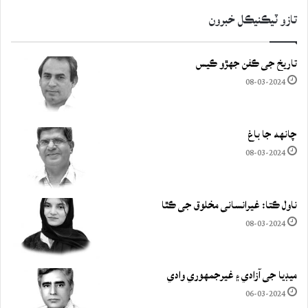
تازو ٽيڪنيڪل خبرون
تاريخ جي ڪفن جھڙو ڪيس
08-03-2024
چانهه جا باغ
08-03-2024
ناول ڪتا: غيرانساني مخلوق جي ڪٿا
08-03-2024
ميڊيا جي آزادي ۽ غيرجمھوري وادي
06-03-2024