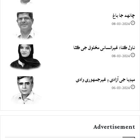
چانهه جا باغ
08-03-2024
ناول ڪتا: غيرانساني مخلوق جي ڪٿا
08-03-2024
ميڊيا جي آزادي ۽ غيرجمھوري وادي
06-03-2024
Advertisement