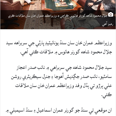
جلال محمود شاهه گورنر هائوس ڪراچي ۾ وزيراعظم عمران خان سان ملاقات ڪري
رهيو آهي
وزيراعظم عمران خان سان سنڌ يونائيٽيڊ پارٽي جي سربراهه سيد
جلال محمود شاهه گورنر هائوس ۾ ملاقات ڪئي آهي.
سيد جلال محمود شاهه جي سربراهي ۾ نائب صدر اعجاز
سامٽيو، نائب صدر جڳديش آهوجا ۽ جنرل سيڪريٽري روشن
علي ٻرڙو تي ٻڌل وفد وزيراعظم عمران خان سان ملاقات
ڪئي.
ان موقعي تي سنڌ جو گورنر عمران اسماعيل ۽ سنڌ اسيمبلي ۾