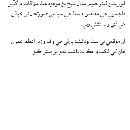
اپوزيشن ليڊر حليم عادل شيخ پڻ موجود هئا. ملاقات ۾ گڏيل
دلچسپي جي معاملن ۽ سنڌ جي سياسي صورتحال تي خيالن
جي ڏي وٺ ڪئي وئي.
ان موقعي تي سنڌ يونائيٽيڊ پارٽي جي وفد وزير اعظم عمران
خان کي لکت ۾ هڪ يادداشت نامو پڻ پيش ڪيو