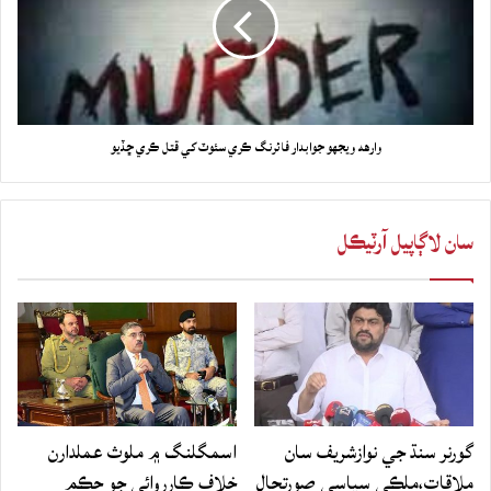
وارهه ويجهو جوابدار فائرنگ ڪري سئوٽ کي قتل ڪري ڇڏيو
سان لاڳاپيل آرٽيڪل
گورنر سنڌ جي نوازشريف سان
اسمگلنگ ۾ ملوث عملدارن
ملاقات،ملڪي سياسي صورتحال
خلاف ڪارروائي جو حڪم