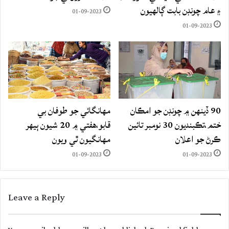
۽ عام چونڊن بابت ڳالهيون
01-09-2023
01-09-2023
90 ڏينهن ۾ چونڊن جو امڪان
مهانگائي جو طوفان بي
ختم،تڪبنديون 30 نومبر تائين
قابو،هفتي ۾ 20 شيون ٻيهر
ڪرڻ جو اعلان
مهانگيون ٿي ويون
01-09-2023
01-09-2023
Leave a Reply