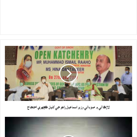
لاڙڪاڻي ۾ صوبائي وزير اسماعيل راهو جي کليل ڪچهري احتجاج