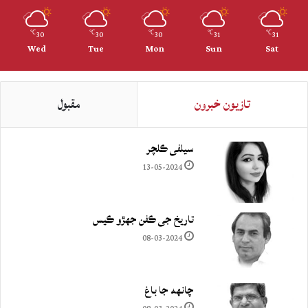
30
30
30
31
31
℃
℃
℃
℃
℃
Wed
Tue
Mon
Sun
Sat
تازيون خبرون
مقبول
سيلفي ڪلچر
13-05-2024
تاريخ جي ڪفن جھڙو ڪيس
08-03-2024
چانهه جا باغ