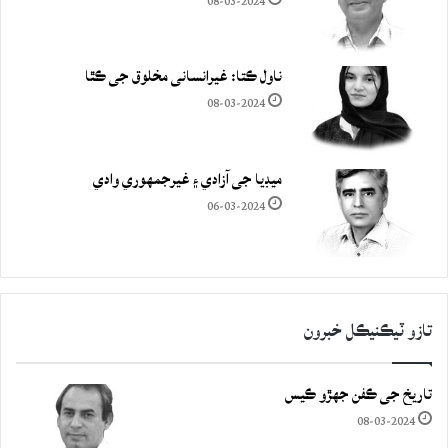
08-03-2024
ناول ڪتا: غيرانساني مخلوق جي ڪٿا
08-03-2024
ميڊيا جي آزادي ۽ غيرجمھوري وادي
06-03-2024
تازو ٽيڪنيڪل خبرون
تاريخ جي ڪفن جھڙو ڪيس
08-03-2024