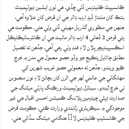
ڪانسيپٽ ڪليئرنس ڏئي ڇڏي. هي لون ايشين ڊيولپمينٽ
بئنڪ کان ملندڙ ڏيڍ ارب ڊالر جي ان قرض کان علاوه آهي،
جنهن جي منظوري گذريل مهيني ڏني وئي هئي. حڪومت هي
ٻئي قرض 2 ڏهائي 4 ارب ڊالر ماليت جي ان ڪانٽرسائيڪليڪل
اسڪسپينڊيچر پلان لاءِ فنڊ وٺي رهي آهي. جڏهن ته تفصيل
مطابق ڄاڻايل پئڪيج جو وڏو حصو معمول جي مدن ۾ خرچ
ڪيو ويندو. جڏهن ته معمولي حصو غريب شهرين کي
مهانگائي جي عالمي لهر جي اثرن کان بچائڻ لاءِ نون منصوبن
تي خرچ ٿيندو. سينٽرل ڊيولپمينٽ ورڪنگ پارٽي ميٽنگ جي
صدارت ڊپٽي چيئرمين پلاننگ ڪميشن احسن اقبال جي غير
موجودگي ۾ سيڪريٽري رٿابندي وزارت ڪئي. حڪومت قرض
جي ڪانسٽيپ ڪليئرنس لا هنگامي ميٽنگ سڏائي هئي.