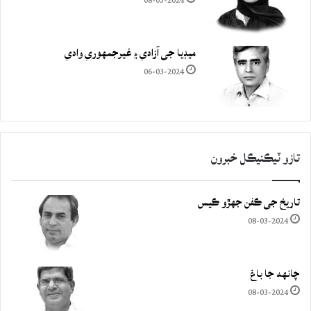
08-03-2024
ميڊيا جي آزادي ۽ غيرجمھوري وادي
06-03-2024
تازو ٽيڪنيڪل خبرون
تاريخ جي ڪفن جھڙو ڪيس
08-03-2024
چانهه جا باغ
08-03-2024