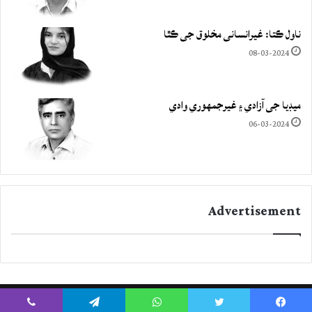
ناول ڪتا: غيرانساني مخلوق جي ڪٿا
08-03-2024
ميڊيا جي آزادي ۽ غيرجمھوري وادي
06-03-2024
Advertisement