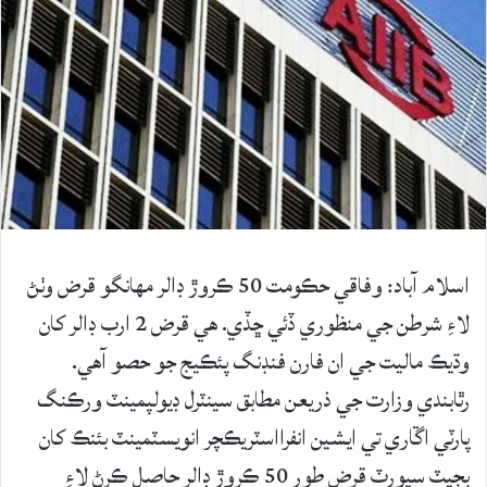
اسلام آباد: وفاقي حڪومت 50 ڪروڙ ڊالر مهانگو قرض وٺڻ
لاءِ شرطن جي منظوري ڏئي ڇڏي. هي قرض 2 ارب ڊالر کان
وڌيڪ ماليت جي ان فارن فنڊنگ پئڪيج جو حصو آهي.
رٿابندي وزارت جي ذريعن مطابق سينٽرل ڊيولپمينٽ ورڪنگ
پارٽي اڱاري تي ايشين انفرااسٽريڪچر انويسٽمينٽ بئنڪ کان
بجيٽ سپورٽ قرض طور 50 ڪروڙ ڊالر حاصل ڪرڻ لاءِ