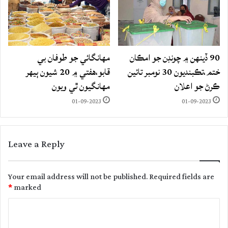
90 ڏينهن ۾ چونڊن جو امڪان
مهانگائي جو طوفان بي
ختم،تڪبنديون 30 نومبر تائين
قابو،هفتي ۾ 20 شيون ٻيهر
ڪرڻ جو اعلان
مهانگيون ٿي ويون
01-09-2023
01-09-2023
Leave a Reply
Your email address will not be published.
Required fields are
*
marked
C
o