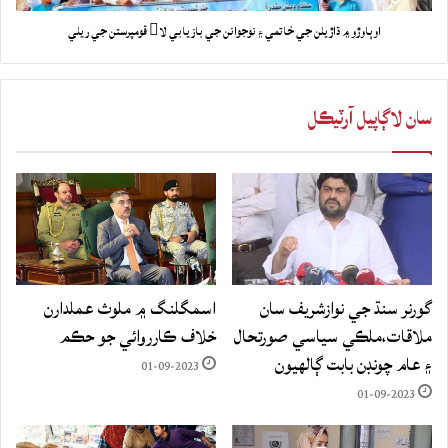
اوٻاوڙو ۾ ڌاڙيلن جي خاتمي ۽ نوجوانن جي بازيابي لا قومپرستن جي ريلي
سان لاڳاپيل آرٽيڪل
گورنر سنڌ جي نوازشريف سان
اسمگلنگ ۾ ملوث عملدارن
ملاقات،ملڪي سياسي صورتحال
خلاف ڪارروائي جو حڪم
۽ عام چونڊن بابت ڳالهيون
01-09-2023
01-09-2023