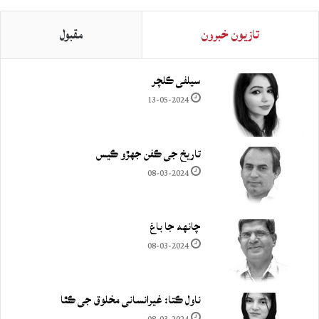
تازيون خبرون
مقبول
سيلفي ڪلچر
13-05-2024
تاريخ جي ڪفن جھڙو ڪيس
08-03-2024
چانهه جا باغ
08-03-2024
ناول ڪتا: غيرانساني مخلوق جي ڪٿا