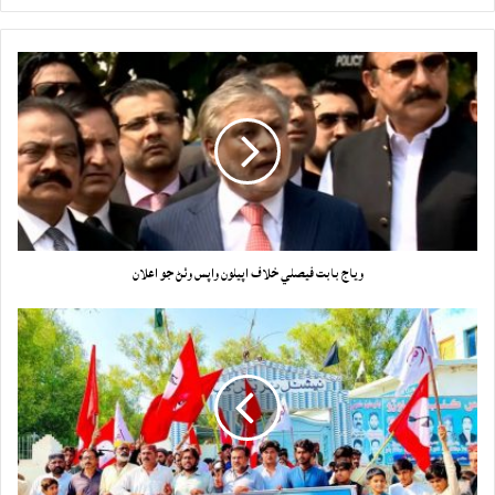
وياج بابت فيصلي خلاف اپيلون واپس وٺڻ جو اعلان