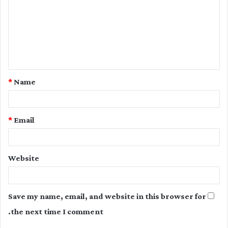
m
m
e
n
t
*
Name
*
*
Email
Website
Save my name, email, and website in this browser for
the next time I comment.