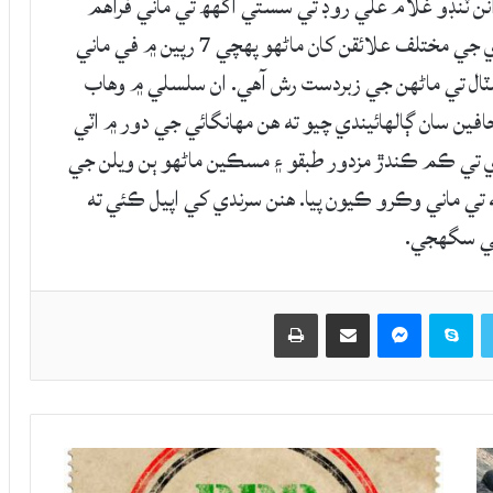
نن ٽنڊو غلام علي روڊ تي سستي اگهھ تي ماني فراهم
ڪرڻ لا اسٽال لڳايو ويو، جتان شھر توڙي ٻهراڙي جي مختلف علائقن کان ماڻهو پهچي 7 رپين ۾ في ماني
سٽال تي ماڻهن جي زبردست رش آهي. ان سلسلي ۾ وهاب
ين سان ڳالهائيندي چيو ته هن مهانگائي جي دور ۾ اٽي
ڙي تي ڪم ڪندڙ مزدور طبقو ۽ مسڪين ماڻهو ٻن ويلن جي
اگھه تي ماني وڪرو ڪيون پيا. هنن سرندي کي اپيل ڪئي ته
ئي سگهجي.
Twitter
Skype
Messenger
حصيداري ڪريو اي ميل ذريعي
اپيو