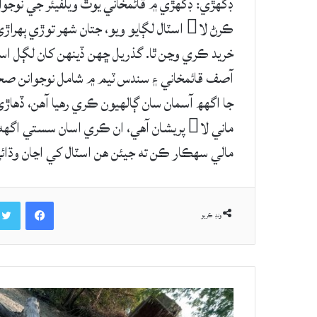
ڊگھڙي: ڊگهڙي ۾ قائمخاني يوٿ ويلفيئر جي نوجوا
خريد ڪري وڃن ٿا. گذريل ڇهن ڏينهن کان لڳل ا
آصف قائمخاني ۽ سندس ٽيم ۾ شامل نوجوانن صحاف
جا اگهھ آسمان سان ڳالهيون ڪري رهيا آهن، ڏها
ماني لا پريشان آهي، ان ڪري اسان سستي 
مالي سهڪار ڪن ته جيئن هن اسٽال کي اڃان وڌا
Facebook
ونڊ ڪريو