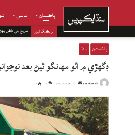
پاڪستان
عالمي
شوب
تاريخ جي ڪفن جھڙ
بريڪنگ نيوز
پاڪستان
سنڌ
ڊگهڙي ۾ اٽو مهانگو ٿيڻ بعد نوجوان
Send
7
0
23-01-2023
Zeeshan Ali
an
email