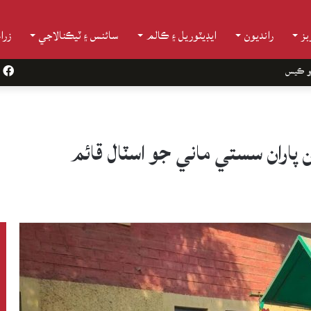
ز
رانديون
ايڊيٽوريل ۽ ڪالم
سائنس ۽ ٽيڪنالاجي
زرا
و ڪيس
k
ن پاران سستي ماني جو اسٽال قائم