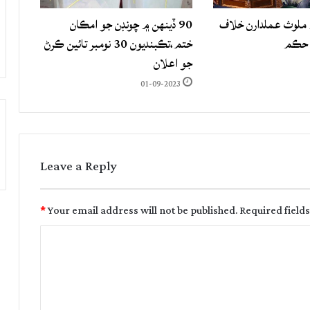
لوث عملدارن خلاف
90 ڏينهن ۾ چونڊن جو امڪان
 حڪم
ختم،تڪبنديون 30 نومبر تائين ڪرڻ
جو اعلان
01-09-2023
Leave a Reply
*
Your email address will not be published.
Required field