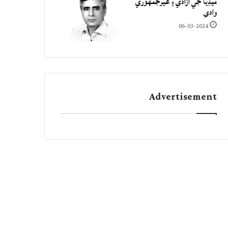
ميڊيا جي آزادي ۽ غيرجمھوري
وادي
06-03-2024
Advertisement