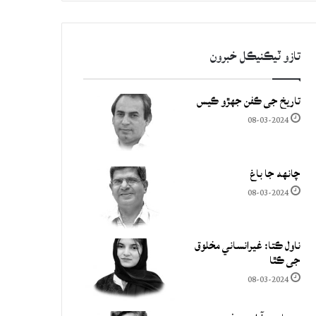
تازو ٽيڪنيڪل خبرون
تاريخ جي ڪفن جھڙو ڪيس
08-03-2024
چانهه جا باغ
08-03-2024
ناول ڪتا: غيرانساني مخلوق
جي ڪٿا
08-03-2024