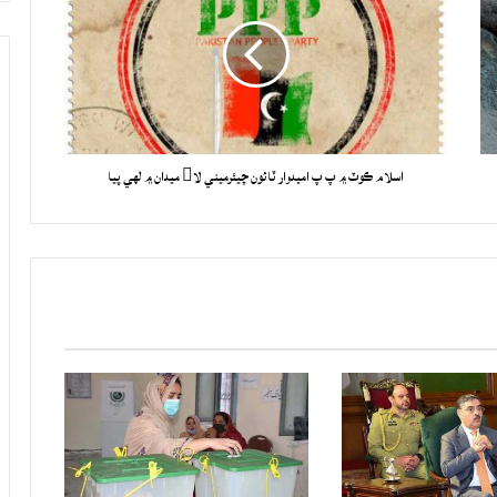
اسلام ڪوٽ ۾ پ پ اميدوار ٽائون چيئرميني لا ميدان ۾ لهي پيا