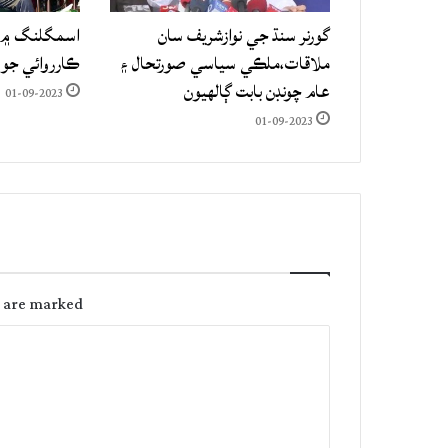
گورنر سنڌ جي نوازشريف سان
اسمگلنگ ۾ م
ملاقات،ملڪي سياسي صورتحال ۽
ڪارروائي جو
عام چونڊن بابت ڳالهيون
01-09-2023
01-09-2023
s are marked
C
o
m
m