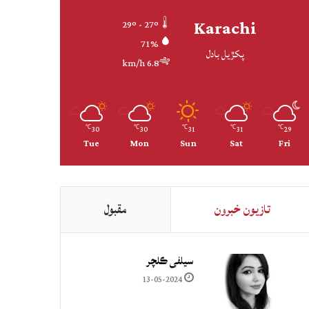
Karachi
29º - 27º
71%
پکڙيل بادل
6.8 km/h
30
30
31
31
29
℃
℃
℃
℃
℃
Tue
Mon
Sun
Sat
Fri
تازيون خبرون
مقبول
سيلفي ڪلچر
13-05-2024