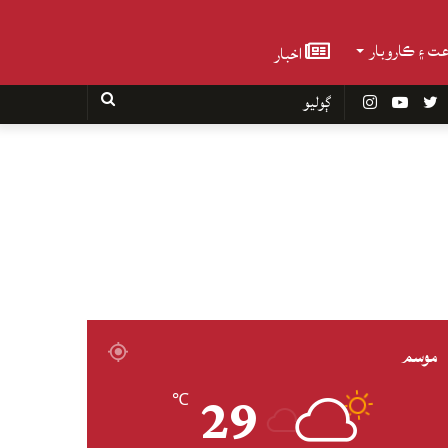
عت ۽ ڪاروبار
اخبار
Faceboo
Twitter
YouTube
Instagram
ڳوليو
موسم
29
℃