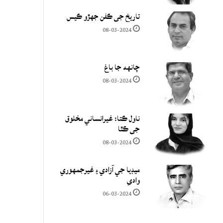
تاريخ جي ڪفن جھڙو ڪيس
08-03-2024
چانهه جا باغ
08-03-2024
ناول ڪتا: غيرانساني مخلوق
جي ڪٿا
08-03-2024
ميڊيا جي آزادي ۽ غيرجمھوري
وادي
06-03-2024