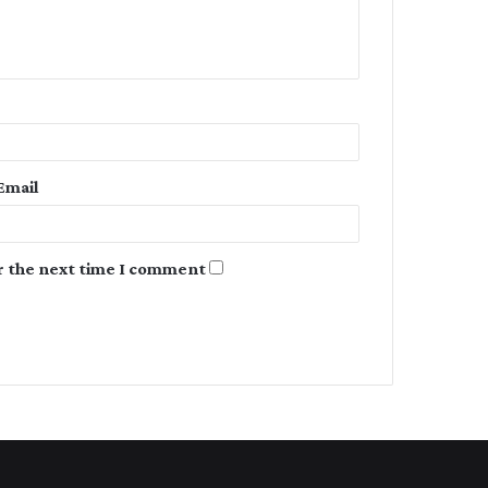
e
n
t
*
Email
r the next time I comment.