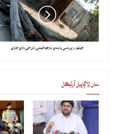
چيلهار ۽ ڀرپاسي پابندي باوجود قيمتي وڻن جي واڍي جاري
سان لاڳاپيل آرٽيڪل