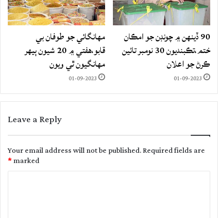
90 ڏينهن ۾ چونڊن جو امڪان
مهانگائي جو طوفان بي
ختم،تڪبنديون 30 نومبر تائين
قابو،هفتي ۾ 20 شيون ٻيهر
ڪرڻ جو اعلان
مهانگيون ٿي ويون
01-09-2023
01-09-2023
Leave a Reply
Your email address will not be published.
Required fields are
*
marked
C
o
m