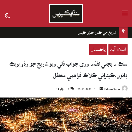
مينيو
tch
kin
تاريخ جي ڪفن جھڙو ڪيس
اسلام آباد
پاڪستان
ملڪ ۾ بجلي نظام وري جواب ڏئي ويو،تاريخ جو وڏو بريڪ
ڊائون،ڪيترائي ڪلاڪ فراهمي معطل
11
0
23-01-2023
Send
Kaleem Rajar
an
email