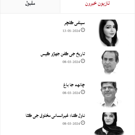
تازيون خبرون
مقبول
سيلفي ڪلچر
13-05-2024
تاريخ جي ڪفن جھڙو ڪيس
08-03-2024
چانهه جا باغ
08-03-2024
ناول ڪتا: غيرانساني مخلوق جي ڪٿا
08-03-2024