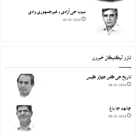
ميڊيا جي آزادي ۽ غيرجمھوري وادي
06-03-2024
تازو ٽيڪنيڪل خبرون
تاريخ جي ڪفن جھڙو ڪيس
08-03-2024
چانهه جا باغ
08-03-2024