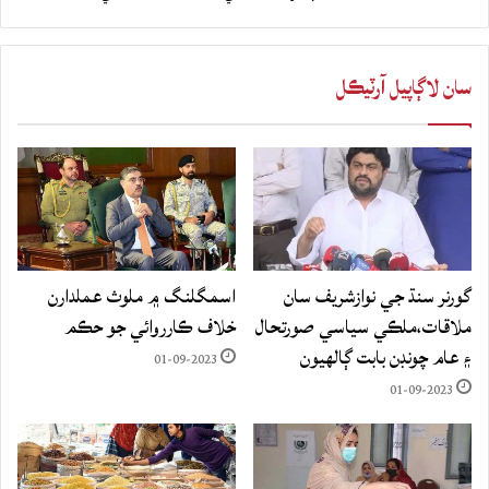
سان لاڳاپيل آرٽيڪل
گورنر سنڌ جي نوازشريف سان
اسمگلنگ ۾ ملوث عملدارن
ملاقات،ملڪي سياسي صورتحال
خلاف ڪارروائي جو حڪم
۽ عام چونڊن بابت ڳالهيون
01-09-2023
01-09-2023