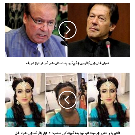
عمران خان جون ڳالهيون ڇڏي ڏيو، پاڪستان مٿان ڏمر هو:نواز شريف
الجيريا ۾ ڪنوار جو ميڪ اپ لهڻ بعد گهوٽ کي صدمو، 20 هزار ڊالر ڏنڊ جي دعوا داخل