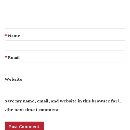
m
e
n
t
*
Name
*
*
Email
Website
Save my name, email, and website in this browser for
the next time I comment.