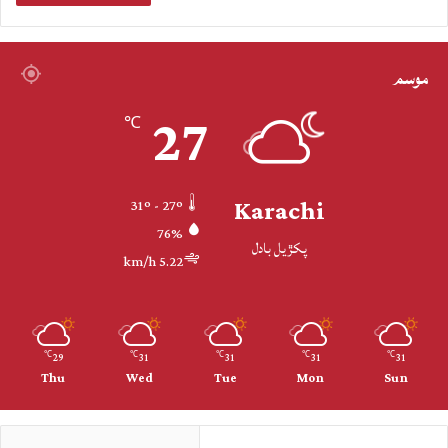
موسم
27
℃
Karachi
31º - 27º
76%
پکڙيل بادل
5.22 km/h
29
31
31
31
31
℃
℃
℃
℃
℃
Thu
Wed
Tue
Mon
Sun