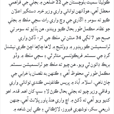
ڪوئيٽا سميت بلوچستان جي 22 ضلعن ۾ بجلي جي فراهمي
معطل آهي. هوڏانهن توانائي واري وزير خرم دستگير اعلان
ڪيو ته سومر ۽ اڱاري جي وچ واري رات سڄي ملڪ ۾ بجلي
جو نظام مڪمل طور بحال ڪيو ويندو. هن ٻڌايو ته سومر تي
صبح جو 7 لڳي 34 منٽن تي ملڪ جي اتر- ڏکڻ واري
ٽرانسميشن ڪوريڊور ۾ وولٽيج ۾ لاها چاڙها اچڻ ڪري نيشنل
گرڊ جي سسٽم فريڪوئنسي متاثر ٿي ۽ سڄي ملڪ ۾ وڏو
بريڪ ڊائون ٿي ويو. هن چيو ته ملڪ جو ٽرانسميشن سسٽم
مڪمل طور تي محفوظ آهي ۽ ڪنهن به نقصان يا خرابي جي
ڄاڻ ناهي. اسلام آباد ۾ پريس ڪانفرنس ڪندي توانائي واري
وفاقي وزير چيو ته بجلي بحال ڪرڻ لاءِ سڀ کان اهم قدم اهو
کنيو ويو آهي ته ڏکڻ ۾ اڇ واري هنڌ پاور پلانٽ آهي، جنهن
ذريعي سکر، نوشهري فيروز، لاڙڪاڻي ۽ ڪي اين شاهه ۾