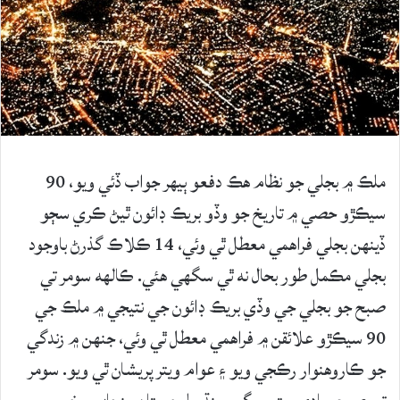
ملڪ ۾ بجلي جو نظام هڪ دفعو ٻيهر جواب ڏئي ويو، 90
سيڪڙو حصي ۾ تاريخ جو وڏو بريڪ ڊائون ٿيڻ ڪري سڄو
ڏينهن بجلي فراهمي معطل ٿي وئي، 14 ڪلاڪ گذرڻ باوجود
بجلي مڪمل طور بحال نه ٿي سگهي هئي. ڪالهه سومر تي
صبح جو بجلي جي وڏي بريڪ ڊائون جي نتيجي ۾ ملڪ جي
90 سيڪڙو علائقن ۾ فراهمي معطل ٿي وئي، جنهن ۾ زندگي
جو ڪاروهنوار رڪجي ويو ۽ عوام ويتر پريشان ٿي ويو. سومر