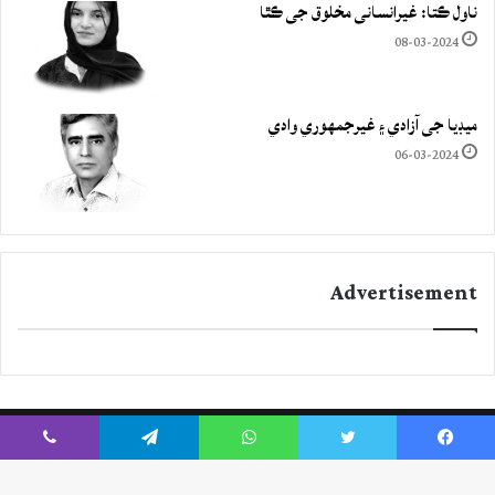
ناول ڪتا: غيرانساني مخلوق جي ڪٿا
08-03-2024
ميڊيا جي آزادي ۽ غيرجمھوري وادي
06-03-2024
Advertisement
Viber
Telegram
WhatsApp
Twitter
Facebook
Instagram
YouTube
Twitter
Facebook