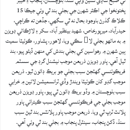
تي صبح ساڍي ستين وڳي سنڌ، بلوچستان، پنجاب ۽ خيبر
پختونخوا جي اڪثر شهرن جي بجلي بند ٿي وئي جيڪا 15
ڪلاڪ گذرڻ باوجود بحال نه ٿي سگهي، جڏهن ته ڪراچي،
حيدرآباد، ميرپورخاص، شهيد بينظير آباد، سکر ۽ لاڙڪاڻي ڊويزن
۾ به ماڻهو بجلي لا سڪي ويا، لاهور، پشاور، ڪوئيٽا سميت
ٻين شهرن ۾ رهواسين کي بجلي بندش کي منهن ڏيڻو پيو، بند
ٿيل آهي. پاور ڊويزن ذريعن موجب نيشنل گرڊ جي سسٽم
فريڪوئنسي گهٽجڻ سبب بجلي جو بريڪ ڊائون ٿيو. ذريعن
موجب گڊو کان ڪوئيٽا ويندڙ وڏي ٽرانسميشن لائين ۾ خرابي
سبب بلوچستان ۾ وڏو بريڪ ڊائون ٿي پيو، پاور ڊويزن ذريعن
موجب بجلي جي فريڪوئنسي گهٽجڻ سبب ڪيترائي پاور
پلانٽ ٽرپ ٿي ويا. ذريعن موجب پاور پلانٽس بند ٿيڻ سبب
سنڌ، ڏکڻ پنجاب، سينٽرل پنجاب ۾ بجلي بند ٿي وئي آهي.