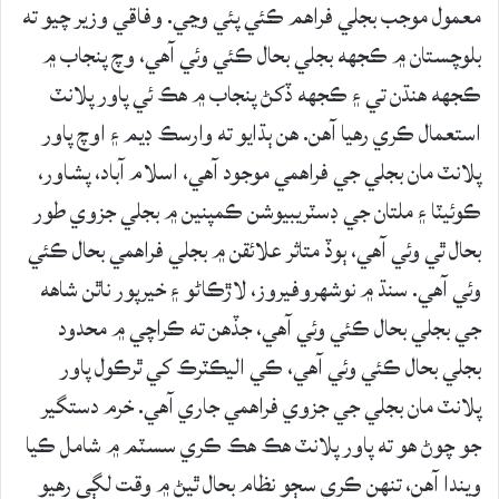
معمول موجب بجلي فراهم ڪئي پئي وڃي. وفاقي وزير چيو ته
بلوچستان ۾ ڪجهه بجلي بحال ڪئي وئي آهي، وچ پنجاب ۾
ڪجهه هنڌن تي ۽ ڪجهه ڏکڻ پنجاب ۾ هڪ ئي پاور پلانٽ
استعمال ڪري رهيا آهن. هن ٻڌايو ته وارسڪ ڊيم ۽ اوچ پاور
پلانٽ مان بجلي جي فراهمي موجود آهي، اسلام آباد، پشاور،
ڪوئيٽا ۽ ملتان جي ڊسٽريبيوشن ڪمپنين ۾ بجلي جزوي طور
بحال ٿي وئي آهي، ٻوڏ متاثر علائقن ۾ بجلي فراهمي بحال ڪئي
وئي آهي. سنڌ ۾ نوشهروفيروز، لاڙڪاڻو ۽ خيرپور ناٿن شاهه
جي بجلي بحال ڪئي وئي آهي، جڏهن ته ڪراچي ۾ محدود
بجلي بحال ڪئي وئي آهي، ڪي اليڪٽرڪ کي ٿرڪول پاور
پلانٽ مان بجلي جي جزوي فراهمي جاري آهي. خرم دستگير
جو چوڻ هو ته پاور پلانٽ هڪ هڪ ڪري سسٽم ۾ شامل ڪيا
ويندا آهن، تنهن ڪري سڄو نظام بحال ٿيڻ ۾ وقت لڳي رهيو