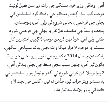
آهي. وفاقي وزير خرم دستگير جي رات دير سان ڪيل ٽوئيٽ
موجب گڊو سان ڳنڍيل ميپڪو جي وڌيڪ گرڊ اسٽيشنن کي
بجلي جي فراهمي ۽ بحالي شروع ٿي وئي آهي، بلوچستان،
پنجاب ۽ سنڌ جي مختلف علائقن ۾ بجلي جي فراهمي شروع
ڪئي وئي آهي. هوڏانهن ذريعن موجب لاڳاپيل اختيارين کان
سسٽم ۾ موجود 9 هزار ميگا واٽ بجلي به نه سنڀالجي سگهي،
پاڪستان ۾ سال 2014ع کانپوءِ هي نائون ڀيرو بجلي جو بريڪ
ڊائون ٿيو آهي، جنهن سبب سڄي ملڪ جي بجلي بند ٿي آهي.
2 ڀيرا تربيلا کان خرابي شروع ٿي، گڊو ۽ ٿرمل پاور اسٽيشنن تي
به مسئلو ويتر خراب ٿيو، جڏهن ته تيل ۽ گئس جي بچت لاءِ
ڪيترائي پاور پلانٽ بند ٿيل هئا.