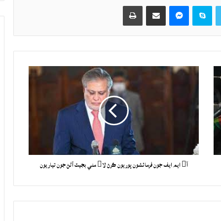
Twitter
Skype
Messenger
حصيداري ڪريو اي ميل ذريعي
اپيو
آ ايم ايف جون فرمائشون پوريون ڪرڻ لا مني بجيٽ آڻڻ جون تياريون