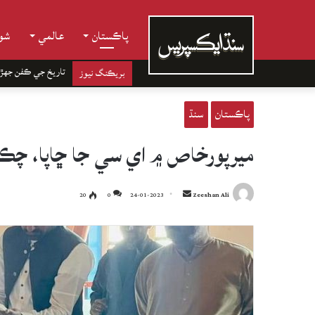
پاڪستان
عالمي
شوب
تاريخ جي ڪفن جھڙ
بريڪنگ نيوز
پاڪستان
سنڌ
ميرپورخاص ۾ اي سي جا ڇاپا، چڪي ۽ فلور
Send
20
0
24-01-2023
Zeeshan Ali
an
email