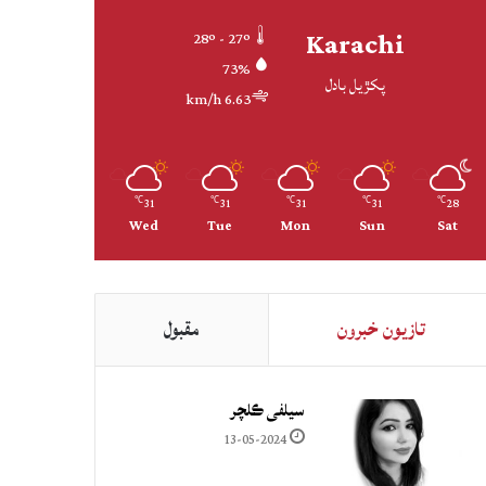
Karachi
28º - 27º
73%
پکڙيل بادل
6.63 km/h
31
31
31
31
28
℃
℃
℃
℃
℃
Wed
Tue
Mon
Sun
Sat
تازيون خبرون
مقبول
سيلفي ڪلچر
13-05-2024