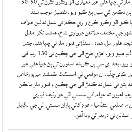
ميرپورخاص: ميرپورخاص ۾ اي سي چڪين ۽ فلور ملز تي ڇاپا هڻي غير معياري اٽو وڪرو ڪرڻ تي 50-50
تي ٻن دڪانن کي سيل پڻ ڪيو ويو. تفصيل موجب سنڌ
 پاران اٽي جي چڪين مالڪن کي 105 رپيا ڪلو اٽو وڪرو ڪرڻ واري حڪم تي عمل نه ٿيڻ خلاف
 جي مختلف علائقن جرواري شاخ، هاشم نگر، مغل
جه فلور مل، همزه ۽ سنڌڙي فلور ملز تي ڇاپا هنيا، جتان
غير معياري اٽو هٿ اچڻ تي مٿن 50-50 هزار رپيا ڏنڊ هنيو ويو. اهڙي طرح اٽي جي چڪين تي 130 رپيا في
يو. بعد اي سي ٻن ڪريانه اسٽورن تي پڻ ڇاپا هڻي غير
يل ڪري ڇڏيا. ان موقعي تي اسسٽنٽ ڪمشنر ميرپورخاص
ايتن تي عمل نه ڪندڙ اٽي جي چڪين ۽ فلور ملز مالڪن
 آهيون ته عوام کي سستي اٽي جو رليف ڏياري
 ضلعي انتظاميا ۽ فوڊ کاتي پاران سستي اٽي جي لڳايل
اسٽالن تي دربدر ٿي ويا آهن.