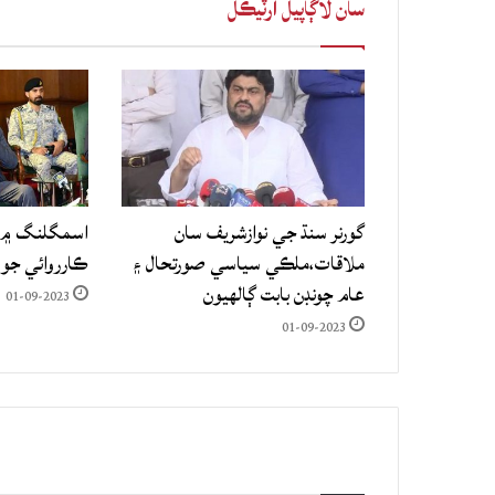
سان لاڳاپيل آرٽيڪل
گورنر سنڌ جي نوازشريف سان
اسمگلنگ ۾ م
ملاقات،ملڪي سياسي صورتحال ۽
ڪارروائي جو
عام چونڊن بابت ڳالهيون
01-09-2023
01-09-2023