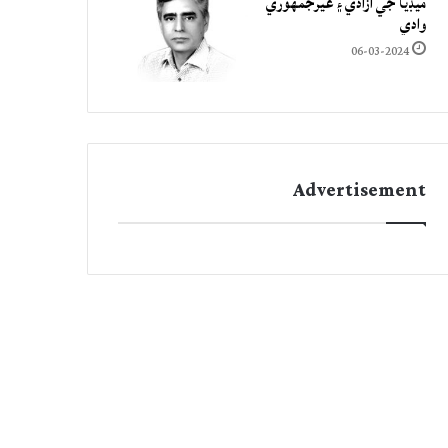
ميڊيا جي آزادي ۽ غيرجمھوري
وادي
06-03-2024
Advertisement