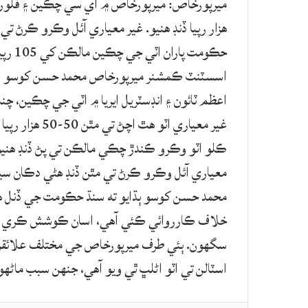
هزار رپيا ڏنڊ هنيو. غير معياري آئل وڪرو ڪرڻ 
حڪومت
اسسٽنٽ ڪمشنر ميرپورخاص محمد حسن کوسو شهر
اعظم ٽائون ۽ انڊسٽريل ايريا ۾ اٽي جي چڪين، چندي
ڪلو اٽو وڪرو ڪندڙ چڪي مالڪن تي پڻ ڏنڊ هنيو و
معياري آئل وڪرو ڪرڻ تي مٿن ڏنڊ هڻي دڪان س
محمد حسن کوسو ٻڌايو ته سنڌ حڪومت جي ڏنل هد
خلاف ڪارروائي ڪئي آهي، اسان ڪوشش ڪري رهيا
سگهون. ٻئي طرف ميرپورخاص جي مختلف علائقن ۾
اسٽالن تي اٽو اڻلڀ ٿي ويو آهي، جنهن سبب ماڻهو 