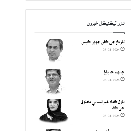
تازو ٽيڪنيڪل خبرون
تاريخ جي ڪفن جھڙو ڪيس
08-03-2024
چانهه جا باغ
08-03-2024
ناول ڪتا: غيرانساني مخلوق
جي ڪٿا
08-03-2024