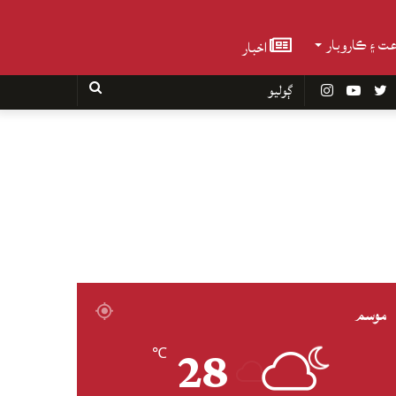
عت ۽ ڪاروبار
اخبار
Faceboo
Twitter
YouTube
Instagram
ڳوليو
موسم
28
℃