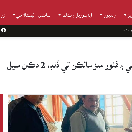
ز
رانديون
ايڊيٽوريل ۽ ڪالم
سائنس ۽ ٽيڪنالاجي
زرا
و ڪيس
k
 ملز مالڪن تي ڏنڊ، 2 دڪان سيل