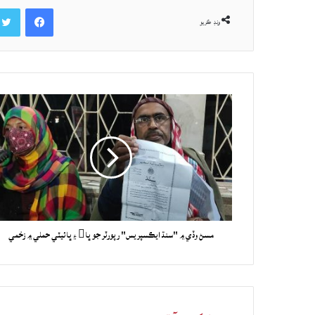
Facebook
ونڊ ڪريو
مسڻ وڏي ۾ "سنڌ ايڪسپريس" رپورٽر جو ڀا ۽ ڀائيٽي حملي ۾ زخمي