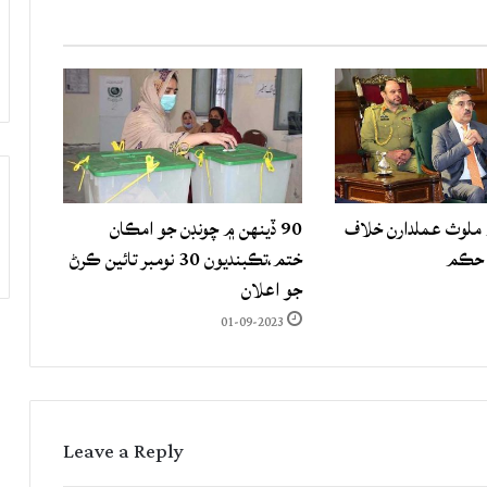
لوث عملدارن خلاف
90 ڏينهن ۾ چونڊن جو امڪان
 حڪم
ختم،تڪبنديون 30 نومبر تائين ڪرڻ
جو اعلان
01-09-2023
Leave a Reply