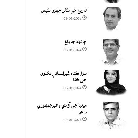
تاريخ جي ڪفن جھڙو ڪيس
08-03-2024
چانهه جا باغ
08-03-2024
ناول ڪتا: غيرانساني مخلوق
جي ڪٿا
08-03-2024
ميڊيا جي آزادي ۽ غيرجمھوري
وادي
06-03-2024