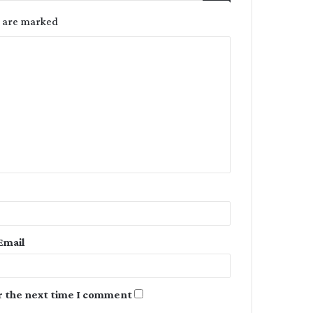
s are marked
C
o
m
m
e
n
t
*
Email
r the next time I comment.