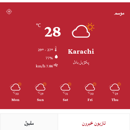
موسم
28
℃
Karachi
29º - 27º
77%
پکڙيل بادل
7.86 km/h
30
29
31
30
29
℃
℃
℃
℃
℃
Mon
Sun
Sat
Fri
Thu
تازيون خبرون
مقبول