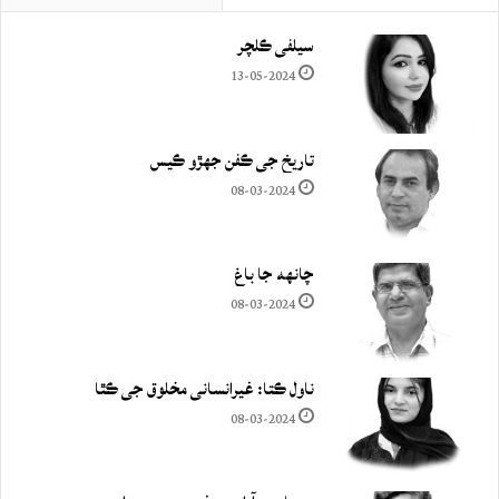
سيلفي ڪلچر
13-05-2024
تاريخ جي ڪفن جھڙو ڪيس
08-03-2024
چانهه جا باغ
08-03-2024
ناول ڪتا: غيرانساني مخلوق جي ڪٿا
08-03-2024