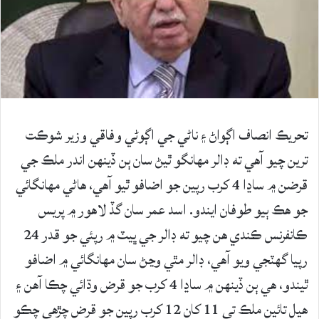
تحريڪ انصاف اڳواڻ ۽ ناڻي جي اڳوڻي وفاقي وزير شوڪت
ترين چيو آهي ته ڊالر مهانگو ٿيڻ سان ٻن ڏينهن اندر ملڪ جي
قرضن ۾ ساڍا 4 کرب رپين جو اضافو ٿيو آهي، هاڻي مهانگائي
جو هڪ ٻيو طوفان ايندو. اسد عمر سان گڏ لاهور ۾ پريس
ڪانفرنس ڪندي هن چيو ته ڊالر جي ڀيٽ ۾ رپئي جو قدر 24
رپيا گهٽجي ويو آهي، ڊالر مٿي وڃڻ سان مهانگائي ۾ اضافو
ٿيندو، هي ٻن ڏينهن ۾ ساڍا 4 کرب جو قرض وڌائي چڪا آهن ۽
هيل تائين ملڪ تي 11 کان 12 کرب رپين جو قرض چڙهي چڪو