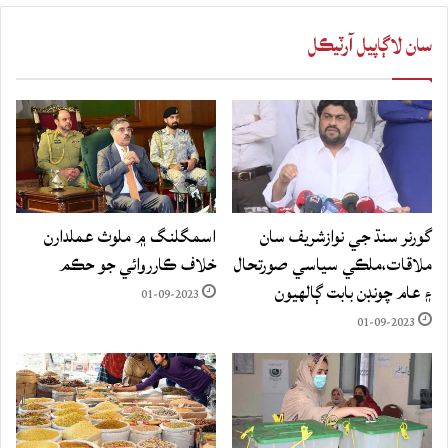
سان لاڳاپيل آرٽيڪل
گورنر سنڌ جي نوازشريف سان
اسمگلنگ ۾ ملوث عملدارن
ملاقات،ملڪي سياسي صورتحال
خلاف ڪارروائي جو حڪم
۽ عام چونڊن بابت ڳالهيون
01-09-2023
01-09-2023