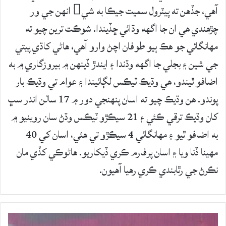
آهي، جڏهن ته پيٽرول سميت جيڪا به شي انهن جي ور
چڙهندي هي ان جا اگهه وڌائي ڇڏيندا. شوڪت ترين چيو ته
مهانگائي جو هڪ ٻيو طوفان اچڻ وارو آهي، هاڻي کاڌي پيتي
جي شين ۽ بجلي جا اگهه وڌندا ۽ ايندڙ ڏينهن ۾ بيروزگاري ۾ به
اضافو ٿيندو، هي وڌيڪ ٽيڪس لڳائيندا ۽ عوام تي وڌيڪ بار
پوندو. هن وڌيڪ چيو ته اسان پنهنجي دور ۾ 17 سالن اندر سڀ
کان وڌيڪ ترقي ڪئي ۽ 21 سيڪڙو ٽيڪس وڌڻ سان روينيو ۾
به اضافو ٿيو ۽ مهانگائي 4 سيڪڙو تي هئي، اسان کي 40
مهينا ڏنا ويا ۽ اسان پرفارم ڪري ڏيکاريو. هاڻوڪي کڏي مان
نڪرڻ جي رٿابندي ڪري رهيا آهيون.