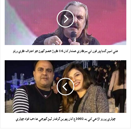
علي امين گنڊاپور فون تي سرڪاري عملدار کان 16 ڪروڙ حصو گهرڻ جو اعتراف ڪري ورتو
چوڌري پرويز الاهي کي به 2002ع کان پهرين گرفتار ٿيڻ گهرجي ها:حبا فواد چوڌري