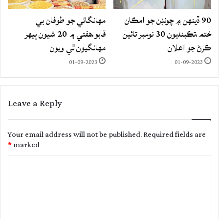
90 ڏينهن ۾ چونڊن جو امڪان
مهانگائي جو طوفان بي
ختم،تڪبنديون 30 نومبر تائين
قابو،هفتي ۾ 20 شيون ٻيهر
ڪرڻ جو اعلان
مهانگيون ٿي ويون
01-09-2023
01-09-2023
Leave a Reply
Your email address will not be published.
Required fields are
*
marked
C
o
m
m