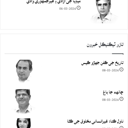
ميڊيا جي آزادي ۽ غيرجمھوري وادي
06-03-2024
تازو ٽيڪنيڪل خبرون
تاريخ جي ڪفن جھڙو ڪيس
08-03-2024
چانهه جا باغ
08-03-2024
ناول ڪتا: غيرانساني مخلوق جي ڪٿا