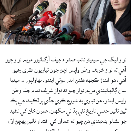
نواز ليگ جي سينيئر نائب صدر ۽ چيف آرگنائيزر مريم نواز چيو
آهي ته نواز شريف وطن واپس اچڻ جون تياريون ڪري رهيو
آهي، هو ايندڙ ڪجهه هفتن اندر موٽي ايندو. بهاولپور ۾ ميديا
سان ڳالهائيندي مريم نواز چيو ته نواز شريف تمام جلد وطن
واپس ايندو، هن تياري به شروع ڪري ڇڏي پر ٽڪيٽ جي پڪ
ٿيڻ تائين حتمي تاريخ نٿي ٻڌائي سگهان. عمران خان کي تنقيد
جو نشانو بڻائيندي هن چيو ته عمران کي اقتدار تائين پهچڻ لاءِ