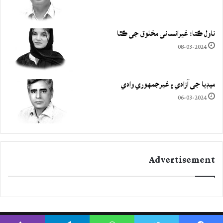
ناول ڪتا: غيرانساني مخلوق جي ڪٿا
08-03-2024
ميڊيا جي آزادي ۽ غيرجمھوري وادي
06-03-2024
Advertisement