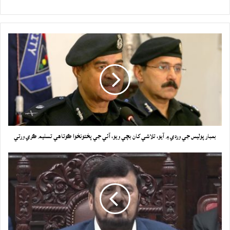
بمبار پوليس جي وردي ۾ آيو، تلاشي کان بچي ويو، آئي جي پختونخوا ڪوتاهي تسليم ڪري ورتي