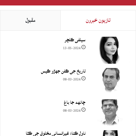
تازيون خبرون
مقبول
سيلفي ڪلچر
13-05-2024
تاريخ جي ڪفن جھڙو ڪيس
08-03-2024
چانهه جا باغ
08-03-2024
ناول ڪتا: غيرانساني مخلوق جي ڪٿا