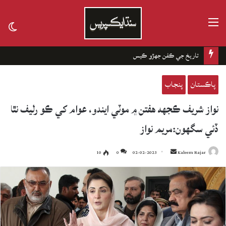
مينيو
tch
kin
تاريخ جي ڪفن جھڙو ڪيس
پاڪستان
پنجاب
نواز شريف ڪجهه هفتن ۾ موٽي ايندو، عوام کي ڪو رليف نٿا
ڏئي سگهون:مريم نواز
10
0
02-02-2023
Send
Kaleem Rajar
an
email