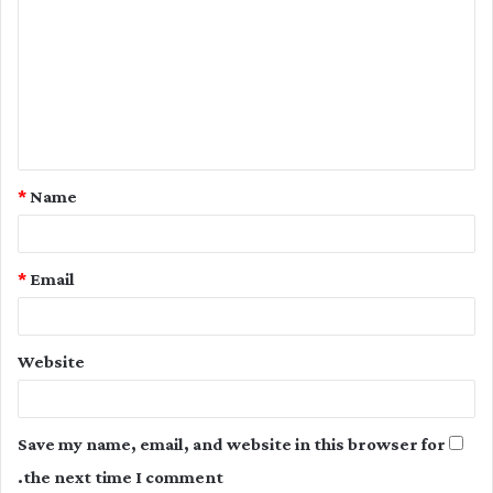
o
m
m
e
n
t
*
Name
*
*
Email
Website
Save my name, email, and website in this browser for
the next time I comment.