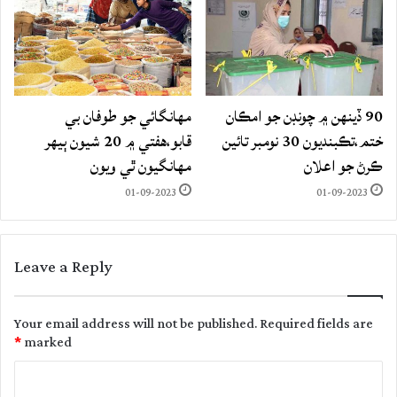
90 ڏينهن ۾ چونڊن جو امڪان
مهانگائي جو طوفان بي
ختم،تڪبنديون 30 نومبر تائين
قابو،هفتي ۾ 20 شيون ٻيهر
ڪرڻ جو اعلان
مهانگيون ٿي ويون
01-09-2023
01-09-2023
Leave a Reply
Your email address will not be published.
Required fields are
*
marked
C