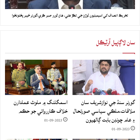
تحريڪ انصاف کي اسيمبليون ٽوڙڻ جي تڪڙ هئي، هاڻ ٿورو صبر ڪري:گورنر خيبر پختونخوا
سان لاڳاپيل آرٽيڪل
گورنر سنڌ جي نوازشريف سان
اسمگلنگ ۾ ملوث عملدارن
ملاقات،ملڪي سياسي صورتحال
خلاف ڪارروائي جو حڪم
۽ عام چونڊن بابت ڳالهيون
01-09-2023
01-09-2023