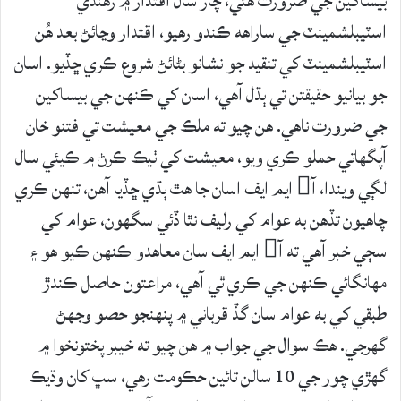
بيساکين جي ضرورت هئي، چار سال اقتدار ۾ رهندي
اسٽيبلشمينٽ جي ساراهه ڪندو رهيو، اقتدار وڃائڻ بعد هُن
اسٽيبلشمينٽ کي تنقيد جو نشانو بڻائڻ شروع ڪري ڇڏيو. اسان
جو بيانيو حقيقتن تي ٻڌل آهي، اسان کي ڪنهن جي بيساکين
جي ضرورت ناهي. هن چيو ته ملڪ جي معيشت تي فتنو خان
آپگهاتي حملو ڪري ويو، معيشت کي ٺيڪ ڪرڻ ۾ ڪيئي سال
لڳي ويندا، آ ايم ايف اسان جا هٿ ٻڌي ڇڏيا آهن، تنهن ڪري
چاهيون تڏهن به عوام کي رليف نٿا ڏئي سگهون، عوام کي
سڄي خبر آهي ته آ ايم ايف سان معاهدو ڪنهن ڪيو هو ۽
مهانگائي ڪنهن جي ڪري ٿي آهي، مراعتون حاصل ڪندڙ
طبقي کي به عوام سان گڏ قرباني ۾ پنهنجو حصو وجهڻ
گهرجي. هڪ سوال جي جواب ۾ هن چيو ته خيبر پختونخوا ۾
گهڙي چور جي 10 سالن تائين حڪومت رهي، سڀ کان وڌيڪ