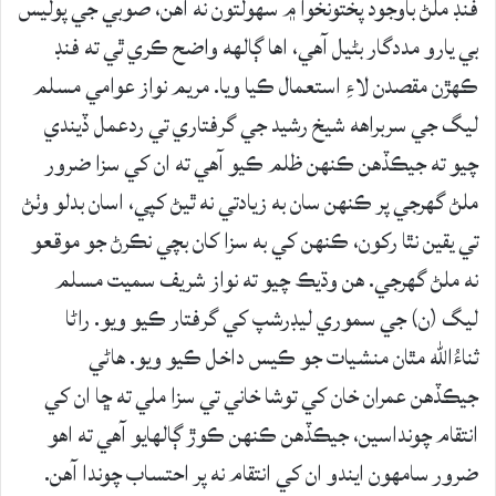
فنڊ ملڻ باوجود پختونخوا ۾ سهولتون نه آهن، صوبي جي پوليس
بي يارو مددگار بڻيل آهي، اها ڳالهه واضح ڪري ٿي ته فنڊ
ڪهڙن مقصدن لاءِ استعمال ڪيا ويا. مريم نواز عوامي مسلم
ليگ جي سربراهه شيخ رشيد جي گرفتاري تي ردعمل ڏيندي
چيو ته جيڪڏهن ڪنهن ظلم ڪيو آهي ته ان کي سزا ضرور
ملڻ گهرجي پر ڪنهن سان به زيادتي نه ٿيڻ کپي، اسان بدلو وٺڻ
تي يقين نٿا رکون، ڪنهن کي به سزا کان بچي نڪرڻ جو موقعو
نه ملڻ گهرجي. هن وڌيڪ چيو ته نواز شريف سميت مسلم
ليگ (ن) جي سموري ليڊرشپ کي گرفتار ڪيو ويو. راڻا
ثناءُالله مٿان منشيات جو ڪيس داخل ڪيو ويو. هاڻي
جيڪڏهن عمران خان کي توشا خاني تي سزا ملي ته ڇا ان کي
انتقام چونداسين، جيڪڏهن ڪنهن ڪوڙ ڳالهايو آهي ته اهو
ضرور سامهون ايندو ان کي انتقام نه پر احتساب چوندا آهن.