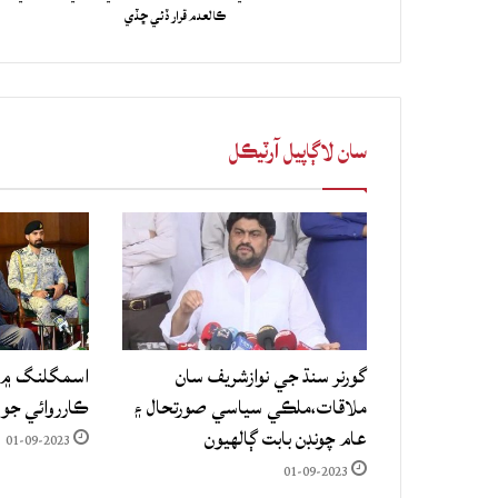
ڪالعدم قرار ڏئي ڇڏي
سان لاڳاپيل آرٽيڪل
گورنر سنڌ جي نوازشريف سان
اسمگلنگ ۾ م
ملاقات،ملڪي سياسي صورتحال ۽
ڪارروائي جو
عام چونڊن بابت ڳالهيون
01-09-2023
01-09-2023