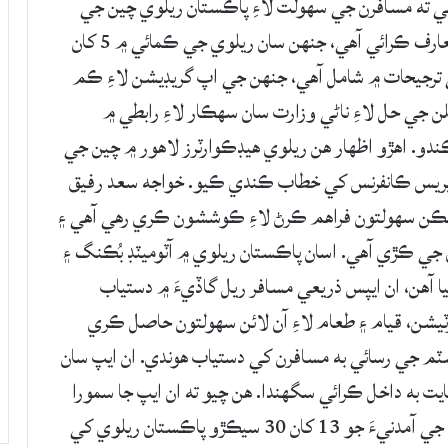
ي ته مسافرن جي سهولت لاءِ پاڪستان ريلوي چين جي
ڪمپني “ايزي وي” جي سهڪار سان رابطا ايپ متعارف ڪرائي آهي، جنهن سان ريلوي جي ڪمائي ۾ 5 کان
جي ترجيحات ۾ شامل آهي، جنهن جي اپ گريڊيشن لاءِ ڪم
جي حل لاءِ ناڻي وزارت سان سهڪار لاءِ رابطي ۾
ڪندو. اهڙو اظهار هن ريلوي هيڊڪوارٽرز لاهور ۾ چين جي
پريس ڪانفرنس کي خطاب ڪندي ڪيو. خواجه سعد رفيق
ممڪن سهولتون فراهم ڪرڻ لاءِ ڪوششون ڪري رهي آهي ۽
 جي ڪڙي آهي. اسان پاڪستان ريلوي ۾ آٽوميٽڊ بُڪنگ ۽
 آهن، ان ايپس ذريعي مسافر ريل گاڏيءَ ۾ دستياب
يشن، قيام ۽ طعام لاءِ آن لائن سهولتون حاصل ڪري
سٽم جي رسائي به مسافرن کي دستياب هوندي. ان ايپ سان
 به داخل ڪرائي سگهندا. هن چيو ته ان ايپ جا سمورا
خرچ چين جي ڪمپني برداشت ڪندي، جڏهن ته ان جي آمدنيءَ جو 13 کان 30 سيڪڙو پاڪستان ريلوي کي