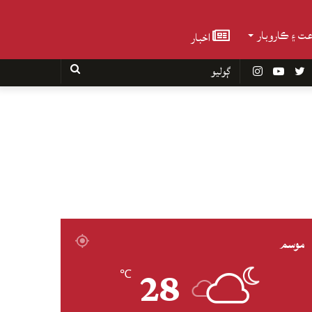
عت ۽ ڪاروبار
اخبار
Faceboo
Twitter
YouTube
Instagram
ڳوليو
موسم
28
℃