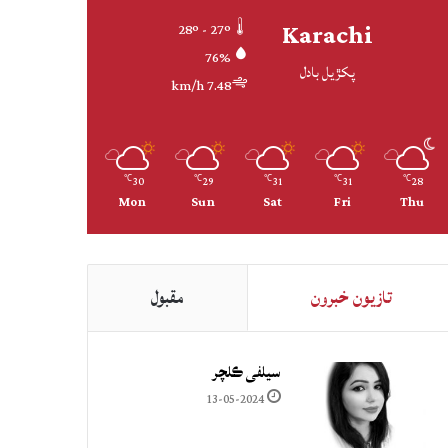
Karachi
28º - 27º
76%
پکڙيل بادل
7.48 km/h
30
29
31
31
28
℃
℃
℃
℃
℃
Mon
Sun
Sat
Fri
Thu
تازيون خبرون
مقبول
سيلفي ڪلچر
13-05-2024