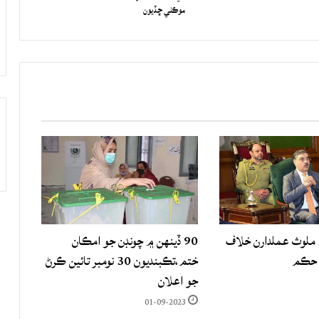
موڪلي ڇڏيون
لوث عملدارن خلاف
90 ڏينهن ۾ چونڊن جو امڪان
 حڪم
ختم،تڪبنديون 30 نومبر تائين ڪرڻ
جو اعلان
01-09-2023