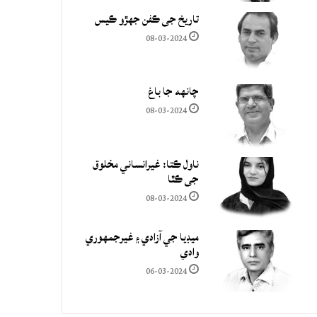
تاريخ جي ڪفن جھڙو ڪيس
08-03-2024
چانهه جا باغ
08-03-2024
ناول ڪتا: غيرانساني مخلوق
جي ڪٿا
08-03-2024
ميڊيا جي آزادي ۽ غيرجمھوري
وادي
06-03-2024