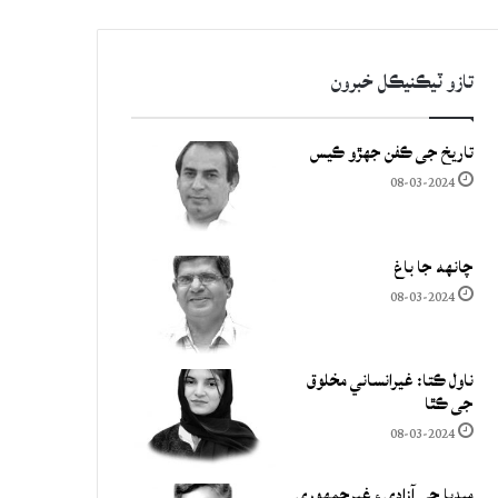
تازو ٽيڪنيڪل خبرون
تاريخ جي ڪفن جھڙو ڪيس
08-03-2024
چانهه جا باغ
08-03-2024
ناول ڪتا: غيرانساني مخلوق
جي ڪٿا
08-03-2024
ميڊيا جي آزادي ۽ غيرجمھوري