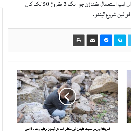
ملندو پر ان لاءِ هڪ شرط رکيو ويو آهي، جڏهن ته ان ايپ استعمال ڪندڙن جو انگ 3 ڪروڙ 50 لک کان
و ٿيڻ شروع ٿيندو.
Twitter
Skype
Messenger
حصيداري ڪريو اي ميل ذريعي
اپيو
آمريڪا ۽ روس سميت ڪيترن ئي ملڪن امدادي ٽيمون ترڪيا ۽ شام ڏانهن