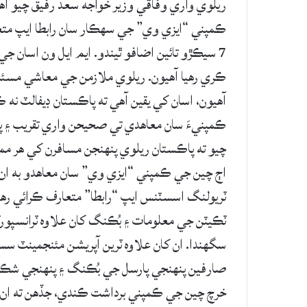
ريلوي واري وفاقي وزير خواجه سعد رفيق چيو آه
7 سيڪڙو تائين اضافو ٿيندو. ايم ايل ون اسان 
ڪري رهيا آهيون. ريلوي ملازمن جي معاشي مسئلن 
آهيون، اسان کي يقين آهي ته پاڪستان ڊيفالٽ نه 
ڪمپنيءَ سان معاهدي تي صحيحن واري تقريب ۽ 
چيو ته پاڪستان ريلوي پنهنجن مسافرن کي هر 
اڄ چين جي ڪمپني “ايزي وي” سان معاهدو به ان
ٽريولنگ اسسٽنس ايپ “رابطا” متعارف ڪرائي رهيا
ٽڪيٽن جي معلومات ۽ بُڪنگ کان علاوه ٽرانسپورٽ
سگهندا. ان کان علاوه ٽرين آپريشن مئنجمينٽ س
صارفين پنهنجي پارسل جي بُڪنگ ۽ پنهنجي شڪايت