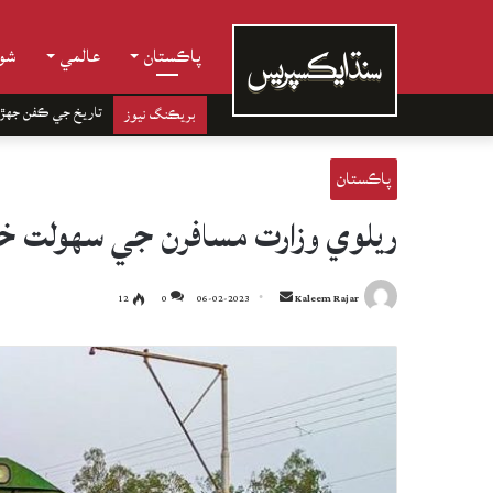
پاڪستان
عالمي
شوب
تاريخ جي ڪفن جھڙ
بريڪنگ نيوز
پاڪستان
ريلوي وزارت مسافرن جي سهولت خا
Send
12
0
06-02-2023
Kaleem Rajar
an
email