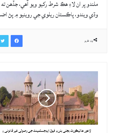
وڌي ويندو، پاڪستان ريلوي جي روينيو ۾ پڻ اضاف
Facebook
ونڊ ڪريو
لاهور هائيڪورٽ بجلي بلن ۾ فيول ايڊجسٽمينٽ جي وصولي غير قانوني ۽