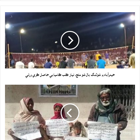
حيدرآباد ۾ شوٽنگ بال شو مئچ، نياز ڪلب ڪاميابي حاصل ڪري ورتي