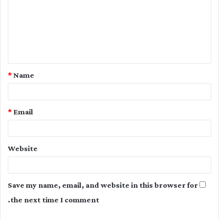
m
m
e
n
t
*
Name
*
*
Email
Website
Save my name, email, and website in this browser for
the next time I comment.