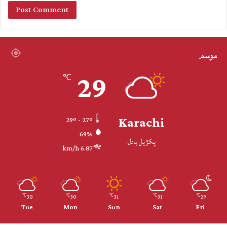
موسم
29
℃
Karachi
29º - 27º
69%
پکڙيل بادل
6.87 km/h
30
30
31
31
29
℃
℃
℃
℃
℃
Tue
Mon
Sun
Sat
Fri