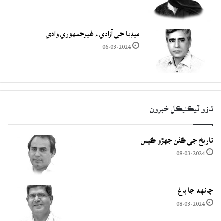
ميڊيا جي آزادي ۽ غيرجمھوري وادي
06-03-2024
تازو ٽيڪنيڪل خبرون
تاريخ جي ڪفن جھڙو ڪيس
08-03-2024
چانهه جا باغ
08-03-2024