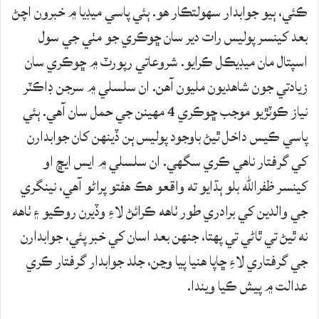
ڪئي، ٻيو جوابدار سهولتڪار هو. ٻئي پاسي ميڊيا ۾ خبرون اچڻ
بعد کينسر پوليس رات دير سان ڇوڪري جو مٺي جي سول
اسپتال مان ميڊيڪل ڪرايو. شروعاتي رپورٽ ۾ ڇوڪري سان
زيادتي جون شاهديون مليون آهن. ان سلسلي ۾ سرجن ڊاڪٽر
نياز ڪوٽڙيو موجب ڇوڪري 4 مهينن جي حمل سان آهي. ٻئي
پاسي ڪيس داخل ٿيڻ باوجود پوليس ٻن ڏينهن کان جوابدارن
کي گرفتار ناهي ڪري سگهي. ان سلسلي ۾ ايس ايڇ او
کينسر ظفرالله بلو ٻڌايو ته واقعو هڪ هفتو پراڻو آهي، نينگري
جي والدين کي برادري طور ٺاھه ڪرائڻ لاءِ وڏيرن روڪيو ۽ ٺاھه
نه ٿيڻ تي ٿاڻي تي پهتا، جنهن بعد اسان کي خبر پئي، جوابدارن
جي گرفتاري لاءِ ڇاپا هنيا پيا وڃن، جلد جوابدار گرفتار ڪري
عدالت ۾ پيش ڪيا ويندا.