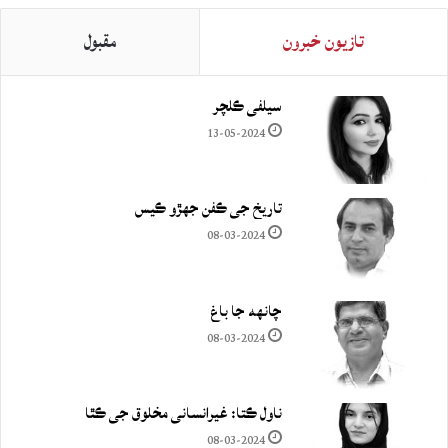
تازيون خبرون
مقبول
سيلفي ڪلچر
13-05-2024
تاريخ جي ڪفن جھڙو ڪيس
08-03-2024
چانهه جا باغ
08-03-2024
ناول ڪتا: غيرانساني مخلوق جي ڪٿا
08-03-2024