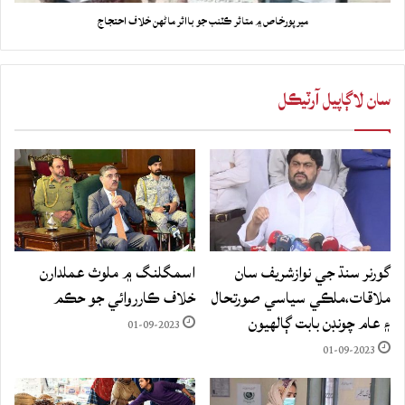
ميرپورخاص ۾ متاثر ڪٽنب جو بااثر ماڻهن خلاف احتجاج
سان لاڳاپيل آرٽيڪل
گورنر سنڌ جي نوازشريف سان
اسمگلنگ ۾ ملوث عملدارن
ملاقات،ملڪي سياسي صورتحال
خلاف ڪارروائي جو حڪم
۽ عام چونڊن بابت ڳالهيون
01-09-2023
01-09-2023