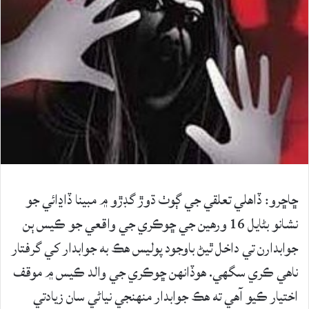
ڇاڇرو: ڏاهلي تعلقي جي ڳوٺ ڌوڙ گڊڙو ۾ مبينا ڏاڍائي جو
نشانو بڻايل 16 ورهين جي ڇوڪري جي واقعي جو ڪيس ٻن
جوابدارن تي داخل ٿيڻ باوجود پوليس هڪ به جوابدار کي گرفتار
ناهي ڪري سگهي. هوڏانهن ڇوڪري جي والد ڪيس ۾ موقف
اختيار ڪيو آهي ته هڪ جوابدار منهنجي نياڻي سان زيادتي