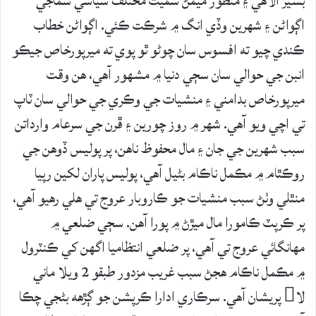
بشير الاھي ۽ منظور ميمڻ سميت مختلف سياسي سماجي
اڳواڻن ۽ شھرين وڏي انگ ۾ شرڪت ڪئي. اڳواڻن خطاب
ڪندي چيو ته افسوس سان چوڻو ٿو پوي ته ميرپورخاص جيڪو
انبن جي حوالي سان سڄي دنيا ۾ مشهور آهي، ھن وقت
ميرپورخاص بدامني ۽ منشيات جي وڪري جي حوالي سان ٽاپ
تي اچي ويو آهي. شهر ۾ روز چورين ۽ ڦرن جي سرعام وارداتن
سبب شھرين جي جان ۽ مال محفوظ ناهن، پر پوليس ڏوھن جي
روڪٿام ۾ مڪمل ناڪام بڻيل آهي، پوليس پاران لکين رپيا
منٿلي وٺڻ سبب منشيات جو ڪاروبار عروج تي ھلي رھيو آھي،
پر ڪرپٽ ڪامورا مال ميڙڻ ۾ پورا آهن. سڄي ضلعي ۾
مھانگائي عروج تي آهي، پر ضلعي انتظاميا اگھن کي ڪنٽرول
۾ مڪمل ناڪام ھجڻ سبب غريب مزدور طبقو 2 ويلا ماني
لا پريشان آھي. سرڪاري ادارا ڪرپشن جو ڳڙهه بڻجي چڪا