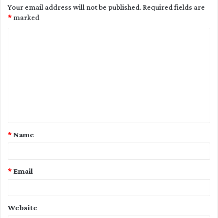
Your email address will not be published.
Required fields are
*
marked
C
o
m
m
e
n
t
*
Name
*
*
Email
Website