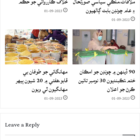
ملاقات،ملڪي سياسي صورتحال
خلاف ڪارروائي جو حڪم
۽ عام چونڊن بابت ڳالهيون
01-09-2023
01-09-2023
90 ڏينهن ۾ چونڊن جو امڪان
مهانگائي جو طوفان بي
ختم،تڪبنديون 30 نومبر تائين
قابو،هفتي ۾ 20 شيون ٻيهر
ڪرڻ جو اعلان
مهانگيون ٿي ويون
01-09-2023
01-09-2023
Leave a Reply