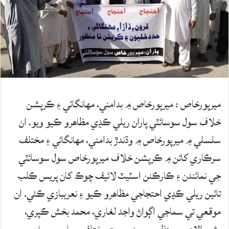
ميرپورخاص : ميرپورخاص ۾ بدامني، مهانگائي ۽ ڪرپشن
خلاف سول سوسائٽي پاران ريلي ڪڍي مظاهرو ڪيو ويو. ان
سلسلي ۾ ميرپورخاص ۾ وڌندڙ بدامني، مھانگائي ۽ مختلف
سرڪاري کاتن ۾ ڪرپشن خلاف ميرپورخاص سول سوسائٽي
جي نمائندن ۽ ڪارڪنن اسٽيٽ لائيف چوڪ کان پريس ڪلب
تائين ريلي ڪڍي احتجاجي مظاهرو ڪيو ۽ نعريبازي ڪئي. ان
موقعي تي سماجي اڳواڻ واجد لغاري، محمد بخش ڪپري،