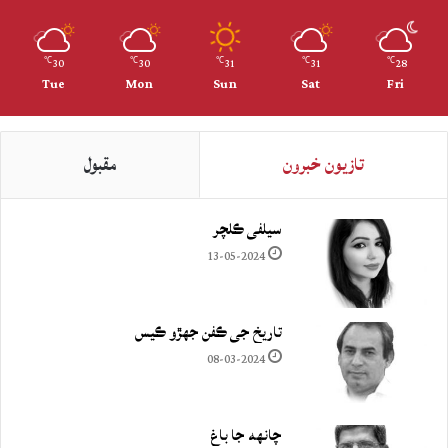
30
30
31
31
28
℃
℃
℃
℃
℃
Tue
Mon
Sun
Sat
Fri
تازيون خبرون
مقبول
سيلفي ڪلچر
13-05-2024
تاريخ جي ڪفن جھڙو ڪيس
08-03-2024
چانهه جا باغ