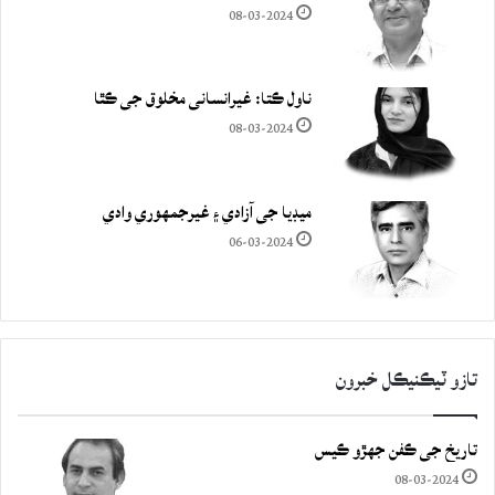
08-03-2024
ناول ڪتا: غيرانساني مخلوق جي ڪٿا
08-03-2024
ميڊيا جي آزادي ۽ غيرجمھوري وادي
06-03-2024
تازو ٽيڪنيڪل خبرون
تاريخ جي ڪفن جھڙو ڪيس
08-03-2024