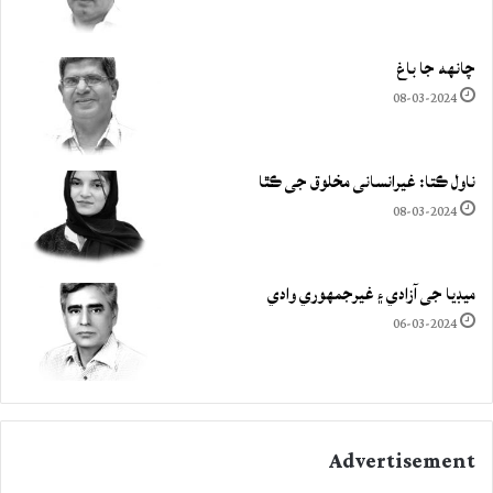
چانهه جا باغ
08-03-2024
ناول ڪتا: غيرانساني مخلوق جي ڪٿا
08-03-2024
ميڊيا جي آزادي ۽ غيرجمھوري وادي
06-03-2024
Advertisement