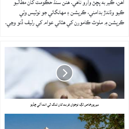
آهن، ڪير به پڇڻ وارو ناهي. ھنن سنڌ حڪومت کان مطالبو
ڪيو وڌندڙ بدامني، ڪرپشن ۽ مھانگائي جو نوٽيس وٺي
ڪرپشن ۾ ملوث ڪامورن کي ھٽائي عوام کي رليف ڏنو وڃي.
ميرپورخاص لڳ نوجوان غربت کان تنگ ٿي انت آڻي ڇڏيو