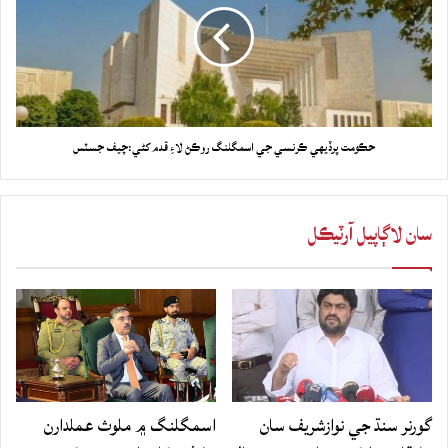
حڪومت پرڏيهي ڪرنسي جي اسمگلنگ روڪڻ لاءِ قدم کڻي:چيف جسٽس
سان لاڳاپيل آرٽيڪل
گورنر سنڌ جي نوازشريف سان
اسمگلنگ ۾ ملوث عملدارن